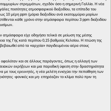
ατομμυρίων στρεμμάτων, σχεδόν όσο η σημερινή Γαλλία. Η νέα
άλες ποσότητες ατμοσφαιρικού διοξειδίου, τα επίπεδα του
 έως 10 μέρη ppm (μόρια διοξειδίου ανά εκατομμύριο μορίων
στίθενται κάθε χρόνο στην ατμόσφαιρα περίπου 3 ppm διοξειδίου
αυσίμων.
ην ατμόσφαιρα είχε οδηγήσει τελικά σε μείωση της μέσης
ια της Γης κατά περίπου 0,15 βαθμούς Κελσίου. Η πτώση της
πιβεβαιωθεί από τα «αρχεία» παγιδευμένου αέρα στους
οφειλόταν και σε άλλους παράγοντες, όπως η αλλαγή των
τειακών εκρήξεων και μια παροδική ύφεση στην δραστηριότητα
 με τους ερευνητές, η νέα μελέτη ενισχύει την πεποίθηση των
ιότητες -φονικές και μη- επηρέαζαν το κλίμα πολύ πριν τη