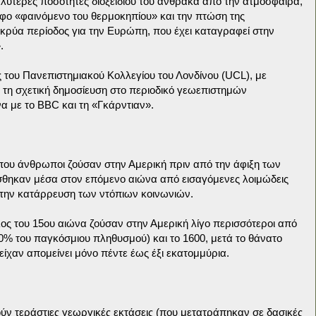
ύτερες ποσότητες διοξειδίου του άνθρακα από την ατμόσφαιρα,
οφο «φαινόμενο του θερμοκηπίου» και την πτώση της
κρύα περίοδος για την Ευρώπη, που έχει καταγραφεί στην
.
 του Πανεπιστημιακού Κολλεγίου του Λονδίνου (UCL), με
 τη σχετική δημοσίευση στο περιοδικό γεωεπιστημών
α με το BBC και τη «Γκάρντιαν».
που άνθρωποι ζούσαν στην Αμερική πριν από την άφιξη των
σθηκαν μέσα στον επόμενο αιώνα από εισαγόμενες λοιμώδεις
ι την κατάρρευση των ντόπιων κοινωνιών.
έλος του 15ου αιώνα ζούσαν στην Αμερική λίγο περισσότεροι από
% του παγκόσμιου πληθυσμού) και το 1600, μετά το θάνατο
χαν απομείνει μόνο πέντε έως έξι εκατομμύρια.
ούν τεράστιες γεωργικές εκτάσεις (που μετατράπηκαν σε δασικές