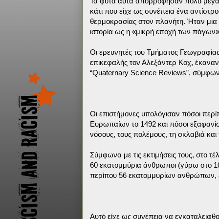
Τα φυτά αυτά απορρόφησαν πολύ μεγαλ
κάτι που είχε ως συνέπεια ένα αντίστρ
θερμοκρασίας στον πλανήτη. Ήταν μια 
ιστορία ως η «μικρή εποχή των πάγων»
Οι ερευνητές του Τμήματος Γεωγραφίας
επικεφαλής τον Αλεξάντερ Κοχ, έκαναν
“Quaternary Science Reviews”, σύμφων
Οι επιστήμονες υπολόγισαν πόσοι περί
Ευρωπαίων το 1492 και πόσοι εξαφανί
νόσους, τους πολέμους, τη σκλαβιά κα
Σύμφωνα με τις εκτιμήσεις τους, στο τ
60 εκατομμύρια άνθρωποι (γύρω στο 10
περίπου 56 εκατομμυρίων ανθρώπων, εί
Αυτό είχε ως συνέπεια να εγκαταλειφθ