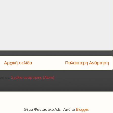
Αρχική σελίδα
Παλαιότερη Ανάρτηση
φή σε:
Σχόλια ανάρτησης (Atom)
Θέμα Φανταστικό Α.Ε.. Από το
Blogger
.