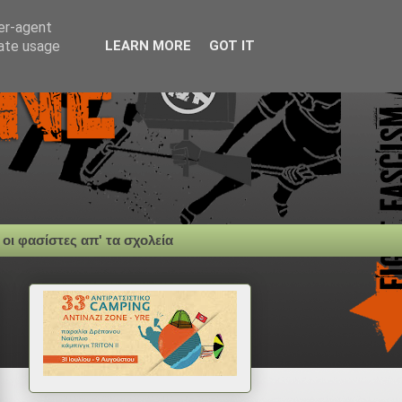
ser-agent
rate usage
LEARN MORE
GOT IT
 οι φασίστες απ' τα σχολεία