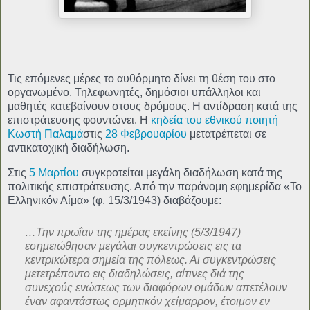
Τις επόμενες μέρες το αυθόρμητο δίνει τη θέση του στο
οργανωμένο. Τηλεφωνητές, δημόσιοι υπάλληλοι και
μαθητές κατεβαίνουν στους δρόμους. Η αντίδραση κατά της
επιστράτευσης φουντώνει. Η
κηδεία του εθνικού ποιητή
Κωστή Παλαμά
στις
28 Φεβρουαρίου
μετατρέπεται σε
αντικατοχική διαδήλωση.
Στις
5 Μαρτίου
συγκροτείται μεγάλη διαδήλωση κατά της
πολιτικής επιστράτευσης. Από την παράνομη εφημερίδα «Το
Ελληνικόν Αίμα» (φ. 15/3/1943) διαβάζουμε:
…Την πρωΐαν της ημέρας εκείνης (5/3/1947)
εσημειώθησαν μεγάλαι συγκεντρώσεις εις τα
κεντρικώτερα σημεία της πόλεως. Αι συγκεντρώσεις
μετετρέποντο εις διαδηλώσεις, αίτινες διά της
συνεχούς ενώσεως των διαφόρων ομάδων απετέλουν
έναν αφαντάστως ορμητικόν χείμαρρον, έτοιμον εν