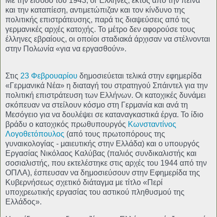
Με την είσοδο του 1943, οι Έλληνες, εκτός από την πείνα
και την καταπίεση, αντιμετώπιζαν και τον κίνδυνο της
πολιτικής επιστράτευσης, παρά τις διαψεύσεις από τις
γερμανικές αρχές κατοχής. Το μέτρο δεν αφορούσε τους
έλληνες εβραίους, οι οποίοι σταδιακά άρχισαν να στέλνονται
στην Πολωνία «για να εργασθούν».
Στις
23 Φεβρουαρίου
δημοσιεύεται τελικά στην εφημερίδα
«Γερμανικά Νέα» η διαταγή του στρατηγού Σπάιντελ για την
πολιτική επιστράτευση των Ελλήνων. Οι κατοχικές δυνάμει
σκόπευαν να στείλουν κόσμο στη Γερμανία και ανά τη
Μεσόγειο για να δουλέψει σε καταναγκαστικά έργα. Το ίδιο
βράδυ ο κατοχικός πρωθυπουργός
Κωνσταντίνος
Λογοθετόπουλος
(από τους πρωτοπόρους της
γυναικολογίας - μαιευτικής στην Ελλάδα) και ο υπουργός
Εργασίας Νικόλαος Καλύβας (παλιός συνδικαλιστής και
σοσιαλιστής, που εκτελέστηκε στις αρχές του 1944 από την
ΟΠΛΑ), έσπευσαν να δημοσιεύσουν στην Εφημερίδα της
Κυβερνήσεως σχετικό διάταγμα με τίτλο «Περί
υποχρεωτικής εργασίας του αστικού πληθυσμού της
Ελλάδος».