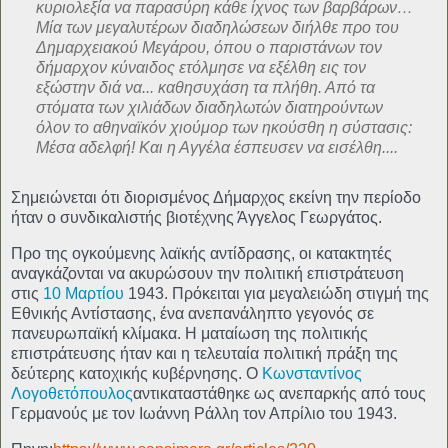
κυριολεξία να παρασύρη κάθε ίχνος των βαρβάρων…
Μία των μεγαλυτέρων διαδηλώσεων διήλθε προ του
Δημαρχειακού Μεγάρου, όπου ο παριστάνων τον
δήμαρχον κύναιδος ετόλμησε να εξέλθη εις τον
εξώστην διά να... καθησυχάση τα πλήθη. Από τα
στόματα των χιλιάδων διαδηλωτών διατηρούντων
όλον το αθηναϊκόν χιούμορ των ηκούσθη η σύστασις:
Μέσα αδελφή! Και η Αγγέλα έσπευσεν να εισέλθη....
Σημειώνεται ότι διορισμένος Δήμαρχος εκείνη την περίοδο
ήταν ο συνδικαλιστής βιοτέχνης Άγγελος Γεωργάτος.
Προ της ογκούμενης λαϊκής αντίδρασης, οι κατακτητές
αναγκάζονται να ακυρώσουν την πολιτική επιστράτευση
στις
10 Μαρτίου
1943. Πρόκειται για μεγαλειώδη στιγμή της
Εθνικής Αντίστασης, ένα ανεπανάληπτο γεγονός σε
πανευρωπαϊκή κλίμακα. Η ματαίωση της πολιτικής
επιστράτευσης ήταν και η τελευταία πολιτική πράξη της
δεύτερης κατοχικής κυβέρνησης. Ο
Κωνσταντίνος
Λογοθετόπουλος
αντικαταστάθηκε ως ανεπαρκής από τους
Γερμανούς με τον Ιωάννη Ράλλη τον Απρίλιο του 1943.