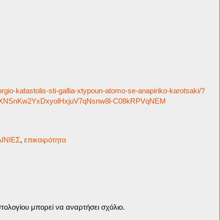
orgio-katastolis-sti-gallia-xtypoun-atomo-se-anapiriko-karotsaki/?
XNSnKw2YxDxyolHxjuV7qNsnw8l-C08kRPVqNEM
ΙΝΙΕΣ
,
επικαιρότητα
τολογίου μπορεί να αναρτήσει σχόλιο.