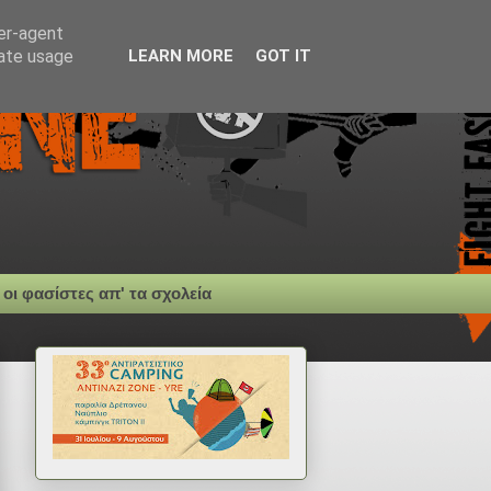
ser-agent
rate usage
LEARN MORE
GOT IT
 οι φασίστες απ' τα σχολεία