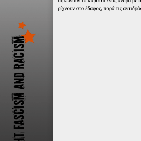
σηκώνουν το καρότσι ενός άνδρα με α
ρίχνουν στο έδαφος, παρά τις αντιδρά