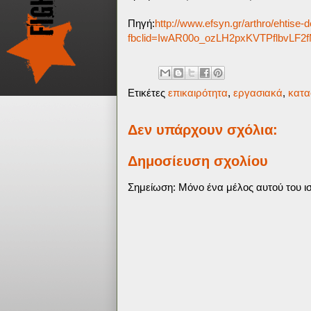
Πηγή:
http://www.efsyn.gr/arthro/ehtise
fbclid=IwAR00o_ozLH2pxKVTPflbvLF
Ετικέτες
επικαιρότητα
,
εργασιακά
,
κατα
Δεν υπάρχουν σχόλια:
Δημοσίευση σχολίου
Σημείωση: Μόνο ένα μέλος αυτού του ισ