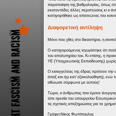
παραποίηση της βαθμολογίας, όπως στη
εκατοντάδες άλλες περιπτώσεις κι ο ά
κατηγορήθηκε ως απατεώνας του κοινού
Διαφορετική αντίληψη
Μόνο που χθες στο δικαστήριο, η ισοπε
Ο κατηγορούμενος ισχυρίστηκε ότι ποτ
του απολυτηρίου του. Κι επίσης, η πρ
ΥΕ (Υποχρεωτικής Εκπαίδευσης) χωρίς ν
Ο εισαγγελέας της έδρας πρότεινε την
άπαξ και όχι κατ’ εξακολούθηση), ενώ τ
αθώωσε σύμφωνα με αυτούς!
Τώρα, ο άνθρωπος που έμεινε άνεργος 
τότε ηγεσία του υπουργείου Εσωτερικώ
τις σχετικές αποζημιώσεις για τα χρήμ
Γράφει:Νίκος Φωτόπουλος