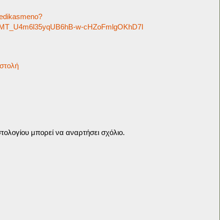
-dedikasmeno?
2fMT_U4m6l35yqUB6hB-w-cHZoFmlgOKhD7I
στολή
τολογίου μπορεί να αναρτήσει σχόλιο.