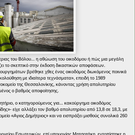
ριας του Βόλου... η αθώωση του οικοδόμου ή πώς μια μεγάλη
ζει το σκεπτικό στην έκδοση δικαστικών αποφάσεων.
κουργημάτων βρέθηκε χθες ένας οικοδόμος διωκόμενος ποινικά
ακολούθηση με ιδιαίτερα τεχνάσματα», επειδή το 1989
σοκομείο της Θεσσαλονίκης, κάνοντας χρήση απολυτηρίου
γμένος ο βαθμός αποφοίτησης.
τήριο, ο κατηγορούμενος για... κακούργημα οικοδόμος
δης»- είχε αλλάξει τον βαθμό απολυτηρίου από 13,8 σε 18,3, με
είο «Αγιος Δημήτριος» και να εισπράξει μισθούς συνολικά 260
πουργείου Εσωτερικών, επί υπουργίας Μητσοτάκη, εντοπίστηκε η