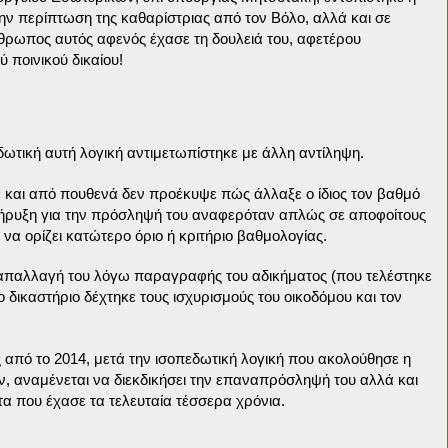
ν περίπτωση της καθαρίστριας από τον Βόλο, αλλά και σε
νθρωπος αυτός αφενός έχασε τη δουλειά του, αφετέρου
 ποινικού δικαίου!
δωτική αυτή λογική αντιμετωπίστηκε με άλλη αντίληψη.
έ και από πουθενά δεν προέκυψε πώς άλλαξε ο ίδιος τον βαθμό
οκήρυξη για την πρόσληψή του αναφερόταν απλώς σε αποφοίτους
α ορίζει κατώτερο όριο ή κριτήριο βαθμολογίας.
 απαλλαγή του λόγω παραγραφής του αδικήματος (που τελέστηκε
ο δικαστήριο δέχτηκε τους ισχυρισμούς του οικοδόμου και τον
από το 2014, μετά την ισοπεδωτική λογική που ακολούθησε η
ν, αναμένεται να διεκδικήσει την επαναπρόσληψή του αλλά και
ατα που έχασε τα τελευταία τέσσερα χρόνια.