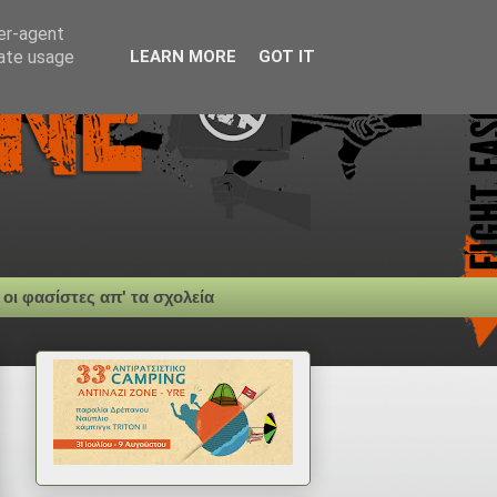
ser-agent
rate usage
LEARN MORE
GOT IT
 οι φασίστες απ' τα σχολεία