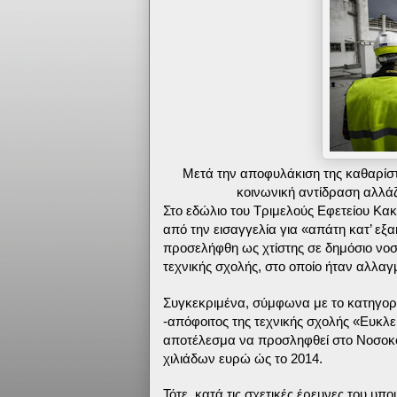
Μετά την αποφυλάκιση της καθαρίστ
κοινωνική αντίδραση αλλά
Στο εδώλιο του Τριμελούς Εφετείου Κα
από την εισαγγελία για «απάτη κατ’ εξ
προσελήφθη ως χτίστης σε δημόσιο νο
τεχνικής σχολής, στο οποίο ήταν αλλα
Συγκεκριμένα, σύμφωνα με το κατηγορη
-απόφοιτος της τεχνικής σχολής «Ευκλεί
αποτέλεσμα να προσληφθεί στο Νοσοκομ
χιλιάδων ευρώ ώς το 2014.
Τότε, κατά τις σχετικές έρευνες του υ