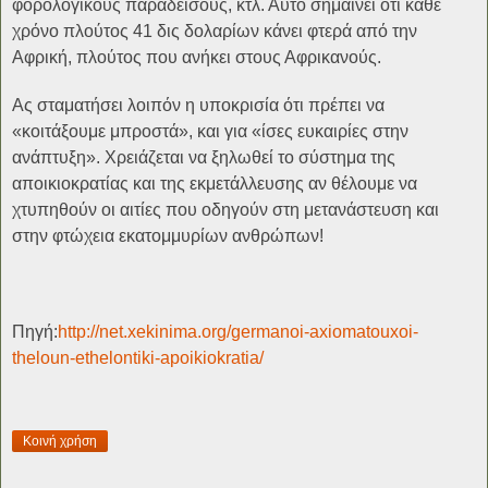
φορολογικούς παραδείσους, κτλ. Αυτό σημαίνει ότι κάθε
χρόνο πλούτος 41 δις δολαρίων κάνει φτερά από την
Αφρική, πλούτος που ανήκει στους Αφρικανούς.
Ας σταματήσει λοιπόν η υποκρισία ότι πρέπει να
«κοιτάξουμε μπροστά», και για «ίσες ευκαιρίες στην
ανάπτυξη». Χρειάζεται να ξηλωθεί το σύστημα της
αποικιοκρατίας και της εκμετάλλευσης αν θέλουμε να
χτυπηθούν οι αιτίες που οδηγούν στη μετανάστευση και
στην φτώχεια εκατομμυρίων ανθρώπων!
Πηγή:
http://net.xekinima.org/germanoi-axiomatouxoi-
theloun-ethelontiki-apoikiokratia/
Κοινή χρήση