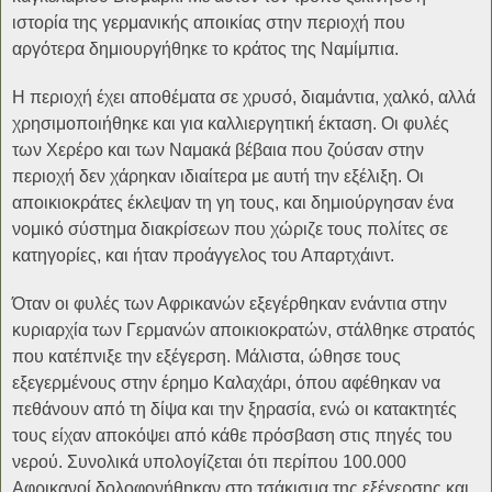
ιστορία της γερμανικής αποικίας στην περιοχή που
αργότερα δημιουργήθηκε το κράτος της Ναμίμπια.
Η περιοχή έχει αποθέματα σε χρυσό, διαμάντια, χαλκό, αλλά
χρησιμοποιήθηκε και για καλλιεργητική έκταση. Οι φυλές
των Χερέρο και των Ναμακά βέβαια που ζούσαν στην
περιοχή δεν χάρηκαν ιδιαίτερα με αυτή την εξέλιξη. Οι
αποικιοκράτες έκλεψαν τη γη τους, και δημιούργησαν ένα
νομικό σύστημα διακρίσεων που χώριζε τους πολίτες σε
κατηγορίες, και ήταν προάγγελος του Απαρτχάιντ.
Όταν οι φυλές των Αφρικανών εξεγέρθηκαν ενάντια στην
κυριαρχία των Γερμανών αποικιοκρατών, στάλθηκε στρατός
που κατέπνιξε την εξέγερση. Μάλιστα, ώθησε τους
εξεγερμένους στην έρημο Καλαχάρι, όπου αφέθηκαν να
πεθάνουν από τη δίψα και την ξηρασία, ενώ οι κατακτητές
τους είχαν αποκόψει από κάθε πρόσβαση στις πηγές του
νερού. Συνολικά υπολογίζεται ότι περίπου 100.000
Αφρικανοί δολοφονήθηκαν στο τσάκισμα της εξέγερσης και