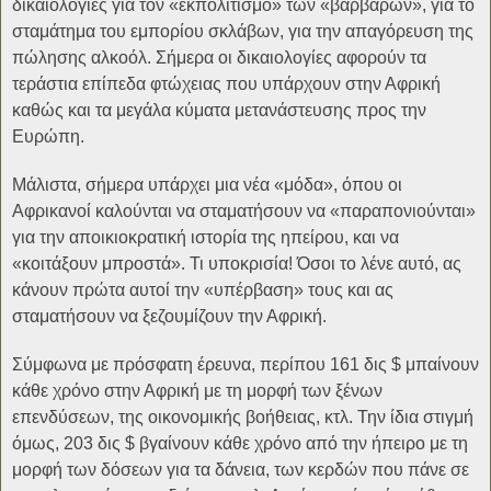
δικαιολογίες για τον «εκπολιτισμό» των «βαρβάρων», για το
σταμάτημα του εμπορίου σκλάβων, για την απαγόρευση της
πώλησης αλκοόλ. Σήμερα οι δικαιολογίες αφορούν τα
τεράστια επίπεδα φτώχειας που υπάρχουν στην Αφρική
καθώς και τα μεγάλα κύματα μετανάστευσης προς την
Ευρώπη.
Μάλιστα, σήμερα υπάρχει μια νέα «μόδα», όπου οι
Αφρικανοί καλούνται να σταματήσουν να «παραπονιούνται»
για την αποικιοκρατική ιστορία της ηπείρου, και να
«κοιτάξουν μπροστά». Τι υποκρισία! Όσοι το λένε αυτό, ας
κάνουν πρώτα αυτοί την «υπέρβαση» τους και ας
σταματήσουν να ξεζουμίζουν την Αφρική.
Σύμφωνα με πρόσφατη έρευνα, περίπου 161 δις $ μπαίνουν
κάθε χρόνο στην Αφρική με τη μορφή των ξένων
επενδύσεων, της οικονομικής βοήθειας, κτλ. Την ίδια στιγμή
όμως, 203 δις $ βγαίνουν κάθε χρόνο από την ήπειρο με τη
μορφή των δόσεων για τα δάνεια, των κερδών που πάνε σε