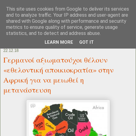
This site uses cookies from Google to deliver its services
and to analyze traffic. Your IP address and user-agent are
shared with Google along with performance and security
metrics to ensure quality of service, generate usage
statistics, and to detect and address abuse.
LEARN MORE
GOT IT
22.12.18
Γερμανοί αξιωματούχοι θέλουν
«εθελοντική αποικιοκρατία» στην
Αφρική για να μειωθεί η
μετανάστευση