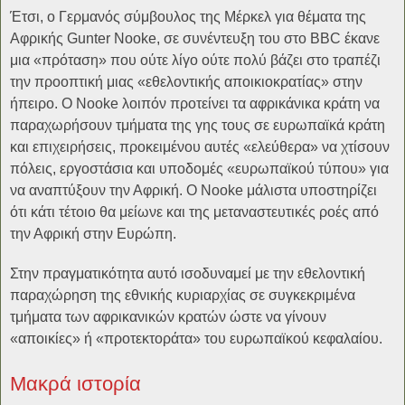
Έτσι, ο Γερμανός σύμβουλος της Μέρκελ για θέματα της
Αφρικής Gunter Nooke, σε συνέντευξη του στο BBC έκανε
μια «πρόταση» που ούτε λίγο ούτε πολύ βάζει στο τραπέζι
την προοπτική μιας «εθελοντικής αποικιοκρατίας» στην
ήπειρο. Ο Nooke λοιπόν προτείνει τα αφρικάνικα κράτη να
παραχωρήσουν τμήματα της γης τους σε ευρωπαϊκά κράτη
και επιχειρήσεις, προκειμένου αυτές «ελεύθερα» να χτίσουν
πόλεις, εργοστάσια και υποδομές «ευρωπαϊκού τύπου» για
να αναπτύξουν την Αφρική. Ο Nooke μάλιστα υποστηρίζει
ότι κάτι τέτοιο θα μείωνε και της μεταναστευτικές ροές από
την Αφρική στην Ευρώπη.
Στην πραγματικότητα αυτό ισοδυναμεί με την εθελοντική
παραχώρηση της εθνικής κυριαρχίας σε συγκεκριμένα
τμήματα των αφρικανικών κρατών ώστε να γίνουν
«αποικίες» ή «προτεκτοράτα» του ευρωπαϊκού κεφαλαίου.
Μακρά ιστορία