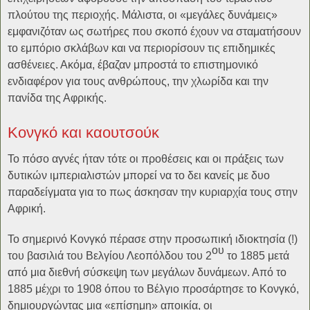
πλούτου της περιοχής. Μάλιστα, οι «μεγάλες δυνάμεις»
εμφανιζόταν ως σωτήρες που σκοπό έχουν να σταματήσουν
το εμπόριο σκλάβων και να περιορίσουν τις επιδημικές
ασθένειες. Ακόμα, έβαζαν μπροστά το επιστημονικό
ενδιαφέρον για τους ανθρώπους, την χλωρίδα και την
πανίδα της Αφρικής.
Κονγκό και καουτσούκ
Το πόσο αγνές ήταν τότε οι προθέσεις και οι πράξεις των
δυτικών ιμπεριαλιστών μπορεί να το δει κανείς με δυο
παραδείγματα για το πως άσκησαν την κυριαρχία τους στην
Αφρική.
Το σημερινό Κονγκό πέρασε στην προσωπική ιδιοκτησία (!)
ου
του βασιλιά του Βελγίου Λεοπόλδου του 2
το 1885 μετά
από μια διεθνή σύσκεψη των μεγάλων δυνάμεων. Από το
1885 μέχρι το 1908 όπου το Βέλγιο προσάρτησε το Κονγκό,
δημιουργώντας μια «επίσημη» αποικία, οι