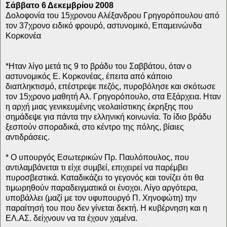
Σάββατο 6 Δεκεμβρίου 2008
Δολοφονία του 15χρονου Αλέξανδρου Γρηγορόπουλου από
τον 37χρονο ειδικό φρουρό, αστυνομικό, Επαμεινώνδα
Κορκονέα
*Ηταν λίγο μετά τις 9 το βράδυ του Σαββάτου, όταν ο
αστυνομικός Ε. Κορκονέας, έπειτα από κάποιο
διαπληκτισμό, επέστρεψε πεζός, πυροβόλησε και σκότωσε
τον 15χρονο μαθητή Αλ. Γρηγορόπουλο, στα Εξάρχεια. Ηταν
η αρχή μιας γενικευμένης νεολαιίστικης έκρηξης που
σημάδεψε για πάντα την ελληνική κοινωνία. Το ίδιο βράδυ
ξεσπούν σποραδικά, στο κέντρο της πόλης, βίαιες
αντιδράσεις.
* Ο υπουργός Εσωτερικών Πρ. Παυλόπουλος, που
αντιλαμβάνεται τι είχε συμβεί, επιχειρεί να παρέμβει
πυροσβεστικά. Καταδικάζει το γεγονός και τονίζει ότι θα
τιμωρηθούν παραδειγματικά οι ένοχοι. Λίγο αργότερα,
υποβάλλει (μαζί με τον υφυπουργό Π. Χηνοφώτη) την
παραίτησή του που δεν γίνεται δεκτή. Η κυβέρνηση και η
ΕΛ.ΑΣ. δείχνουν να τα έχουν χαμένα.