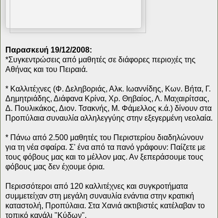
Παρασκευή 19/12/2008:
*Συγκεντρώσεις από μαθητές σε διάφορες περιοχές της
Αθήνας και του Πειραιά.
* Καλλιτέχνες (Φ. Δεληβοριάς, Αλκ. Ιωαννίδης, Κων. Βήτα, Γ.
Δημητριάδης, Διάφανα Κρίνα, Χρ. Θηβαίος, Λ. Μαχαιρίτσας,
Δ. Πουλικάκος, Διον. Τσακνής, Μ. Φάμελλος κ.ά.) δίνουν στα
Προπύλαια συναυλία αλληλεγγύης στην εξεγερμένη νεολαία.
* Πάνω από 2.500 μαθητές του Περιστερίου διαδηλώνουν
για τη νέα σφαίρα. Σ' ένα από τα πανό γράφουν: Παίζετε με
τους φόβους μας και το μέλλον μας. Αν ξεπεράσουμε τους
φόβους μας δεν έχουμε όρια.
Περισσότεροι από 120 καλλιτέχνες και συγκροτήματα
συμμετείχαν στη μεγάλη συναυλία ενάντια στην κρατική
καταστολή, Προπύλαια. Στα Χανιά ακτιβιστές κατέλαβαν το
τοπικό κανάλι "Κύδων".