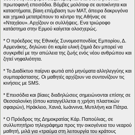
πρωτοφανή επεισόδια. Βόμβες μολότοφ σε αυτοκίνητα και
καταστήματα, βίαιη επέμβαση των ΜΑΤ, άπειρα δακρυγόνα
και χημικά μετατρέπουν το κέντρο της Αθήνας σε
«Νταχάου». Αρχίζουν οι συλλήψεις. Ενα τριώροφο
κατάστημα στην Ερμού καίγεται ολοσχερώς.
* Ο πρόεδρος της Εθνικής Συνομοσπονδίας Εμπορίου, Δ.
Αρμενάκης, δηλώνει ότι καμία υλική ζημιά δεν μπορεί να
συγκριθεί με την απώλεια της ζωής ενός νέου ανθρώπου και
ζητεί νηφαλιότητα.
* Το Διαδίκτυο παίρνει φωτιά από μηνύματα αλληλεγγύης και
συμπαράστασης. Οι μαθητές αρχίζουν να συντονίζουν τις
κινήσεις με SMS.
* Επεισόδια και βίαιες διαδηλώσεις σημειώνονται επίσης σε
Θεσσαλονίκη (όπου καταγγέλλεται η χρήση πλαστικών
σφαιρών), Ηράκλειο, Χανιά, Ιωάννινα, Μυτιλήνη και Πάτρα.
* Ο Πρόεδρος της Δημοκρατίας Κάρ. Παπούλιας, σε
συλλυπητήριο τηλεγράφημα προς την οικογένεια του νεαρού
μαθητή, μιλά για «τραύμα στη λειτουργία του κράτους