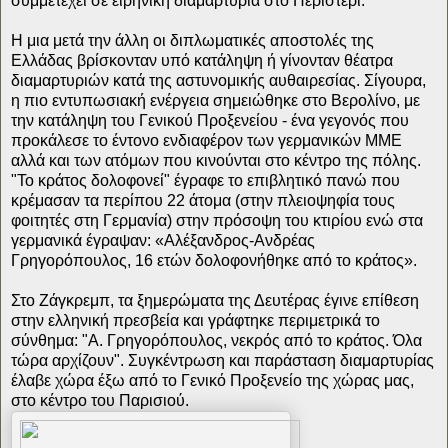
συμμετέχει σε ειρηνική διαμαρτυρία στο Περιστέρι.
Η μια μετά την άλλη οι διπλωματικές αποστολές της
Ελλάδας βρίσκονταν υπό κατάληψη ή γίνονταν θέατρα
διαμαρτυριών κατά της αστυνομικής αυθαιρεσίας. Σίγουρα,
η πιο εντυπωσιακή ενέργεια σημειώθηκε στο Βερολίνο, με
την κατάληψη του Γενικού Προξενείου - ένα γεγονός που
προκάλεσε το έντονο ενδιαφέρον των γερμανικών ΜΜΕ
αλλά και των ατόμων που κινούνται στο κέντρο της πόλης.
"Το κράτος δολοφονεί" έγραφε το επιβλητικό πανώ που
κρέμασαν τα περίπου 22 άτομα (στην πλειοψηφία τους
φοιτητές στη Γερμανία) στην πρόσοψη του κτιρίου ενώ στα
γερμανικά έγραψαν: «Αλέξανδρος-Ανδρέας
Γρηγορόπουλος, 16 ετών δολοφονήθηκε από το κράτος».
Στο Ζάγκρεμπ, τα ξημερώματα της Δευτέρας έγινε επίθεση
στην ελληνική πρεσβεία και γράφτηκε περιμετρικά το
σύνθημα: "Α. Γρηγορόπουλος, νεκρός από το κράτος. Όλα
τώρα αρχίζουν". Συγκέντρωση και παράσταση διαμαρτυρίας
έλαβε χώρα έξω από το Γενικό Προξενείο της χώρας μας,
στο κέντρο του Παρισιού.