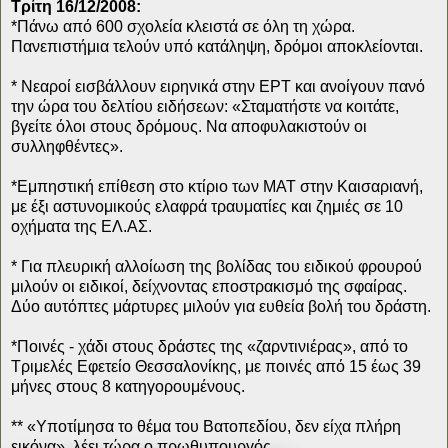
Τρίτη 16/12/2008:
*Πάνω από 600 σχολεία κλειστά σε όλη τη χώρα.
Πανεπιστήμια τελούν υπό κατάληψη, δρόμοι αποκλείονται.
* Νεαροί εισβάλλουν ειρηνικά στην ΕΡΤ και ανοίγουν πανό
την ώρα του δελτίου ειδήσεων: «Σταματήστε να κοιτάτε,
βγείτε όλοι στους δρόμους. Να αποφυλακιστούν οι
συλληφθέντες».
*Εμπηστική επίθεση στο κτίριο των ΜΑΤ στην Καισαριανή,
με έξι αστυνομικούς ελαφρά τραυματίες και ζημιές σε 10
οχήματα της ΕΛ.ΑΣ.
* Για πλευρική αλλοίωση της βολίδας του ειδικού φρουρού
μιλούν οι ειδικοί, δείχνοντας εποστρακισμό της σφαίρας.
Δύο αυτόπτες μάρτυρες μιλούν για ευθεία βολή του δράστη.
*Ποινές - χάδι στους δράστες της «ζαρντινιέρας», από το
Τριμελές Εφετείο Θεσσαλονίκης, με ποινές από 15 έως 39
μήνες στους 8 κατηγορουμένους.
** «Υποτίμησα το θέμα του Βατοπεδίου, δεν είχα πλήρη
εικόνα», λέει τώρα ο πρωθυπουργός.