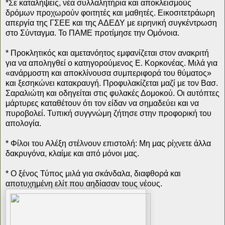
*Σε καταλήψεις, νέα συλλαλητήρια και αποκλεισμούς
δρόμων προχωρούν φοιτητές και μαθητές. Εικοσιτετράωρη
απεργία της ΓΣΕΕ και της ΑΔΕΔΥ με ειρηνική συγκέντρωση
στο Σύνταγμα. Το ΠΑΜΕ προτίμησε την Ομόνοια.
* Προκλητικός και αμετανόητος εμφανίζεται στον ανακριτή
για να αποληγθεί ο κατηγορούμενος Ε. Κορκονέας. Μιλά για
«ανάρμοστη και αποκλίνουσα συμπεριφορά του θύματος»
και ξεσηκώνει κατακραυγή. Προφυλακίζεται μαζί με τον Βασ.
Σαραλιώτη και οδηγείται στις φυλακές Δομοκού. Οι αυτόπτες
μάρτυρες καταθέτουν ότι τον είδαν να σημαδεύει και να
πυροβολεί. Τυπική συγγνώμη ζήτησε στην προφορική του
απολογία.
* Φίλοι του Αλέξη στέλνουν επιστολή: Μη μας ρίχνετε άλλα
δακρυγόνα, κλαίμε και από μόνοι μας.
* Ο ξένος Τύπος μιλά για σκάνδαλα, διαφθορά και
αποτυχημένη ελίτ που αηδίασαν τους νέους.