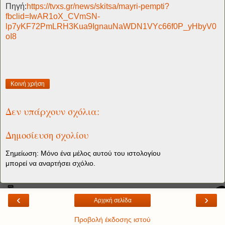
Πηγή:
https://tvxs.gr/news/skitsa/mayri-pempti?
fbclid=IwAR1oX_CVmSN-
lp7yKF72PmLRH3Kua9IgnauNaWDN1VYc66f0P_yHbyV0
oI8
Κοινή χρήση
Δεν υπάρχουν σχόλια:
Δημοσίευση σχολίου
Σημείωση: Μόνο ένα μέλος αυτού του ιστολογίου
μπορεί να αναρτήσει σχόλιο.
‹
›
Αρχική σελίδα
Προβολή έκδοσης ιστού