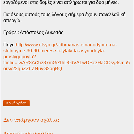
εργαζόμενοι στις δομές είναι απλήρωτοι για δύο μήνες.
Για όλους αυτούς τους λόγους σήμερα έχουν πανελλαδική
απεργία.
Γράφει: Απόστολος Λυκεσάς
Πηγη:
http://www.efsyn.gr/arthro/mas-einai-odyniro-na-
stelnoyme-30-90-meres-sti-fylaki-ta-asynodeyta-
prosfygopoyla?
fbclid=IwAR3ArXiz37mGe1hD0dVALwDSczHJCDsy3smu5
orsv22quZZt-ZNuvG2agBQ
Κοινή χρήση
Δεν υπάρχουν σχόλια:
Δημοσίευση σχολίου