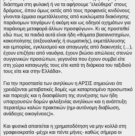
διάστημα στη φυλακή ή να τα αφήσουμε "ελεύθερα" στους
δρόμους, όπου όμως εκτός από τους προφανείς κινδύνους
γίνονται έρμαια εκμετάλλευσης από κυκλώματα διακίνησης
παράνομων τσιγάρων ή ακόμη και ως οδηγοί οχημάτων για
παράνομη μεταφορά άλλων προσφύγων». Κι ας προστεθεί
εδώ πως τα παιδιά αυτά είναι ήδη «θύματα βασανιστηρίων,
κακοποίησης (σεξουαλικής ή σωματικής), εκμετάλλευσης
και εμπορίας, εγκλεισμού και απαγωγής από διακινητές (…),
έχουν επιζήσει από ναυάγια, έχουν βιώσει απώλειες στενών
συγγενικών προσώπων, γεγονότα που έχουν συμβεί είτε
στη χώρα καταγωγής τους είτε κατά τη διάρκεια του ταξιδιού
τους είτε και στην Ελλάδα».
Για την προστασία των ανηλίκων η ΑΡΣΙΣ σημειώνει ότι
χρειάζονται μεταβατικές δομές «με καταρτισμένο προσωπικό
και παροχές και η διασφάλιση της συνέχισης των ήδη
υπαρχουσών δομών φιλοξενίας ανηλίκων και η ανάπτυξη
περαιτέρω καλών πρακτικών (ημι-αυτόνομη διαβίωση,
ανάδοχες οικογένειες)».
Και φυσικά απαιτείται η χρηματοδότηση να μην κολλά στη
γραφειοκρατία -μέχρι και πέντε μήνες- καθώς σήμερα οι