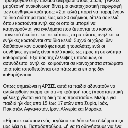
προσφύγων στην Ελλάδα ανέρχεται στους 3.558, η ΑΡΣΙΣ
με χθεσινή ανακοίνωση δίνει μια ανατριχιαστική περιγραφή
των συνθηκών κράτησης: «Στα κελιά μπορεί να παραμένουν
το ίδιο διάστημα τρεις έως και 20 ανήλικοι, δίπλα σε κελιά
όπου κρατούνται ενήλικες οι οποίοι μπορεί να
κατηγορούνται για εγκλήματα που άπτονται του κοινού
ποινικού δικαίου - και σε κάποιες περιπτώσεις ανήλικοι κι
ενήλικες κρατούνται στα ίδια κελιά. Συχνά οι χώροι δεν
διαθέτουν καν φυσικό φωτισμό ή τουαλέτες, ενώ οι
συνθήκες υγιεινής είναι πολύ κακές ως προς τη συχνότητα
καθαρισμού. Εξαιτίας της έλλειψης υποδομών, οι
ασυνόδευτοι ανήλικοι κοιμούνται σε κοινόχρηστα στρώματα
τα οποία τοποθετούνται στο πάτωμα κι επίσης δεν
καθαρίζονται».
Οπως σημειώνει η ΑΡΣΙΣ, αυτά τα παιδιά αδυνατούν να
αντιληφθούν ακόμη και ότι «η κράτησή τους (προστατευτική
φύλαξη) γίνεται για τη δική τους προστασία». Μιλάμε για
παιδιά ηλικίας από 15 έως 17 ετών από Συρία, Ιράκ,
Πακιστάν, Αφγανιστάν, Ιράν, Αλγερία και Μαρόκο.
«Είμαστε ενώπιον ενός μεγάλου και δύσκολου διλήμματος»,
μας λέει η κ. Παπαδοπούλου, «ή να τα οδηγήσουμε για ένα