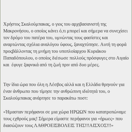
Χρήστος Σκαλούμπακας, ο γιος του αρχιβασανιστή της
Μακρονήσου, ο οποίος κάνει ό,τι μπορεί και σήμερα να συνεχίσει
τον δρόμο του πατέρα του, υμνώντας τους φασίστες και
αναρτώντας σχόλια αναλόγου ύφους, ξαναχτύπησε. Αυτή τη φορά
προςβάλλοντας τη μνήμη του υποπλοίαρχου Κυριάκου
Παπαδόπουλου, ο οποίος διέσωσε πολλούς πρόσφυγες στο Αιγαίο
και έφυγε ξαφνικά από τη ζωή πριν από δυο μέρες.
Την ίδια ώρα που όλη η Λέσβος αλλά και η Ελλάδα θρηνούν για
έναν άνθρωπο που τίμησε την ανθρώπινη ιδιότητά του, ο
Σκαλούμπακας ανάρτησε το παρακάτω ποστ:
«Ήμασταν περήφανοι σε μια χώρα ΗΡΩΩΝ που κατατροπώναμε
τους εχθρούς μας! Σήμερα είμαστε περήφανοι για «ήρωες» που
διασώζουν τους ΛΑΘΡΟΕΙΣΒΟΛΕΙΣ ΤΗΣ!!!ΑΙΣΧΟΣ!!!»