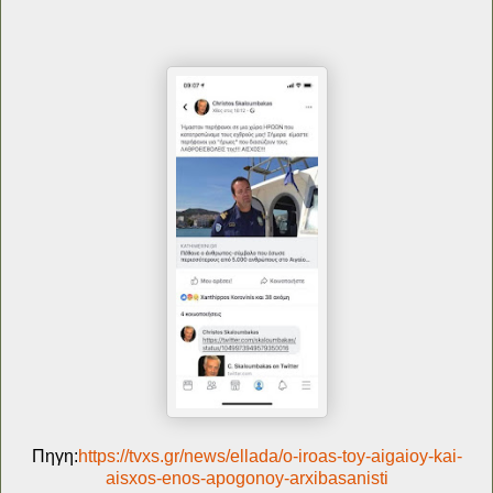
Πηγη:
https://tvxs.gr/news/ellada/o-iroas-toy-aigaioy-kai-
aisxos-enos-apogonoy-arxibasanisti