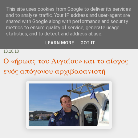
This site uses cookies from Google to deliver its services
and to analyze traffic. Your IP address and user-agent are
shared with Google along with performance and security
metrics to ensure quality of service, generate usage
statistics, and to detect and address abuse.
LEARN MORE
GOT IT
13.10.18
Ο «ήρωας του Αιγαίου» και το αίσχος
ενός απόγονου αρχιβασανιστή