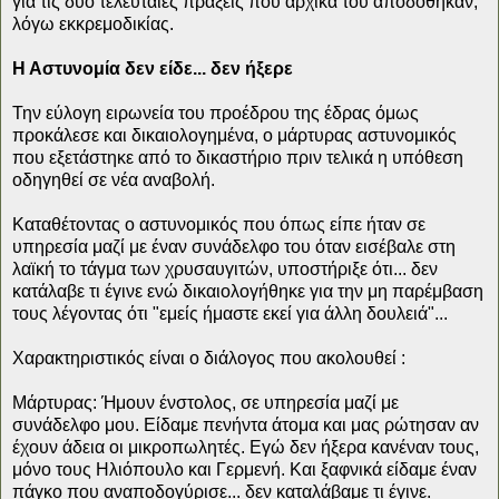
για τις δύο τελευταίες πράξεις που αρχικά του αποδόθηκαν,
λόγω εκκρεμοδικίας.
Η Αστυνομία δεν είδε... δεν ήξερε
Την εύλογη ειρωνεία του προέδρου της έδρας όμως
προκάλεσε και δικαιολογημένα, ο μάρτυρας αστυνομικός
που εξετάστηκε από το δικαστήριο πριν τελικά η υπόθεση
οδηγηθεί σε νέα αναβολή.
Καταθέτοντας ο αστυνομικός που όπως είπε ήταν σε
υπηρεσία μαζί με έναν συνάδελφο του όταν εισέβαλε στη
λαϊκή το τάγμα των χρυσαυγιτών, υποστήριξε ότι... δεν
κατάλαβε τι έγινε ενώ δικαιολογήθηκε για την μη παρέμβαση
τους λέγοντας ότι "εμείς ήμαστε εκεί για άλλη δουλειά"...
Χαρακτηριστικός είναι ο διάλογος που ακολουθεί :
Μάρτυρας: Ήμουν ένστολος, σε υπηρεσία μαζί με
συνάδελφο μου. Είδαμε πενήντα άτομα και μας ρώτησαν αν
έχουν άδεια οι μικροπωλητές. Εγώ δεν ήξερα κανέναν τους,
μόνο τους Ηλιόπουλο και Γερμενή. Και ξαφνικά είδαμε έναν
πάγκο που αναποδογύρισε... δεν καταλάβαμε τι έγινε.