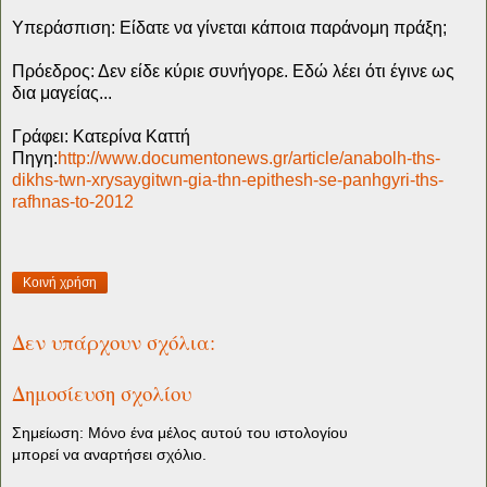
Υπεράσπιση: Είδατε να γίνεται κάποια παράνομη πράξη;
Πρόεδρος: Δεν είδε κύριε συνήγορε. Εδώ λέει ότι έγινε ως
δια μαγείας...
Γράφει: Κατερίνα Καττή
Πηγη:
http://www.documentonews.gr/article/anabolh-ths-
dikhs-twn-xrysaygitwn-gia-thn-epithesh-se-panhgyri-ths-
rafhnas-to-2012
Κοινή χρήση
Δεν υπάρχουν σχόλια:
Δημοσίευση σχολίου
Σημείωση: Μόνο ένα μέλος αυτού του ιστολογίου
μπορεί να αναρτήσει σχόλιο.