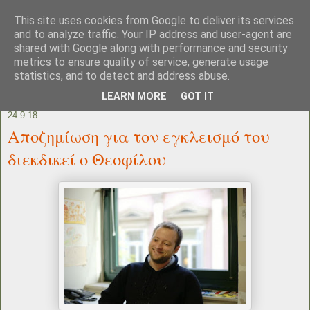
This site uses cookies from Google to deliver its services
and to analyze traffic. Your IP address and user-agent are
shared with Google along with performance and security
metrics to ensure quality of service, generate usage
statistics, and to detect and address abuse.
LEARN MORE
GOT IT
24.9.18
Αποζημίωση για τον εγκλεισμό του
διεκδικεί ο Θεοφίλου