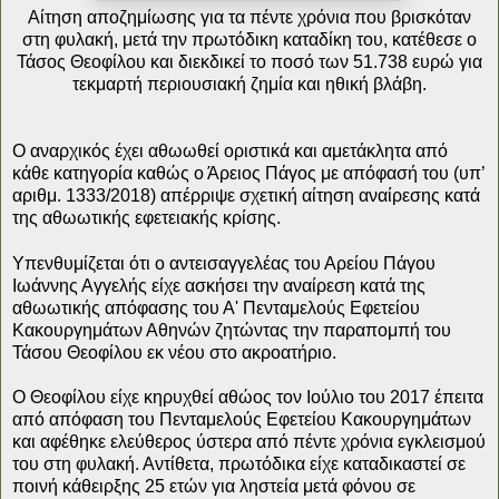
Αίτηση αποζημίωσης για τα πέντε χρόνια που βρισκόταν
στη φυλακή, μετά την πρωτόδικη καταδίκη του, κατέθεσε ο
Τάσος Θεοφίλου και διεκδικεί το ποσό των 51.738 ευρώ για
τεκμαρτή περιουσιακή ζημία και ηθική βλάβη.
Ο αναρχικός έχει αθωωθεί οριστικά και αμετάκλητα από
κάθε κατηγορία καθώς ο Άρειος Πάγος με απόφασή του (υπ’
αριθμ. 1333/2018) απέρριψε σχετική αίτηση αναίρεσης κατά
της αθωωτικής εφετειακής κρίσης.
Υπενθυμίζεται ότι ο αντεισαγγελέας του Αρείου Πάγου
Ιωάννης Αγγελής είχε ασκήσει την αναίρεση κατά της
αθωωτικής απόφασης του Α' Πενταμελούς Εφετείου
Κακουργημάτων Αθηνών ζητώντας την παραπομπή του
Τάσου Θεοφίλου εκ νέου στο ακροατήριο.
Ο Θεοφίλου είχε κηρυχθεί αθώος τον Ιούλιο του 2017 έπειτα
από απόφαση του Πενταμελούς Εφετείου Κακουργημάτων
και αφέθηκε ελεύθερος ύστερα από πέντε χρόνια εγκλεισμού
του στη φυλακή. Αντίθετα, πρωτόδικα είχε καταδικαστεί σε
ποινή κάθειρξης 25 ετών για ληστεία μετά φόνου σε