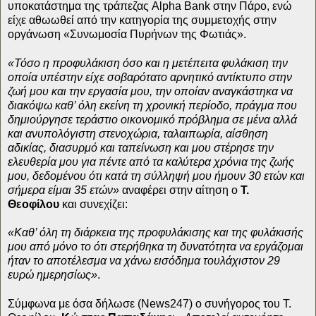
υποκατάστημα της τράπεζας Alpha Bank στην Πάρο, ενώ
είχε αθωωθεί από την κατηγορία της συμμετοχής στην
οργάνωση «Συνωμοσία Πυρήνων της Φωτιάς».
«Τόσο η προφυλάκιση όσο και η μετέπειτα φυλάκιση την
οποία υπέστην είχε σοβαρότατο αρνητικό αντίκτυπο στην
ζωή μου και την εργασία μου, την οποίαν αναγκάστηκα να
διακόψω καθ’ όλη εκείνη τη χρονική περίοδο, πράγμα που
δημιούργησε τεράστιο οικονομικό πρόβλημα σε μένα αλλά
και ανυπολόγιστη στενοχώρια, ταλαιπωρία, αίσθηση
αδικίας, διασυρμό και ταπείνωση και μου στέρησε την
ελευθερία μου για πέντε από τα καλύτερα χρόνια της ζωής
μου, δεδομένου ότι κατά τη σύλληψή μου ήμουν 30 ετών και
σήμερα είμαι 35 ετών»
αναφέρει στην αίτηση ο
Τ.
Θεοφίλου
και συνεχίζει:
«Καθ’ όλη τη διάρκεια της προφυλάκισης και της φυλάκισής
μου από μόνο το ότι στερήθηκα τη δυνατότητα να εργάζομαι
ήταν το αποτέλεσμα να χάνω εισόδημα τουλάχιστον 29
ευρώ ημερησίως»
.
Σύμφωνα με όσα δήλωσε (Νews247) o συνήγορος του Τ.