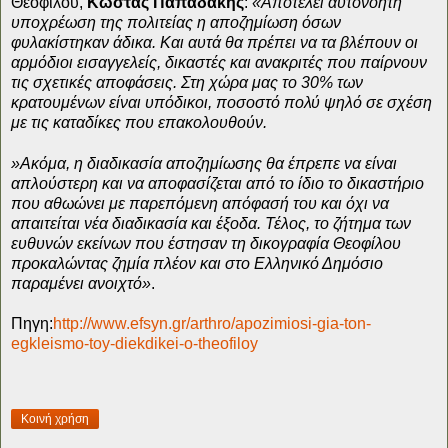
Θεοφίλου,
Κώστας Παπαδάκης
:
«Αποτελεί αυτονόητη
υποχρέωση της πολιτείας η αποζημίωση όσων
φυλακίστηκαν άδικα. Και αυτά θα πρέπει να τα βλέπουν οι
αρμόδιοι εισαγγελείς, δικαστές και ανακριτές που παίρνουν
τις σχετικές αποφάσεις. Στη χώρα μας το 30% των
κρατουμένων είναι υπόδικοι, ποσοστό πολύ ψηλό σε σχέση
με τις καταδίκες που επακολουθούν.
»Ακόμα, η διαδικασία αποζημίωσης θα έπρεπε να είναι
απλούστερη και να αποφασίζεται από το ίδιο το δικαστήριο
που αθωώνει με παρεπόμενη απόφασή του και όχι να
απαιτείται νέα διαδικασία και έξοδα. Τέλος, το ζήτημα των
ευθυνών εκείνων που έστησαν τη δικογραφία Θεοφίλου
προκαλώντας ζημία πλέον και στο Ελληνικό Δημόσιο
παραμένει ανοιχτό»
.
Πηγη:
http://www.efsyn.gr/arthro/apozimiosi-gia-ton-
egkleismo-toy-diekdikei-o-theofiloy
Κοινή χρήση