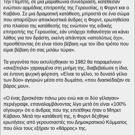
Την Πέμπτη, σε μια μαραθώνια συνεδρίαση, κατέθεσαν
ενώπιον αρμόδιας επιτροπής της Γερουσίας, η Φορντ και ο
Καβάνο. Σε μια δραματική κατάθεση, μπροστά σε ένα σώμα
που απαρτίζουν αποκλειστικά άνδρες η Φορντ, ερωτηθείσα
στο πλαίσιο της κατάθεσής της ενώπιον της ειδικής
επιτροπής της Γερουσίας, εάν υπάρχει πιθανότητα να κάνει
λάθος για τον δράστη, εκείνη απάντησε «απολύτως όχι»,
προσθέτοντας ότι είναι τόσο βέβαιη «με τον ίδιο τρόπο που
είμαι βέβαιη ότι σας μιλάω τώρα».
Τα γεγονότα που εκτυλίχθηκαν το 1982 θα παραμείνουν
«ανεξίτηλα» χαραγμένα στη μνήμη της, διαβεβαίωσε η ίδια,
σε έντονη ψυχική φόρτιση. «Είναι το γέλιο, το δυνατό γέλιο
των δύο» αγοριών μέσα στο δωμάτιο, «που διασκέδαζαν σε
βάρος μου».
«Ο ένας βρισκόταν πάνω μου ενώ και οι δύο γέλαγαν»
περιέγραψε, επαναλαμβάνοντας λίγο μετά ότι είναι «100%
σίγουρη» ότι ο άνδρας που της επιτέθηκε ήταν ο Μπρετ
Κάβανο. Μετά την κατάθεσή της, η Φορντ δέχθηκε
ερωτήσεις από γερουσιαστές του Δημοκρατικού Κόμματος
που όλοι τους εξήραν το «θάρρος» της.