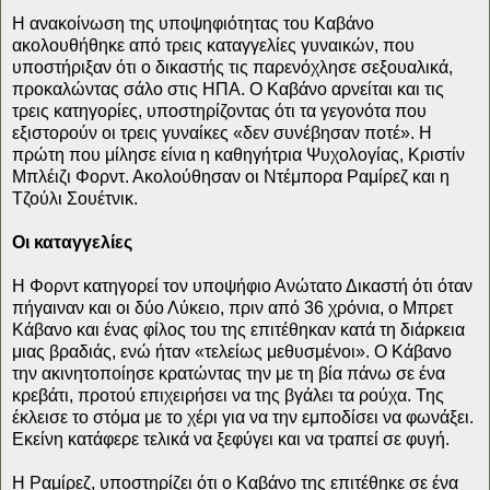
Η ανακοίνωση της υποψηφιότητας του Καβάνο
ακολουθήθηκε από τρεις καταγγελίες γυναικών, που
υποστήριξαν ότι ο δικαστής τις παρενόχλησε σεξουαλικά,
προκαλώντας σάλο στις ΗΠΑ. Ο Καβάνο αρνείται και τις
τρεις κατηγορίες, υποστηρίζοντας ότι τα γεγονότα που
εξιστορούν οι τρεις γυναίκες «δεν συνέβησαν ποτέ». Η
πρώτη που μίλησε είνια η καθηγήτρια Ψυχολογίας, Κριστίν
Μπλέιζι Φορντ. Ακολούθησαν οι Ντέμπορα Ραμίρεζ και η
Τζούλι Σουέτνικ.
Οι καταγγελίες
Η Φορντ κατηγορεί τον υποψήφιο Ανώτατο Δικαστή ότι όταν
πήγαιναν και οι δύο Λύκειο, πριν από 36 χρόνια, ο Μπρετ
Κάβανο και ένας φίλος του της επιτέθηκαν κατά τη διάρκεια
μιας βραδιάς, ενώ ήταν «τελείως μεθυσμένοι». Ο Κάβανο
την ακινητοποίησε κρατώντας την με τη βία πάνω σε ένα
κρεβάτι, προτού επιχειρήσει να της βγάλει τα ρούχα. Της
έκλεισε το στόμα με το χέρι για να την εμποδίσει να φωνάξει.
Εκείνη κατάφερε τελικά να ξεφύγει και να τραπεί σε φυγή.
Η Ραμίρεζ, υποστηρίζει ότι ο Καβάνο της επιτέθηκε σε ένα