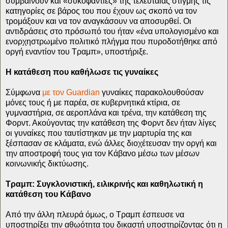
συμβαίνουν και «συκοφαντίες» της τελευταίας στιγμής τις
κατηγορίες σε βάρος του που έχουν ως σκοπό να τον
τρομάξουν και να τον αναγκάσουν να αποσυρθεί. Οι
αντιδράσεις στο πρόσωπό του ήταν «ένα υπολογισμένο και
ενορχηστρωμένο πολιτικό πλήγμα που πυροδοτήθηκε από
οργή εναντίον του Τραμπ», υποστήριξε.
Η κατάθεση που καθήλωσε τις γυναίκες
Σύμφωνα
με τον Guardian
γυναίκες παρακολουθούσαν
μόνες τους ή με παρέα, σε κυβερνητικά κτίρια, σε
γυμναστήρια, σε αεροπλάνα και τρένα, την κατάθεση της
Φορντ. Ακούγοντας την κατάθεση της Φορντ δεν ήταν λίγες
οι γυναίκες που ταυτίστηκαν με την μαρτυρία της και
ξέσπασαν σε κλάματα, ενώ άλλες διοχέτευσαν την οργή και
την αποστροφή τους για τον Κάβανο μέσω των μέσων
κοινωνικής δικτύωσης.
Tραμπ: Συγκλονιστική, ειλικρινής και καθηλωτική η
κατάθεση του Κάβανο
Από την άλλη πλευρά όμως, ο Τραμπ έσπευσε να
υποστηρίξει την αθωότητα του δικαστή υποστηρίζοντας ότι η