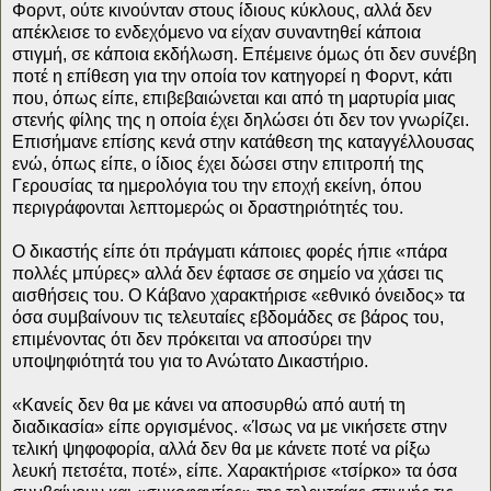
Φορντ, ούτε κινούνταν στους ίδιους κύκλους, αλλά δεν
απέκλεισε το ενδεχόμενο να είχαν συναντηθεί κάποια
στιγμή, σε κάποια εκδήλωση. Επέμεινε όμως ότι δεν συνέβη
ποτέ η επίθεση για την οποία τον κατηγορεί η Φορντ, κάτι
που, όπως είπε, επιβεβαιώνεται και από τη μαρτυρία μιας
στενής φίλης της η οποία έχει δηλώσει ότι δεν τον γνωρίζει.
Επισήμανε επίσης κενά στην κατάθεση της καταγγέλλουσας
ενώ, όπως είπε, ο ίδιος έχει δώσει στην επιτροπή της
Γερουσίας τα ημερολόγια του την εποχή εκείνη, όπου
περιγράφονται λεπτομερώς οι δραστηριότητές του.
Ο δικαστής είπε ότι πράγματι κάποιες φορές ήπιε «πάρα
πολλές μπύρες» αλλά δεν έφτασε σε σημείο να χάσει τις
αισθήσεις του. Ο Κάβανο χαρακτήρισε «εθνικό όνειδος» τα
όσα συμβαίνουν τις τελευταίες εβδομάδες σε βάρος του,
επιμένοντας ότι δεν πρόκειται να αποσύρει την
υποψηφιότητά του για το Ανώτατο Δικαστήριο.
«Κανείς δεν θα με κάνει να αποσυρθώ από αυτή τη
διαδικασία» είπε οργισμένος. «Ίσως να με νικήσετε στην
τελική ψηφοφορία, αλλά δεν θα με κάνετε ποτέ να ρίξω
λευκή πετσέτα, ποτέ», είπε. Χαρακτήρισε «τσίρκο» τα όσα