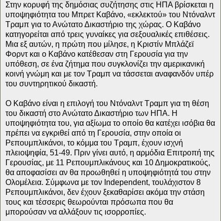
Στην κορυφή της δημόσιας συζήτησης στις ΗΠΑ βρίσκεται η
υποψηφιότητα του Μπρετ Καβάνο, «εκλεκτού» του Ντόναλντ
Τραμπ για το Ανώτατο Δικαστήριο της χώρας. Ο Καβάνο
κατηγορείται από τρεις γυναίκες για σεξουαλικές επιθέσεις.
Μια εξ αυτών, η πρώτη που μίλησε, η Κριστίν Μπλάζεϊ
Φορντ και ο Καβάνο κατέθεσαν στη Γερουσία για την
υπόθεση, σε ένα ζήτημα που συγκλονίζει την αμερικανική
κοινή γνώμη και με τον Τραμπ να τάσσεται αναφανδόν υπέρ
του συντηρητικού δικαστή.
Ο Καβάνο είναι η επιλογή του Ντόναλντ Τραμπ για τη θέση
του δικαστή στο Ανώτατο Δικαστήριο των ΗΠΑ. Η
υποψηφιότητα του, για αξίωμα το οποίο θα κατέχει ισόβια θα
πρέπει να εγκριθεί από τη Γερουσία, στην οποία οι
Ρεπουμπλικάνοι, το κόμμα του Τραμπ, έχουν ισχνή
πλειοψηφία, 51-49. Πριν γίνει αυτό, η αρμόδια Επιτροπή της
Γερουσίας, με 11 Ρεπουμπλικάνους και 10 Δημοκρατικούς,
θα αποφασίσει αν θα προωθηθεί η υποψηφιότητά του στην
Ολομέλεια. Σύμφωνα με τον Independent, τουλάχιστον 8
Ρεπουμπλικάνοι, δεν έχουν ξεκαθαρίσει ακόμα την στάση
τους και τέσσερις θεωρούνται πρόσωπα που θα
μπορούσαν να αλλάξουν τις ισορροπίες.