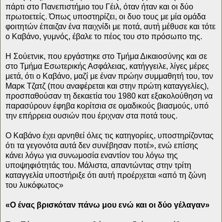
πάρτι στο Πανεπιστήμιο του Γέιλ, όταν ήταν και οι δύο
πρωτοετείς. Όπως υποστηρίζει, οι δυο τους με μία ομάδα
φοιτητών έπαιζαν ένα παιχνίδι με ποτά, αυτή μέθυσε και τότε
ο Καβάνο, γυμνός, έβαλε το πέος του στο πρόσωπο της.
Η Σούετνικ, που εργάστηκε στο Τμήμα Δικαιοσύνης και σε
στο Τμήμα Εσωτερικής Ασφάλειας, κατήγγειλε, λίγες μέρες
μετά, ότι ο Καβάνο, μαζί με έναν πρώην συμμαθητή του, τον
Μαρκ Τζατζ (που αναφέρεται και στην πρώτη καταγγελίες),
προσπαθούσαν τη δεκαετία του 1980 κατ εξακολούθηση να
παρασύρουν έφηβα κορίτσια σε ομαδικούς βιασμούς, υπό
την επήρρεια ουσιών που έριχναν στα ποτά τους.
Ο Καβάνο έχει αρνηθεί όλες τις κατηγορίες, υποστηρίζοντας
ότι τα γεγονότα αυτά δεν συνέβησαν ποτέ», ενώ επίσης
κάνει λόγω για συνωμοσία εναντίον του λόγω της
υποψηφιότητάς του. Μάλιστα, απαντώντας στην τρίτη
καταγγελία υποστήριξε ότι αυτή προέρχεται «από τη ζώνη
του λυκόφωτος»
«Ο ένας βρισκόταν πάνω μου ενώ και οι δύο γέλαγαν»