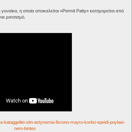
υκή γυναίκα, η οποία αποκαλείται «Permit Patty» κατηγορείται από
για ρατσισμό.
ka-kataggellei-stin-astynomia-8xrono-mayro-koritsi-epeidi-poylaei-
nero-binteo