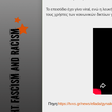
Το επεισόδιο έχει γίνει viral, ενώ η λε
τους χρήστες των κοινωνικών δικτύων 
Πηγη:
https://tvxs.gr/news/ellada/gynai