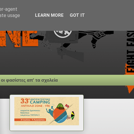
ser-agent
rate usage
LEARN MORE
GOT IT
 οι φασίστες απ' τα σχολεία