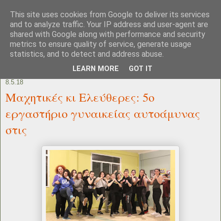
This site uses cookies from Google to deliver its services
and to analyze traffic. Your IP address and user-agent are
shared with Google along with performance and security
metrics to ensure quality of service, generate usage
statistics, and to detect and address abuse.
LEARN MORE
GOT IT
8.5.18
Μαχητικές κι Ελεύθερες: 5o
εργαστήριο γυναικείας αυτοάμυνας
στις