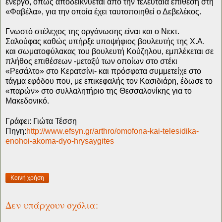
ενεργό, όπως αποδεικνύεται από την τελευταία επίθεση στη
«Φαβέλα», για την οποία έχει ταυτοποιηθεί ο Δεβελέκος.
Γνωστό στέλεχος της οργάνωσης είναι και ο Νεκτ.
Σαλούφας καθώς υπήρξε υποψήφιος βουλευτής της Χ.Α.
και σωματοφύλακας του βουλευτή Κούζηλου, εμπλέκεται σε
πλήθος επιθέσεων -μεταξύ των οποίων στο στέκι
«Ρεσάλτο» στο Κερατσίνι- και πρόσφατα συμμετείχε στο
τάγμα εφόδου που, με επικεφαλής τον Κασιδιάρη, έδωσε το
«παρών» στο συλλαλητήριο της Θεσσαλονίκης για το
Μακεδονικό.
Γράφει: Γιώτα Τέσση
Πηγη:
http://www.efsyn.gr/arthro/omofona-kai-telesidika-
enohoi-akoma-dyo-hrysaygites
Κοινή χρήση
Δεν υπάρχουν σχόλια: