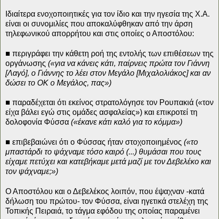
Ιδιαίτερα ενοχοποιητικές για τον ίδιο και την ηγεσία της Χ.Α.
είναι οι συνομιλίες που αποκαλύφθηκαν από την άρση
τηλεφωνικού απορρήτου και στις οποίες ο Αποστόλου:
■ περιγράφει την κάθετη ροή της εντολής των επιθέσεων της
οργάνωσης
(«για να κάνεις κάτι, παίρνεις πρώτα τον Γιάννη
[Λαγό], ο Γιάννης το λέει στον Μεγάλο [Μιχαλολιάκος] και αν
δώσει το ΟΚ ο Μεγάλος, πας»)
■ παραδέχεται ότι εκείνος στρατολόγησε τον Ρουπακιά («τον
είχα βάλει εγώ στις ομάδες ασφαλείας») και επικροτεί τη
δολοφονία Φύσσα
(«έκανε κάτι καλό για το κόμμα»)
■ επιβεβαιώνει ότι ο Φύσσας ήταν στοχοποιημένος
(«το
μπαστάρδι το ψάχναμε τόσο καιρό (...) θυμάσαι που τους
είχαμε πετύχει και κατεβήκαμε μετά μαζί με τον Δεβελέκο και
τον ψάχναμε;»)
Ο Αποστόλου και ο Δεβελέκος λοιπόν, που έψαχναν -κατά
δήλωση του πρώτου- τον Φύσσα, είναι ηγετικά στελέχη της
Τοπικής Πειραιά, το τάγμα εφόδου της οποίας παραμένει