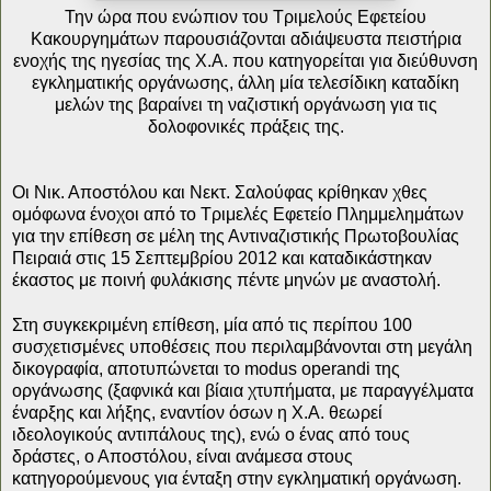
Την ώρα που ενώπιον του Τριμελούς Εφετείου
Κακουργημάτων παρουσιάζονται αδιάψευστα πειστήρια
ενοχής της ηγεσίας της Χ.Α. που κατηγορείται για διεύθυνση
εγκληματικής οργάνωσης, άλλη μία τελεσίδικη καταδίκη
μελών της βαραίνει τη ναζιστική οργάνωση για τις
δολοφονικές πράξεις της.
Οι Νικ. Αποστόλου και Νεκτ. Σαλούφας κρίθηκαν χθες
ομόφωνα ένοχοι από το Τριμελές Εφετείο Πλημμελημάτων
για την επίθεση σε μέλη της Αντιναζιστικής Πρωτοβουλίας
Πειραιά στις 15 Σεπτεμβρίου 2012 και καταδικάστηκαν
έκαστος με ποινή φυλάκισης πέντε μηνών με αναστολή.
Στη συγκεκριμένη επίθεση, μία από τις περίπου 100
συσχετισμένες υποθέσεις που περιλαμβάνονται στη μεγάλη
δικογραφία, αποτυπώνεται το modus operandi της
οργάνωσης (ξαφνικά και βίαια χτυπήματα, με παραγγέλματα
έναρξης και λήξης, εναντίον όσων η Χ.Α. θεωρεί
ιδεολογικούς αντιπάλους της), ενώ ο ένας από τους
δράστες, ο Αποστόλου, είναι ανάμεσα στους
κατηγορούμενους για ένταξη στην εγκληματική οργάνωση.