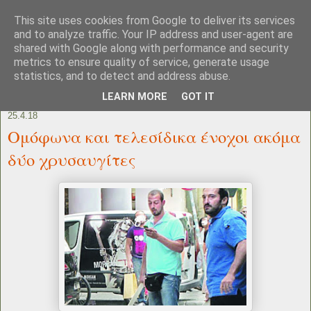
This site uses cookies from Google to deliver its services
and to analyze traffic. Your IP address and user-agent are
shared with Google along with performance and security
metrics to ensure quality of service, generate usage
statistics, and to detect and address abuse.
LEARN MORE
GOT IT
25.4.18
Ομόφωνα και τελεσίδικα ένοχοι ακόμα
δύο χρυσαυγίτες