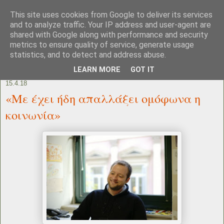
This site uses cookies from Google to deliver its services
and to analyze traffic. Your IP address and user-agent are
shared with Google along with performance and security
metrics to ensure quality of service, generate usage
statistics, and to detect and address abuse.
LEARN MORE
GOT IT
15.4.18
«Με έχει ήδη απαλλάξει ομόφωνα η
κοινωνία»