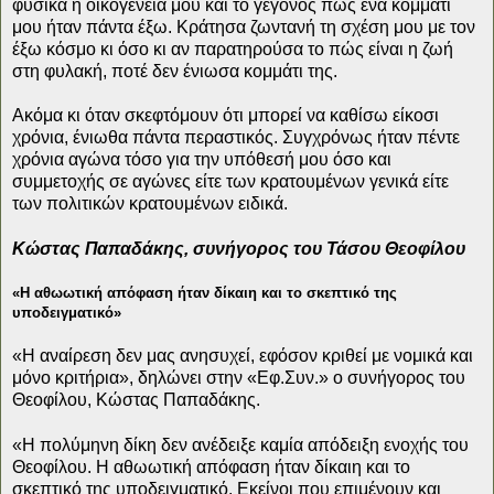
φυσικά η οικογένειά μου και το γεγονός πως ένα κομμάτι
μου ήταν πάντα έξω. Κράτησα ζωντανή τη σχέση μου με τον
έξω κόσμο κι όσο κι αν παρατηρούσα το πώς είναι η ζωή
στη φυλακή, ποτέ δεν ένιωσα κομμάτι της.
Ακόμα κι όταν σκεφτόμουν ότι μπορεί να καθίσω είκοσι
χρόνια, ένιωθα πάντα περαστικός. Συγχρόνως ήταν πέντε
χρόνια αγώνα τόσο για την υπόθεσή μου όσο και
συμμετοχής σε αγώνες είτε των κρατουμένων γενικά είτε
των πολιτικών κρατουμένων ειδικά.
Κώστας Παπαδάκης, συνήγορος του Τάσου Θεοφίλου
«Η αθωωτική απόφαση ήταν δίκαιη και το σκεπτικό της
υποδειγματικό»
«Η αναίρεση δεν μας ανησυχεί, εφόσον κριθεί με νομικά και
μόνο κριτήρια», δηλώνει στην «Εφ.Συν.» ο συνήγορος του
Θεοφίλου, Κώστας Παπαδάκης.
«Η πολύμηνη δίκη δεν ανέδειξε καμία απόδειξη ενοχής του
Θεοφίλου. Η αθωωτική απόφαση ήταν δίκαιη και το
σκεπτικό της υποδειγματικό. Εκείνοι που επιμένουν και