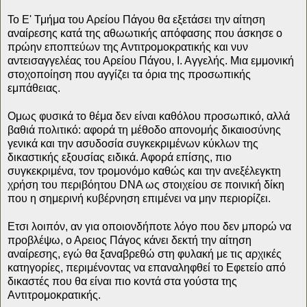
Το Ε' Τμήμα του Αρείου Πάγου θα εξετάσει την αίτηση
αναίρεσης κατά της αθωωτικής απόφασης που άσκησε ο
πρώην εποπτεύων της Αντιτρομοκρατικής και νυν
αντεισαγγελέας του Αρείου Πάγου, Ι. Αγγελής. Μια εμμονική
στοχοποίηση που αγγίζει τα όρια της προσωπικής
εμπάθειας.
Ομως φυσικά το θέμα δεν είναι καθόλου προσωπικό, αλλά
βαθιά πολιτικό: αφορά τη μέθοδο απονομής δικαιοσύνης
γενικά και την ασυδοσία συγκεκριμένων κύκλων της
δικαστικής εξουσίας ειδικά. Αφορά επίσης, πιο
συγκεκριμένα, τον τρομονόμο καθώς και την ανεξέλεγκτη
χρήση του περιβόητου DNA ως στοιχείου σε ποινική δίκη
που η σημερινή κυβέρνηση επιμένει να μην περιορίζει.
Ετσι λοιπόν, αν για οποιονδήποτε λόγο που δεν μπορώ να
προβλέψω, ο Αρειος Πάγος κάνει δεκτή την αίτηση
αναίρεσης, εγώ θα ξαναβρεθώ στη φυλακή με τις αρχικές
κατηγορίες, περιμένοντας να επαναληφθεί το Εφετείο από
δικαστές που θα είναι πιο κοντά στα γούστα της
Αντιτρομοκρατικής.