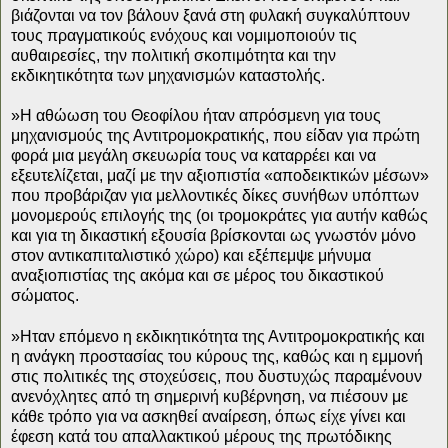
βιάζονται να τον βάλουν ξανά στη φυλακή συγκαλύπτουν
τους πραγματικούς ενόχους και νομιμοποιούν τις
αυθαιρεσίες, την πολιτική σκοπιμότητα και την
εκδικητικότητα των μηχανισμών καταστολής.
»Η αθώωση του Θεοφίλου ήταν απρόσμενη για τους
μηχανισμούς της Αντιτρομοκρατικής, που είδαν για πρώτη
φορά μια μεγάλη σκευωρία τους να καταρρέει και να
εξευτελίζεται, μαζί με την αξιοπιστία «αποδεικτικών μέσων»
που προβάριζαν για μελλοντικές δίκες συνήθων υπόπτων
μονομερούς επιλογής της (οι τρομοκράτες για αυτήν καθώς
και για τη δικαστική εξουσία βρίσκονται ως γνωστόν μόνο
στον αντικαπιταλιστικό χώρο) και εξέπεμψε μήνυμα
αναξιοπιστίας της ακόμα και σε μέρος του δικαστικού
σώματος.
»Ηταν επόμενο η εκδικητικότητα της Αντιτρομοκρατικής και
η ανάγκη προστασίας του κύρους της, καθώς και η εμμονή
στις πολιτικές της στοχεύσεις, που δυστυχώς παραμένουν
ανενόχλητες από τη σημερινή κυβέρνηση, να πιέσουν με
κάθε τρόπο για να ασκηθεί αναίρεση, όπως είχε γίνει και
έφεση κατά του απαλλακτικού μέρους της πρωτόδικης