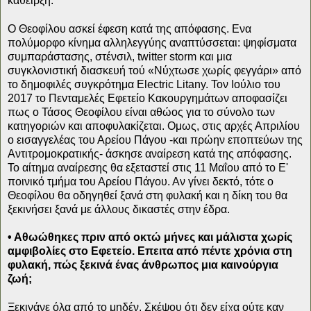
κάθειρξη.
Ο Θεοφίλου ασκεί έφεση κατά της απόφασης. Ενα
πολύμορφο κίνημα αλληλεγγύης αναπτύσσεται: ψηφίσματα
συμπαράστασης, στένσιλ, twitter storm και μια
συγκλονιστική διασκευή τού «Νύχτωσε χωρίς φεγγάρι» από
το δημοφιλές συγκρότημα Electric Litany. Τον Ιούλιο του
2017 το Πενταμελές Εφετείο Κακουργημάτων αποφασίζει
πως ο Τάσος Θεοφίλου είναι αθώος για το σύνολο των
κατηγοριών και αποφυλακίζεται. Ομως, στις αρχές Απριλίου
ο εισαγγελέας του Αρείου Πάγου -και πρώην εποπτεύων της
Αντιτρομοκρατικής- άσκησε αναίρεση κατά της απόφασης.
Το αίτημα αναίρεσης θα εξεταστεί στις 11 Μαΐου από το Ε'
ποινικό τμήμα του Αρείου Πάγου. Αν γίνει δεκτό, τότε ο
Θεοφίλου θα οδηγηθεί ξανά στη φυλακή και η δίκη του θα
ξεκινήσει ξανά με άλλους δικαστές στην έδρα.
• Αθωώθηκες πριν από οκτώ μήνες και μάλιστα χωρίς
αμφιβολίες στο Εφετείο. Επειτα από πέντε χρόνια στη
φυλακή, πώς ξεκινά ένας άνθρωπος μια καινούργια
ζωή;
Ξεκινάνε όλα από το μηδέν. Σκέψου ότι δεν είχα ούτε καν