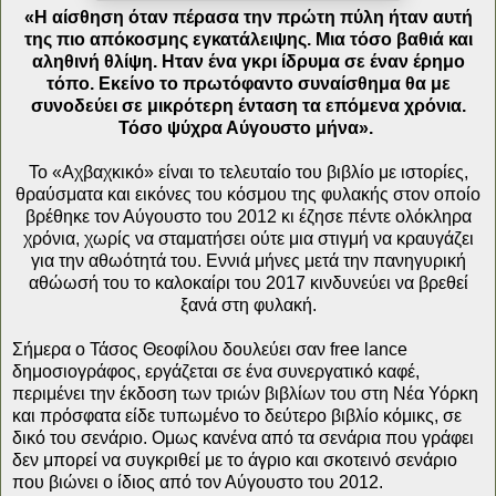
«Η αίσθηση όταν πέρασα την πρώτη πύλη ήταν αυτή
της πιο απόκοσμης εγκατάλειψης. Μια τόσο βαθιά και
αληθινή θλίψη. Ηταν ένα γκρι ίδρυμα σε έναν έρημο
τόπο. Εκείνο το πρωτόφαντο συναίσθημα θα με
συνοδεύει σε μικρότερη ένταση τα επόμενα χρόνια.
Τόσο ψύχρα Αύγουστο μήνα».
Το «Αχβαχκικό» είναι το τελευταίο του βιβλίο με ιστορίες,
θραύσματα και εικόνες του κόσμου της φυλακής στον οποίο
βρέθηκε τον Αύγουστο του 2012 κι έζησε πέντε ολόκληρα
χρόνια, χωρίς να σταματήσει ούτε μια στιγμή να κραυγάζει
για την αθωότητά του. Εννιά μήνες μετά την πανηγυρική
αθώωσή του το καλοκαίρι του 2017 κινδυνεύει να βρεθεί
ξανά στη φυλακή.
Σήμερα ο Τάσος Θεοφίλου δουλεύει σαν free lance
δημοσιογράφος, εργάζεται σε ένα συνεργατικό καφέ,
περιμένει την έκδοση των τριών βιβλίων του στη Νέα Υόρκη
και πρόσφατα είδε τυπωμένο το δεύτερο βιβλίο κόμικς, σε
δικό του σενάριο. Ομως κανένα από τα σενάρια που γράφει
δεν μπορεί να συγκριθεί με το άγριο και σκοτεινό σενάριο
που βιώνει ο ίδιος από τον Αύγουστο του 2012.