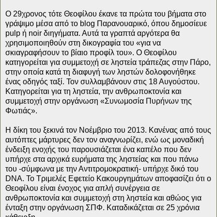
Ο 29χρονος τότε Θεοφίλου έκανε τα πρώτα του βήματα στο
γράψιμο μέσα από το blog Παρανουαρικό, όπου δημοσίευε
pulp ή noir διηγήματα. Αυτά τα γραπτά αργότερα θα
χρησιμοποιηθούν στη δικογραφία του «για να
σκιαγραφήσουν το βίαιο προφίλ του». Ο Θεοφίλου
κατηγορείται για συμμετοχή σε ληστεία τράπεζας στην Πάρο,
στην οποία κατά τη διαφυγή των ληστών δολοφονήθηκε
ένας οδηγός ταξί. Τον συλλαμβάνουν στις 18 Αυγούστου.
Κατηγορείται για τη ληστεία, την ανθρωποκτονία και
συμμετοχή στην οργάνωση «Συνωμοσία Πυρήνων της
Φωτιάς».
Η δίκη του ξεκινά τον Νοέμβριο του 2013. Κανένας από τους
αυτόπτες μάρτυρες δεν τον αναγνωρίζει, ενώ ως μοναδική
ένδειξη ενοχής του παρουσιάζεται ένα καπέλο που δεν
υπήρχε στα αρχικά ευρήματα της ληστείας και που πάνω
του -σύμφωνα με την Αντιτρομοκρατική- υπήρχε δικό του
DNA. Το Τριμελές Εφετείο Κακουργημάτων αποφασίζει ότι ο
Θεοφίλου είναι ένοχος για απλή συνέργεια σε
ανθρωποκτονία και συμμετοχή στη ληστεία και αθώος για
ένταξη στην οργάνωση ΣΠΦ. Καταδικάζεται σε 25 χρόνια