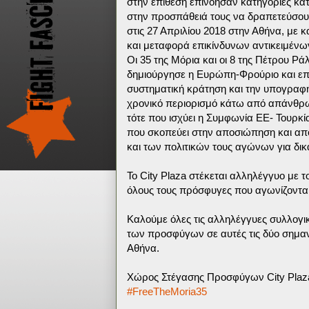
στην επίθεση επινόησαν κατηγορίες κα
στην προσπάθειά τους να δραπετεύσουν
στις 27 Απριλίου 2018 στην Αθήνα, με 
και μεταφορά επικίνδυνων αντικειμένω
Οι 35 της Μόρια και οι 8 της Πέτρου Ρά
δημιούργησε η Ευρώπη-Φρούριο και επ
συστηματική κράτηση και την υπογρα
χρονικό περιορισμό κάτω από απάνθρω
τότε που ισχύει η Συμφωνία ΕΕ- Τουρκί
που σκοπεύει στην αποσιώπηση και α
και των πολιτικών τους αγώνων για δικ
Το City Plaza στέκεται αλληλέγγυο με 
όλους τους πρόσφυγες που αγωνίζονται 
Καλούμε όλες τις αλληλέγγυες συλλογι
των προσφύγων σε αυτές τις δύο σημαντι
Αθήνα.
Χώρος Στέγασης Προσφύγων City Plaz
#FreeTheMoria35