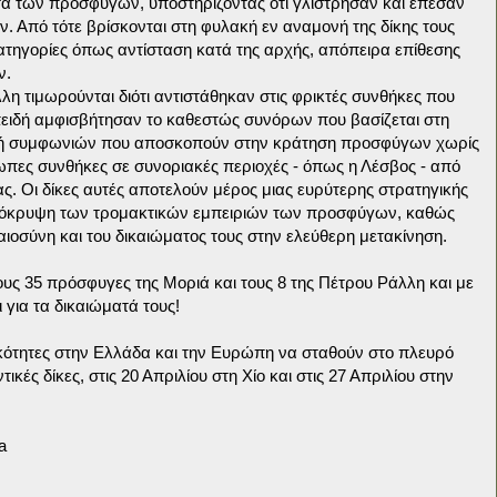
τά των προσφύγων, υποστηρίζοντας ότι γλίστρησαν και έπεσαν
. Από τότε βρίσκονται στη φυλακή εν αναμονή της δίκης τους
κατηγορίες όπως αντίσταση κατά της αρχής, απόπειρα επίθεσης
ν.
λλη τιμωρούνται διότι αντιστάθηκαν στις φρικτές συνθήκες που
ειδή αμφισβήτησαν το καθεστώς συνόρων που βασίζεται στη
φή συμφωνιών που αποσκοπούν στην κράτηση προσφύγων χωρίς
πες συνθήκες σε συνοριακές περιοχές - όπως η Λέσβος - από
ας. Οι δίκες αυτές αποτελούν μέρος μιας ευρύτερης στρατηγικής
πόκρυψη των τρομακτικών εμπειριών των προσφύγων, καθώς
αιοσύνη και του δικαιώματος τους στην ελεύθερη μετακίνηση.
τους 35 πρόσφυγες της Μοριά και τους 8 της Πέτρου Ράλλη και με
για τα δικαιώματά τους!
κότητες στην Ελλάδα και την Ευρώπη να σταθούν στο πλευρό
κές δίκες, στις 20 Απριλίου στη Χίο και στις 27 Απριλίου στην
a