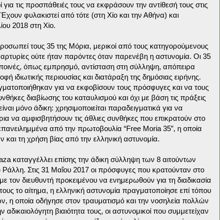
ί για τις προσπάθειές τους να εκφράσουν την αντίθεσή τους στις
χουν φυλακιστεί από τότε (στη Χίο και την Αθήνα) και
λίου 2018 στη Χίο.
οσωπεί τους 35 της Μόρια, μερικοί από τους κατηγορούμενους
αμαρτυρίες ούτε ήταν παρόντες όταν παρενέβη η αστυνομία. Οι 35
ες ποινές, όπως εμπρησμό, αντίσταση στη σύλληψη, απόπειρα
ή ιδιωτικής περιουσίας και διατάραξη της δημόσιας ειρήνης.
αγματοποιήθηκαν για να εκφοβίσουν τους πρόσφυγες και να τους
υνθήκες διαβίωσης του καταυλισμού και όχι με βάση τις πράξεις
ίναι μόνο άδικη: χρησιμοποιείται παραδειγματικά για να
α να αμφισβητήσουν τις άθλιες συνθήκες που επικρατούν στο
επανειλημμένα από την πρωτοβουλία “Free Moria 35”, η οποία
 και τη χρήση βίας από την ελληνική αστυνομία.
za καταγγέλλει επίσης την άδικη σύλληψη των 8 αιτούντων
 Ράλλη. Στις 31 Μαΐου 2017 οι πρόσφυγες που κρατούνταν στο
με τον διευθυντή προκειμένου να ενημερωθούν για τη διαδικασία
 τους το αίτημα, η ελληνική αστυνομία πραγματοποίησε επί τόπου
ων, η οποία οδήγησε στον τραυματισμό και την νοσηλεία πολλών
 αδικαιολόγητη βιαιότητα τους, οι αστυνομικοί που συμμετείχαν