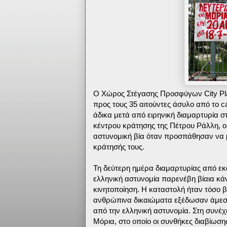
Ο Χώρος Στέγασης Προσφύγων City Plaz
προς τους 35 αιτούντες άσυλο από το 
άδικα μετά από ειρηνική διαμαρτυρία στ
κέντρου κράτησης της Πέτρου Ράλλη, ο
αστυνομική βία όταν προσπάθησαν να μ
κράτησής τους.
Τη δεύτερη ημέρα διαμαρτυρίας από εκα
ελληνική αστυνομία παρενέβη βίαια κά
κινητοποίηση. Η καταστολή ήταν τόσο βί
ανθρώπινα δικαιώματα εξέδωσαν άμεσα
από την ελληνική αστυνομία. Στη συνέχ
Μόρια, στο οποίο οι συνθήκες διαβίωσης