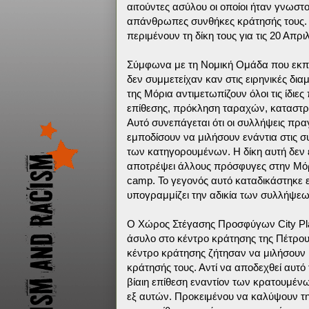
αιτούντες ασύλου οι οποίοι ήταν γνωστο
απάνθρωπες συνθήκες κράτησής τους. Έ
περιμένουν τη δίκη τους για τις 20 Απρι
Σύμφωνα με τη Νομική Ομάδα που εκπρ
δεν συμμετείχαν καν στις ειρηνικές δι
της Μόρια αντιμετωπίζουν όλοι τις ίδι
επίθεσης, πρόκληση ταραχών, καταστροφ
Αυτό συνεπάγεται ότι οι συλλήψεις πρ
εμποδίσουν να μιλήσουν ενάντια στις σ
των κατηγορουμένων. Η δίκη αυτή δεν ε
αποτρέψει άλλους πρόσφυγες στην Μόρι
camp. Το γεγονός αυτό καταδικάστηκε 
υπογραμμίζει την αδικία των συλλήψεων
Ο Χώρος Στέγασης Προσφύγων City Pla
άσυλο στο κέντρο κράτησης της Πέτρου
κέντρο κράτησης ζήτησαν να μιλήσουν 
κράτησής τους. Αντί να αποδεχθεί αυτό
βίαιη επίθεση εναντίον των κρατουμέν
εξ αυτών. Προκειμένου να καλύψουν την