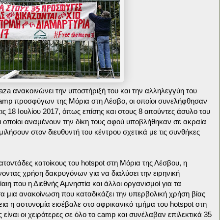
a ανακοινώνει την υποστήριξή του και την αλληλεγγύη του
camp προσφύγων της Μόρια στη Λέσβο, οι οποίοι συνελήφθησαν
ις 18 Ιουλίου 2017, όπως επίσης και στους 8 αιτούντες άσυλο του
ι οποίοι αναμένουν την δίκη τους αφού υποβλήθηκαν σε ακραία
ιλήσουν στον διευθυντή του κέντρου σχετικά με τις συνθήκες
τοντάδες κατοίκους του hotspot στη Μόρια της Λέσβου, η
νοντας χρήση δακρυγόνων για να διαλύσει την ειρηνική
αιη που η Διεθνής Αμνηστία και άλλοι οργανισμοί για τα
 μια ανακοίνωση που καταδικάζει την υπερβολική χρήση βίας
εια η αστυνομία εισέβαλε στο αφρικανικό τμήμα του hotspot στη
 είναι οι χειρότερες σε όλο το camp και συνέλαβαν επιλεκτικά 35