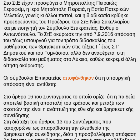
Στο ΣτΕ είχαν προσφύγει ο Μητροπολίτης Πειραιώς
Σεραφείμ, η Ιερά Μητρόπολη Πειραιά, η Εστία Πατερικών
Μελετών, γονείς κι άλλοι πιστοί, και η διαδικασία κρίθηκε
προεδρεύοντος του Προέδρου του ΣτΕ Νίκο Σακελλαρίου
και με εισηγητή τον Σύμβουλο Επικρατείας, Ευθύμιο
Αντωνόπουλο. Το ΣτΕ ακύρωσε την από 7.9.2016 απόφαση
του τέως υπουργού για τον τρόπο διδασκαλίας του
μαθήματος των Θρησκευτικών στις τάξεις Γ΄ έως ΣΤ'
Δημοτικού και του Γυμνάσιου, αλλά δεν αναφέρεται στη
διδασκαλία του μαθήματος στο Λύκειο, καθώς εκκρεμεί άλλη
αίτηση ακύρωσης.
Οι σύμβουλοι Επικρατείας
αποφάνθηκαν
ότι η υπουργική
απόφαση είναι αντίθετη:
Στο άρθρο 16 του Συντάγματος το οποίο ορίζει ότι η παιδεία
αποτελεί βασική αποστολή του κράτους και μεταξύ των
σκοπών της είναι η ανάπτυξη της εθνικής και θρησκευτικής
συνείδησης.
Στη διάταξη του άρθρου 13 του Συντάγματος που
κατοχυρώνει ως απαραβίαστη την ελευθερία της
θρησκευτικής συνείδησης, διότι η προσβαλλόμενη απόφαση