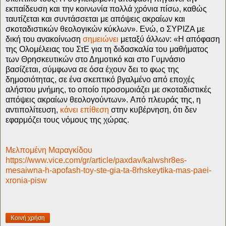
εκπαίδευση και την κοινωνία πολλά χρόνια πίσω, καθώς
ταυτίζεται και συντάσσεται με απόψεις ακραίων και
σκοταδιστικών θεολογικών κύκλων». Ενώ, ο ΣΥΡΙΖΑ με
δική του ανακοίνωση
σημειώνει
μεταξύ άλλων: «Η απόφαση
της Ολομέλειας του ΣτΕ για τη διδασκαλία του μαθήματος
των Θρησκευτικών στο Δημοτικό και στο Γυμνάσιο
βασίζεται, σύμφωνα σε όσα έχουν δει το φως της
δημοσιότητας, σε ένα σκεπτικό βγαλμένο από εποχές
αλήστου μνήμης, το οποίο προσομοιάζει με σκοταδιστικές
απόψεις ακραίων θεολογούντων». Aπό πλευράς της, η
αντιπολίτευση,
κάνει επίθεση
στην κυβέρνηση, ότι δεν
εφαρμόζει τους νόμους της χώρας.
Μελπομένη Μαραγκίδου
https://www.vice.com/gr/article/paxdav/kalwshr8es-
mesaiwna-h-apofash-toy-ste-gia-ta-8rhskeytika-mas-paei-
xronia-pisw
Κοινή χρήση