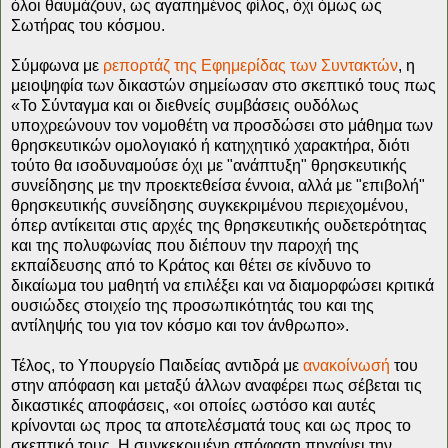
όλοι θαυμάζουν, ως αγαπημένος φίλος, όχι όμως ως
Σωτήρας του κόσμου.
Σύμφωνα με
ρεπορτάζ της Εφημερίδας των Συντακτών
, η
μειοψηφία των δικαστών σημείωσαν στο σκεπτικό τους πως
«Το Σύνταγμα και οι διεθνείς συμβάσεις ουδόλως
υποχρεώνουν τον νομοθέτη να προσδώσει στο μάθημα των
θρησκευτικών ομολογιακό ή κατηχητικό χαρακτήρα, διότι
τούτο θα ισοδυναμούσε όχι με "ανάπτυξη" θρησκευτικής
συνείδησης με την προεκτεθείσα έννοια, αλλά με "επιβολή"
θρησκευτικής συνείδησης συγκεκριμένου περιεχομένου,
όπερ αντίκειται στις αρχές της θρησκευτικής ουδετερότητας
και της πολυφωνίας που διέπουν την παροχή της
εκπαίδευσης από το Κράτος και θέτει σε κίνδυνο το
δικαίωμα του μαθητή να επιλέξει και να διαμορφώσει κριτικά
ουσιώδες στοιχείο της προσωπικότητάς του και της
αντίληψής του για τον κόσμο και τον άνθρωπο».
Τέλος, το Υπουργείο Παιδείας αντιδρά με
ανακοίνωσή
του
στην απόφαση και μεταξύ άλλων αναφέρει πως σέβεται τις
δικαστικές αποφάσεις, «οι οποίες ωστόσο και αυτές
κρίνονται ως προς τα αποτελέσματά τους και ως προς το
σκεπτικό τους. Η συγκεκριμένη απόφαση πηγαίνει την