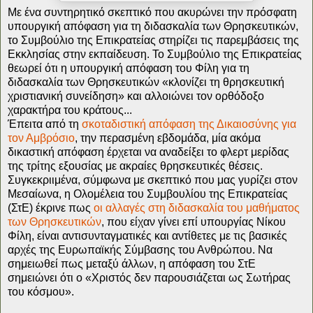
Με ένα συντηρητικό σκεπτικό που ακυρώνει την πρόσφατη
υπουργική απόφαση για τη διδασκαλία των Θρησκευτικών,
το Συμβούλιο της Επικρατείας στηρίζει τις παρεμβάσεις της
Εκκλησίας στην εκπαίδευση. Το Συμβούλιο της Επικρατείας
θεωρεί ότι η υπουργική απόφαση του Φίλη για τη
διδασκαλία των Θρησκευτικών «κλονίζει τη θρησκευτική
χριστιανική συνείδηση» και αλλοιώνει τον ορθόδοξο
χαρακτήρα του κράτους...
Έπειτα από τη
σκοταδιστική απόφαση της Δικαιοσύνης για
τον Αμβρόσιο
, την περασμένη εβδομάδα, μία ακόμα
δικαστική απόφαση έρχεται να αναδείξει το φλερτ μερίδας
της τρίτης εξουσίας με ακραίες θρησκευτικές θέσεις.
Συγκεκριιμένα, σύμφωνα με σκεπτικό που μας γυρίζει στον
Μεσαίωνα, η Ολομέλεια του Συμβουλίου της Επικρατείας
(ΣτΕ) έκρινε πως
οι αλλαγές στη διδασκαλία του μαθήματος
των Θρησκευτικών
, που είχαν γίνει επί υπουργίας Νίκου
Φίλη, είναι αντισυνταγματικές και αντίθετες με τις βασικές
αρχές της Ευρωπαϊκής Σύμβασης του Ανθρώπου. Να
σημειωθεί πως μεταξύ άλλων, η απόφαση του ΣτΕ
σημειώνει ότι ο «Χριστός δεν παρουσιάζεται ως Σωτήρας
του κόσμου».