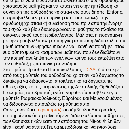
θα έπρεπε να απευθύνεται αποκλειστικά στους ορθόδοξους
χριστιανούς μαθητές και να κατατείνει στην εμπέδωση και
συνέχιση της ορθόδοξης χριστιανικής συνείδησης. Επίσης,
η προσβαλλόμενη υπουργική απόφαση κλονίζει την
ορθόδοξη χριστιανική συνείδηση που πριν από την έναρξη
του σχολικού βίου διαμορφώνουν οι μαθητές το πλαίσιο του
οικογενειακού τους περιβάλλοντος. Μάλιστα, η εισαγόμενη
με την προσβαλλόμενη υπουργική απόφαση διδασκαλία του
μαθήματος των Θρησκευτικών είναι ικανή να παρέμβει στον
ευαίσθητο ψυχικό κόσμο των μαθητών που δεν διαθέτουν
την κριτική αντίληψη των ενηλίκων και να τους εκτρέψει από
την ορθόδοξη χριστιανική συνείδηση.
Στο Πρώτο Πρόσθετο Πρωτόκολλο της
ΕΣΔΑ
, διότι στερεί
από τους μαθητές του ορθόδοξου χριστιανικού δόγματος το
δικαίωμα να διδάσκονται αποκλειστικά τα δόγματα, τις
ηθικές αξίες και τις παραδόσεις της Ανατολικής Ορθοδόξου
Εκκλησίας του Χριστού, ενώ η νομοθεσία προβλέπει για
μαθητές Ρωμαιοκαθολικούς, Εβραίους και Μουσουλμάνος
να διδάσκονται αυτοτελώς το μάθημα αυτό.
Όπως αναφέρει
το ρεπορτάζ
, οι σύμβουλοι Επικρατείας
επισημαίνουν ότι προβλεπόμενη διδασκαλία του μαθήματος
των Θρησκευτικών κατά την απόφαση του Νίκου Φίλη δεν
είναι ικανή να αναπτύξει, να εμπεδώσει και να ενισχύσει