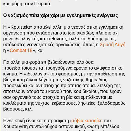
και ιμάμη στον Πειραιά.
Ο ναζισμός πάει χέρι χέρι με εγκληματικές ενέργειες
Η «Κρυπτεία» αποτελεί άλλη μια νεοναζιστική εγκληματική
οργάνωση που εντάσσεται στο ίδιο ακριβώς πλαίσιο όχι
μόνο ιδεολογικής κατεύθυνσης, αλλά και δράσης με τις
υπόλοιπες νεοναζιστικές οργανώσεις, όπως η
Χρυσή Αυγή
η «
Combat 18
», κα.
Για άλλη μια φορά επιβεβαιώνονται όλα όσα
προειδοποιούσε τα προηγούμενα χρόνια το αντιφασιστικό
κίνημα. Η «ιδεολογία» του φασισμού, με την αποθέωση της
βίας και τη δικαιολόγηση της ναζιστικής θηριωδίας,
προσελκύει και αντίστοιχης ποιότητας άτομα. Στελέχη της
αποτελούν άτομα του κοινού ποινικού δικαίου, που έχουν
σαν οργανικό τους στοιχείο τη βία και εμπλέκονται με
κυκλώματα της νύχτας, εκβιασμούς, ληστείες, ξυλοδαρμούς,
βιασμούς, κτλ.
Ενδεικτική είναι και η πρόσφατη
ισόβια καταδίκη
του
Χρυσαυγίτη συνταξιούχου αστυνομικού, Φώτη Μπέλλου,