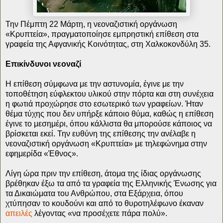
Την Πέμπτη 22 Μάρτη, η νεοναζιστική οργάνωση
«Κρυπτεία», πραγματοποίησε εμπρηστική επίθεση στα
γραφεία της Αφγανικής Κοινότητας, στη Χαλκοκονδύλη 35.
Επικίνδυνοι νεοναζί
Η επίθεση σύμφωνα με την αστυνομία, έγινε με την
τοποθέτηση εύφλεκτου υλικού στην πόρτα και στη συνέχεια
η φωτιά προχώρησε στο εσωτερικό των γραφείων. Ήταν
θέμα τύχης που δεν υπήρξε κάποιο θύμα, καθώς η επίθεση
έγινε το μεσημέρι, όπου κάλλιστα θα μπορούσε κάποιος να
βρίσκεται εκεί. Την ευθύνη της επίθεσης την ανέλαβε η
νεοναζιστική οργάνωση «Κρυπτεία» με τηλεφώνημα στην
εφημερίδα «Έθνος».
Λίγη ώρα πριν την επίθεση, άτομα της ίδιας οργάνωσης
βρέθηκαν έξω τα από τα γραφεία της Ελληνικής Ένωσης για
τα Δικαιώματα του Ανθρώπου, στα Εξάρχεια, όπου
χτύπησαν το κουδούνι και από το θυροτηλέφωνο έκαναν
απειλές
λέγοντας «να προσέχετε πάρα πολύ».