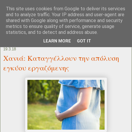
This site uses cookies from Google to deliver its services
and to analyze traffic. Your IP address and user-agent are
shared with Google along with performance and security
metrics to ensure quality of service, generate usage
statistics, and to detect and address abuse.
LEARN MORE
GOT IT
19.3.18
Χανιά: Καταγγέλλουν την απόλυση
εγκύου εργαζόμενης