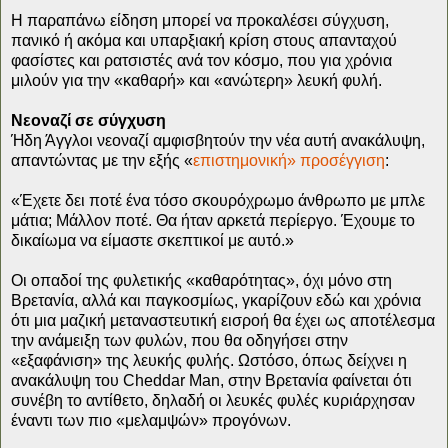
H παραπάνω είδηση μπορεί να προκαλέσει σύγχυση,
πανικό ή ακόμα και υπαρξιακή κρίση στους απανταχού
φασίστες και ρατσιστές ανά τον κόσμο, που για χρόνια
μιλούν για την «καθαρή» και «ανώτερη» λευκή φυλή.
Νεοναζί σε σύγχυση
Ήδη Άγγλοι νεοναζί αμφισβητούν την νέα αυτή ανακάλυψη,
απαντώντας με την εξής «
επιστημονική» προσέγγιση
:
«Έχετε δει ποτέ ένα τόσο σκουρόχρωμο άνθρωπο με μπλε
μάτια; Μάλλον ποτέ. Θα ήταν αρκετά περίεργο. Έχουμε το
δικαίωμα να είμαστε σκεπτικοί με αυτό.»
Οι οπαδοί της φυλετικής «καθαρότητας», όχι μόνο στη
Βρετανία, αλλά και παγκοσμίως, γκαρίζουν εδώ και χρόνια
ότι μια μαζική μεταναστευτική εισροή θα έχει ως αποτέλεσμα
την ανάμειξη των φυλών, που θα οδηγήσει στην
«εξαφάνιση» της λευκής φυλής. Ωστόσο, όπως δείχνει η
ανακάλυψη του Cheddar Man, στην Βρετανία φαίνεται ότι
συνέβη το αντίθετο, δηλαδή οι λευκές φυλές κυριάρχησαν
έναντι των πιο «μελαμψών» προγόνων.