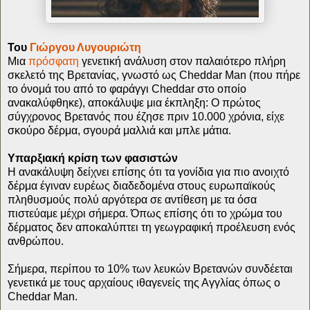
Του
Γιώργου Λυγουριώτη
Μια
πρόσφατη
γενετική ανάλυση στον παλαιότερο πλήρη
σκελετό της Βρετανίας, γνωστό ως Cheddar Man (που πήρε
το όνομά του από το φαράγγι Cheddar στο οποίο
ανακαλύφθηκε), αποκάλυψε μια έκπληξη: Ο πρώτος
σύγχρονος Βρετανός που έζησε πριν 10.000 χρόνια, είχε
σκούρο δέρμα, σγουρά μαλλιά και μπλε μάτια.
Υπαρξιακή κρίση των φασιστών
Η ανακάλυψη δείχνει επίσης ότι τα γονίδια για πιο ανοιχτό
δέρμα έγιναν ευρέως διαδεδομένα στους ευρωπαϊκούς
πληθυσμούς πολύ αργότερα σε αντίθεση με τα όσα
πιστεύαμε μέχρι σήμερα. Όπως επίσης ότι το χρώμα του
δέρματος δεν αποκαλύπτει τη γεωγραφική προέλευση ενός
ανθρώπου.
Σήμερα, περίπου το 10% των λευκών Βρετανών συνδέεται
γενετικά με τους αρχαίους ιθαγενείς της Αγγλίας όπως ο
Cheddar Man.