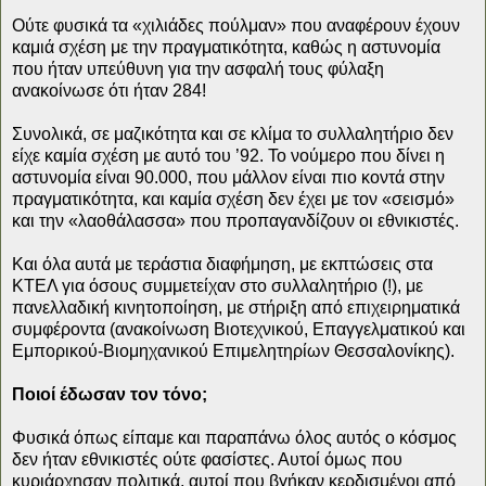
Ούτε φυσικά τα «χιλιάδες πούλμαν» που αναφέρουν έχουν
καμιά σχέση με την πραγματικότητα, καθώς η αστυνομία
που ήταν υπεύθυνη για την ασφαλή τους φύλαξη
ανακοίνωσε ότι ήταν 284!
Συνολικά, σε μαζικότητα και σε κλίμα το συλλαλητήριο δεν
είχε καμία σχέση με αυτό του ’92. Το νούμερο που δίνει η
αστυνομία είναι 90.000, που μάλλον είναι πιο κοντά στην
πραγματικότητα, και καμία σχέση δεν έχει με τον «σεισμό»
και την «λαοθάλασσα» που προπαγανδίζουν οι εθνικιστές.
Και όλα αυτά με τεράστια διαφήμηση, με εκπτώσεις στα
ΚΤΕΛ για όσους συμμετείχαν στο συλλαλητήριο (!), με
πανελλαδική κινητοποίηση, με στήριξη από επιχειρηματικά
συμφέροντα (ανακοίνωση Βιοτεχνικού, Επαγγελματικού και
Εμπορικού-Βιομηχανικού Επιμελητηρίων Θεσσαλονίκης).
Ποιοί έδωσαν τον τόνο;
Φυσικά όπως είπαμε και παραπάνω όλος αυτός ο κόσμος
δεν ήταν εθνικιστές ούτε φασίστες. Αυτοί όμως που
κυριάρχησαν πολιτικά, αυτοί που βγήκαν κερδισμένοι από