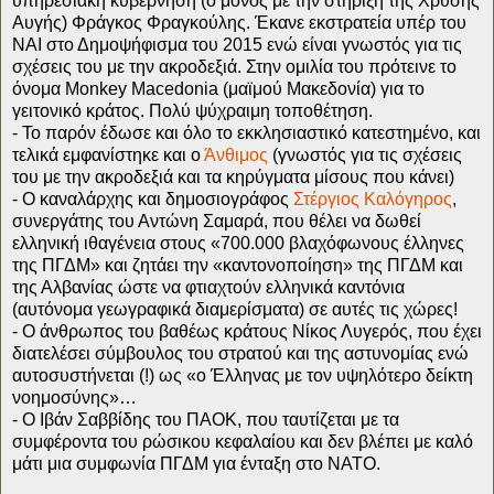
υπηρεσιακή κυβέρνηση (ο μόνος με την στήριξη της Χρυσής
Αυγής) Φράγκος Φραγκούλης. Έκανε εκστρατεία υπέρ του
ΝΑΙ στο Δημοψήφισμα του 2015 ενώ είναι γνωστός για τις
σχέσεις του με την ακροδεξιά. Στην ομιλία του πρότεινε το
όνομα Monkey Macedonia (μαϊμού Μακεδονία) για το
γειτονικό κράτος. Πολύ ψύχραιμη τοποθέτηση.
- Το παρόν έδωσε και όλο το εκκλησιαστικό κατεστημένο, και
τελικά εμφανίστηκε και ο
Άνθιμος
(γνωστός για τις σχέσεις
του με την ακροδεξιά και τα κηρύγματα μίσους που κάνει)
- Ο καναλάρχης και δημοσιογράφος
Στέργιος Καλόγηρος
,
συνεργάτης του Αντώνη Σαμαρά, που θέλει να δωθεί
ελληνική ιθαγένεια στους «700.000 βλαχόφωνους έλληνες
της ΠΓΔΜ» και ζητάει την «καντονοποίηση» της ΠΓΔΜ και
της Αλβανίας ώστε να φτιαχτούν ελληνικά καντόνια
(αυτόνομα γεωγραφικά διαμερίσματα) σε αυτές τις χώρες!
- Ο άνθρωπος του βαθέως κράτους Νίκος Λυγερός, που έχει
διατελέσει σύμβουλος του στρατού και της αστυνομίας ενώ
αυτοσυστήνεται (!) ως «ο Έλληνας με τον υψηλότερο δείκτη
νοημοσύνης»…
- Ο Ιβάν Σαββίδης του ΠΑΟΚ, που ταυτίζεται με τα
συμφέροντα του ρώσικου κεφαλαίου και δεν βλέπει με καλό
μάτι μια συμφωνία ΠΓΔΜ για ένταξη στο ΝΑΤΟ.