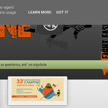
ser-agent
rate usage
LEARN MORE
GOT IT
 οι φασίστες απ' τα σχολεία