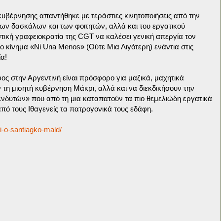
 κυβέρνησης απαντήθηκε με τεράστιες κινητοποιήσεις από την
των δασκάλων και των φοιτητών, αλλά και του εργατικού
τική γραφειοκρατία της CGT να καλέσει γενική απεργία τον
ο κίνημα «Ni Una Menos» (Ούτε Μια Λιγότερη) ενάντια στις
ία!
ος στην Αργεντινή είναι πρόσφορο για μαζικά, μαχητικά
τη μισητή κυβέρνηση Μάκρι, αλλά και να διεκδικήσουν την
δυτών» που από τη μια καταπατούν τα πιο θεμελιώδη εργατικά
πό τους Ιθαγενείς τα πατρογονικά τους εδάφη.
ai-o-santiagko-mald/