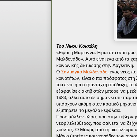
Του Νίκου Κοκκάλη
«Είμαι η Μαριαννα. Είμαι στο σπίτι μου
Μαλδονάδο». Αυτό είναι ένα από τα χα
κοινωνικής δικτύωσης στην Αργεντινή.
Ο
Σαντιάγκο Μαλδονάδο
, ένας νέος π
κοινοτήτων, είναι ο πιο πρόσφατος στη
του είναι η πιο τρανταχτή απόδειξη, του
εξαφανίσεις ακτιβιστών μπορεί να μειώ
1983, αλλά αυτό δε σημαίνει ότι σταμάτ
υπάρχουν ακόμη στον κρατικό μηχανισ
εξυπηρετεί το μεγάλο κεφάλαιο.
Πόσο μάλλον τώρα, που στην κυβέρνησ
νεοφιλελεύθερος, που φαίνεται να δείχ
χούντας. Ο Μάκρι, από τη μια πλευρά α
Μάγιο (μητέρες και γιαγιάδες των αγνοο