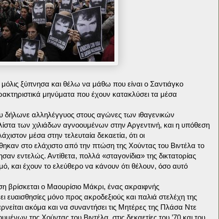
, μόλις ξύπνησα και θέλω να μάθω που είναι ο Σαντιάγκο
ρακτηριστικά μηνύματα που έχουν κατακλύσει τα μέσα
ου δήλωνε αλληλέγγυος στους αγώνες των ιθαγενικών
 λίστα των χιλιάδων αγνοουμένων στην Αργεντινή, και η υπόθεση
λάχιστον μέσα στην τελευταία δεκαετία, ότι οι
θηκαν στο ελάχιστο από την πτώση της Χούντας του Βιντέλα το
ησαν εντελώς. Αντίθετα, πολλά «σταγονίδια» της δικτατορίας
μό
, και έχουν το ελεύθερο να κάνουν ότι θέλουν, όσο αυτό
η βρίσκεται ο Μαουρίσιο Μάκρι, ένας ακραιφνής
νει ευαισθησίες μόνο προς ακροδεξιούς και παλιά στελέχη της
ρνείται ακόμα και να συναντήσει τις Μητέρες της Πλάσα Ντε
υμένων της Χούντας του Βιντέλα, στις δεκαετίες του ’70 και του