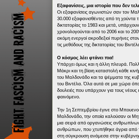
Εξαφανίσεις, μια ιστορία που δεν τε
Οι εξαφανίσεις αγωνιστών σαν τον Μαλ
30.000 εξαφανισθέντες από τη χούντα τ
δικτατορίας το 1983 και μετά, υπάρχου
χρονολογούνται από το 2006 και το 200
ακόμη ενεργοί ακροδεξιοί πυρήνες στον
τις μεθόδους της δικτατορίας του Βιντέλ
Ο κόσμος λέει φτάνει πια!
Υπάρχει όμως και η άλλη πλευρά. Πολλο
Μάκρι και τη βίαιη καταστολή κάθε κινή
του Μαλδονάδο και τα ψέμματα της κυβ
του Βιντέλα. Όλα αυτά σε μια χώρα όπο
δουλειές που υπάρχουν για τους νέους ε
φαινόμενο.
Την 1η Σεπτεμβρίου έγινε στο Μπουενο
Μαλδονάδο, την οποία καλούσαν οι Μητ
μια σειρά από οργανώσεις ανθρωπίνων
ανθρώπων, που χτυπήθηκε άγρια από τ
στη σύγκρουση ανάμεσα στην κυβέρνησ