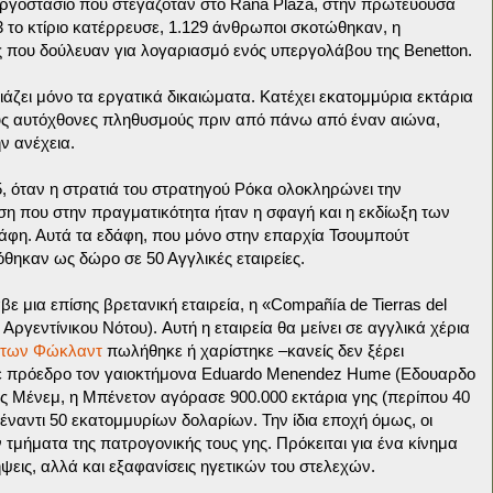
εργοστάσιο που στεγαζόταν στο Rana Plaza, στην πρωτευουσα
 το κτίριο κατέρρευσε, 1.129 άνθρωποι σκοτώθηκαν, η
 που δούλευαν για λογαριασμό ενός υπεργολάβου της Benetton.
άζει μόνο τα εργατικά δικαιώματα. Κατέχει εκατομμύρια εκτάρια
ους αυτόχθονες πληθυσμούς πριν από πάνω από έναν αιώνα,
ν ανέχεια.
5, όταν η στρατιά του στρατηγού Ρόκα ολοκληρώνει την
η που στην πραγματικότητα ήταν η σφαγή και η εκδίωξη των
άφη. Αυτά τα εδάφη, που μόνο στην επαρχία Τσουμπούτ
όθηκαν ως δώρο σε 50 Αγγλικές εταιρείες.
βε μια επίσης βρετανική εταιρεία, η «Compañía de Tierras del
 Αργεντίνικου Νότου). Αυτή η εταιρεία θα μείνει σε αγγλικά χέρια
 των Φώκλαντ
πωλήθηκε ή χαρίστηκε –κανείς δεν ξέρει
με πρόεδρο τον γαιοκτήμονα Eduardo Menendez Hume (Εδουαρδο
ας Μένεμ, η Μπένετον αγόρασε 900.000 εκτάρια γης (περίπου 40
έναντι 50 εκατομμυρίων δολαρίων. Την ίδια εποχή όμως, οι
τμήματα της πατρογονικής τους γης. Πρόκειται για ένα κίνημα
εις, αλλά και εξαφανίσεις ηγετικών του στελεχών.