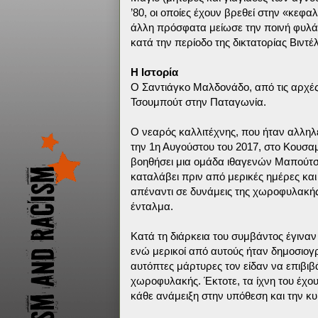
’80, οι οποίες έχουν βρεθεί στην «κε
άλλη πρόσφατα μείωσε την ποινή φυλά
κατά την περίοδο της δικτατορίας Βιντέ
Η Ιστορία
Ο Σαντιάγκο Μαλδονάδο, από τις αρχές
Τσουμπούτ στην Παταγωνία.
Ο νεαρός καλλιτέχνης, που ήταν αλληλ
την 1η Αυγούστου του 2017, στο Κουσαμέ
βοηθήσει μια ομάδα ιθαγενών Μαπούτσε
καταλάβει πριν από μερικές ημέρες και 
απέναντι σε δυνάμεις της χωροφυλακής
ένταλμα.
Κατά τη διάρκεια του συμβάντος έγινα
ενώ μερικοί από αυτούς ήταν δημοσιογρ
αυτόπτες μάρτυρες τον είδαν να επιβιβ
χωροφυλακής. Έκτοτε, τα ίχνη του έχου
κάθε ανάμειξη στην υπόθεση και την κ