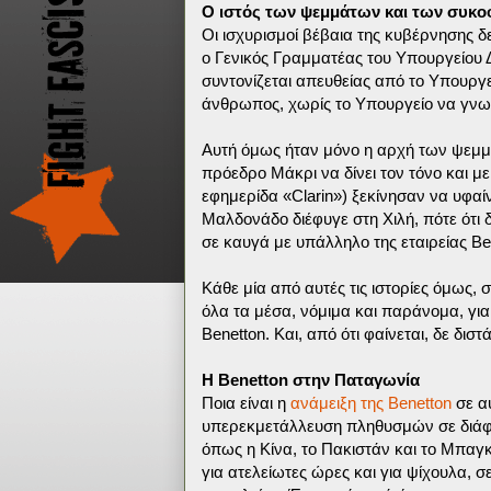
Ο ιστός των ψεμμάτων και των συκο
Οι ισχυρισμοί βέβαια της κυβέρνησης δε
ο Γενικός Γραμματέας του Υπουργείου Δ
συντονίζεται απευθείας από το Υπουργεί
άνθρωπος, χωρίς το Υπουργείο να γνωρ
Αυτή όμως ήταν μόνο η αρχή των ψεμμά
πρόεδρο Μάκρι να δίνει τον τόνο και με
εφημερίδα «Clarin») ξεκίνησαν να υφαί
Μαλδονάδο διέφυγε στη Χιλή, πότε ότι
σε καυγά με υπάλληλο της εταιρείας Be
Κάθε μία από αυτές τις ιστορίες όμως,
όλα τα μέσα, νόμιμα και παράνομα, γι
Benetton. Και, από ότι φαίνεται, δε δισ
H Benetton στην Παταγωνία
Ποια είναι η
ανάμειξη της Benetton
σε αυ
υπερεκμετάλλευση πληθυσμών σε διάφο
όπως η Κίνα, το Πακιστάν και το Μπαγ
για ατελείωτες ώρες και για ψίχουλα, σ