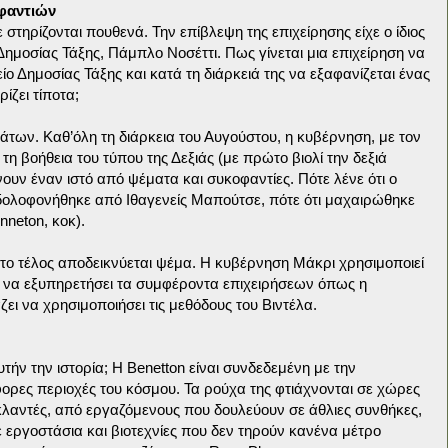
φαντιών
 στηρίζονται πουθενά. Την επίβλεψη της επιχείρησης είχε ο ίδιος
ημοσίας Τάξης, Πάμπλο Νοσέττι. Πως γίνεται μια επιχείρηση να
ο Δημοσίας Τάξης και κατά τη διάρκειά της να εξαφανίζεται ένας
ίζει τίποτα;
των. Καθ’όλη τη διάρκεια του Αυγούστου, η κυβέρνηση, με τον
 τη βοήθεια του τύπου της Δεξιάς (με πρώτο βιολί την δεξιά
νουν έναν ιστό από ψέματα και συκοφαντίες. Πότε λένε ότι ο
 δολοφονήθηκε από Ιθαγενείς Μαπούτσε, πότε ότι μαχαιρώθηκε
nneton, κοκ).
 στο τέλος αποδεικνύεται ψέμα. Η κυβέρνηση Μάκρι χρησιμοποιεί
α να εξυπηρετήσει τα συμφέροντα επιχειρήσεων όπως η
τάζει να χρησιμοποιήσει τις μεθόδους του Βιντέλα.
τήν την ιστορία; Η Benetton είναι συνδεδεμένη με την
ρες περιοχές του κόσμου. Τα ρούχα της φτιάχνονται σε χώρες
κλαντές, από εργαζόμενους που δουλεύουν σε άθλιες συνθήκες,
ε εργοστάσια και βιοτεχνίες που δεν τηρούν κανένα μέτρο