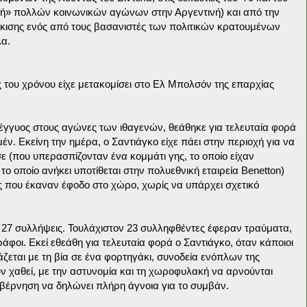
φαλή» πολλών κοινωνικών αγώνων στην Αργεντινή) και από την
κισης ενός από τους βασανιστές των πολιτικών κρατουμένων
λα.
 του χρόνου είχε μετακομίσει στο Ελ Μπολσόν της επαρχίας
έγγυος στους αγώνες των ιθαγενών, θεάθηκε για τελευταία φορά
ν. Εκείνη την ημέρα, ο Σαντιάγκο είχε πάει στην περιοχή για να
 (που υπερασπίζονταν ένα κομμάτι γης, το οποίο είχαν
το οποίο ανήκει υποτίθεται στην πολυεθνική εταιρεία Benetton)
 που έκαναν έφοδο στο χώρο, χωρίς να υπάρχει σχετικό
ν 27 συλλήψεις. Τουλάχιστον 23 συλληφθέντες έφεραν τραύματα,
άφοι. Εκεί εθεάθη για τελευταία φορά ο Σαντιάγκο, όταν κάποιοι
άζεται με τη βία σε ένα φορτηγάκι, συνοδεία ενόπλων της
ν χαθεί, με την αστυνομία και τη χωροφυλακή να αρνούνται
υβέρνηση να δηλώνει πλήρη άγνοια για το συμβάν.