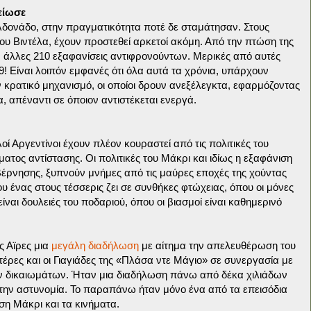
λείωσε
δονάδο, στην πραγματικότητα ποτέ δε σταμάτησαν. Στους
ου Βιντέλα, έχουν προστεθεί αρκετοί ακόμη. Από την πτώση της
ν άλλες 210 εξαφανίσεις αντιφρονούντων. Μερικές από αυτές
9! Είναι λοιπόν εμφανές ότι όλα αυτά τα χρόνια, υπάρχουν
 κρατικό μηχανισμό, οι οποίοι δρουν ανεξέλεγκτα, εφαρμόζοντας
α, απέναντι σε όποιον αντιστέκεται ενεργά.
ί Αργεντίνοι έχουν πλέον κουραστεί από τις πολιτικές του
ματος αντίστασης. Οι πολιτικές του Μάκρι και ιδίως η εξαφάνιση
έρνησης, ξυπνούν μνήμες από τις μαύρες εποχές της χούντας
υ ένας στους τέσσερις ζει σε συνθήκες φτώχειας, όπου οι μόνες
ίναι δουλειές του ποδαριού, όπου οι βιασμοί είναι καθημερινό
ς Αϊρες μια
μεγάλη διαδήλωση
με αίτημα την απελευθέρωση του
έρες και οι Γιαγιάδες της «Πλάσα ντε Μάγιο» σε συνεργασία με
 δικαιωμάτων. Ήταν μια διαδήλωση πάνω από δέκα χιλιάδων
ην αστυνομία. Το παραπάνω ήταν μόνο ένα από τα επεισόδια
η Μάκρι και τα κινήματα.