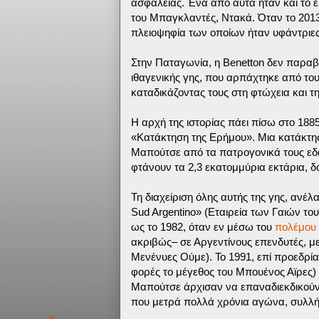
ασφαλείας. Ένα από αυτά ήταν και το 
του Μπαγκλαντές, Ντακά. Όταν το 2013
πλειοψηφία των οποίων ήταν υφάντριες
Στην Παταγωνία, η Benetton δεν παραβι
ιθαγενικής γης, που αρπάχτηκε από τ
καταδικάζοντας τους στη φτώχεια και τη
Η αρχή της ιστορίας πάει πίσω στο 188
«Κατάκτηση της Ερήμου». Μια κατάκτησ
Μαπούτσε από τα πατρογονικά τους εδ
φτάνουν τα 2,3 εκατομμύρια εκτάρια, δ
Τη διαχείριση όλης αυτής της γης, ανέλα
Sud Argentino» (Εταιρεία των Γαιών του
ως το 1982, όταν εν μέσω του
πολέμου
ακριβώς– σε Αργεντίνους επενδυτές, 
Μενένυες Ούμε). Το 1991, επί προεδρί
φορές το μέγεθος του Μπουένος Αϊρες) 
Μαπούτσε άρχισαν να επαναδιεκδικούν 
που μετρά πολλά χρόνια αγώνα, συλλήψ