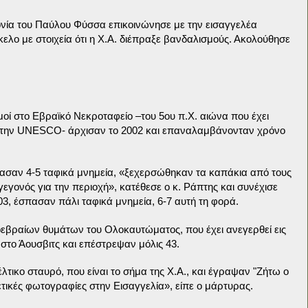
ονία του Παύλου Φύσσα επικοινώνησε με την εισαγγελέα
ελο με στοιχεία ότι η Χ.Α. διέπραξε βανδαλισμούς. Ακολούθησε
οί στο Εβραϊκό Νεκροταφείο –του 5ου π.Χ. αιώνα που έχει
ό την UNESCO- άρχισαν το 2002 και επαναλαμβάνονταν χρόνο
ασαν 4-5 ταφικά μνημεία, «ξεχερσώθηκαν τα καπάκια από τους
γονός για την περιοχή», κατέθεσε ο κ. Ράπτης και συνέχισε
03, έσπασαν πάλι ταφικά μνημεία, 6-7 αυτή τη φορά.
οεβραίων θυμάτων του Ολοκαυτώματος, που έχει ανεγερθεί εις
το Άουσβιτς και επέστρεψαν μόλις 43.
τικο σταυρό, που είναι το σήμα της Χ.Α., και έγραψαν "Zήτω ο
τικές φωτογραφίες στην Εισαγγελία», είπε ο μάρτυρας.