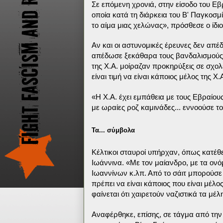
Σε επόμενη χρονιά, στην είσοδο του Ε
οποία κατά τη διάρκεια του Β' Παγκοσμ
το αίμα μιας χελώνας», πρόσθεσε ο ίδιο
Αν και οι αστυνομικές έρευνες δεν α
απέδωσε ξεκάθαρα τους βανδαλισμούς σ
της Χ.Α. μοίραζαν προκηρύξεις σε σχολ
είναι τιμή να είναι κάποιος μέλος της Χ.
«Η Χ.Α. έχει εμπάθεια με τους Εβραίους
με ωραίες ροζ καμινάδες... εννοούσε το
Τα... σύμβολα
Κέλτικοι σταυροί υπήρχαν, όπως κατέθε
Ιωάννινα. «Με τον μαίανδρο, με τα ον
Ιωαννίνων κ.λπ. Από το σάιτ μπορούσε
πρέπει να είναι κάποιος που είναι μέλ
φαίνεται ότι χαιρετούν ναζιστικά τα μέ
Αναφέρθηκε, επίσης, σε τάγμα από την