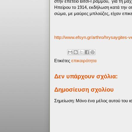
στην επέτειο Βίτσι-Γράμμου, για τη μάχ
Ηπείρου το 1914, εκδήλωση κατά την ο
σώμα, με μαύρες μπλούζες, είχαν επικ
http://www.efsyn.gr/arthro/hrysaygites-v
Ετικέτες
επικαιρότητα
Δεν υπάρχουν σχόλια:
Δημοσίευση σχολίου
Σημείωση: Μόνο ένα μέλος αυτού του ισ