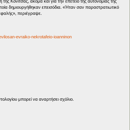
η της Κόνιτσας, ακόμα και για την επέτειο της αυτονομίας της
ποία δημιουργήθηκαν επεισόδια. «Ήταν σαν παραστρατιωτικό
εφαλής», περιέγραψε.
evilosan-evraiko-nekrotafeio-ioanninon
τολογίου μπορεί να αναρτήσει σχόλιο.