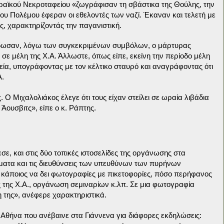
βραϊκού Νεκροταφείου «ζωγράφισαν τη σβάστικα της Θούλης, την
ίου Πολέμου έφεραν οι εθελοντές των ναζί. Έκαναν και τελετή με
ς, χαρακτηρίζοντάς την παγανιστική.
πέδωσαν, λόγω των συγκεκριμένων συμβόλων, ο μάρτυρας
ε μέλη της Χ.Α. Άλλωστε, όπως είπε, εκείνη την περίοδο μέλη
εία, υπογράφοντας με τον κέλτικο σταυρό και αναγράφοντας ότι
Α.
. Ο Μιχαλολιάκος έλεγε ότι τους είχαν στείλει σε ωραία λιβάδια
 Άουσβιτς», είπε ο κ. Ράπτης.
σε, και στις δύο τοπικές ιστοσελίδες της οργάνωσης στα
όματα και τις διευθύνσεις των υπευθύνων των πυρήνων
 κάποιος να δει φωτογραφίες με πικετοφορίες, πόσο περήφανος
ος της Χ.Α., οργάνωση σεμιναρίων κ.λπ. Σε μια φωτογραφία
λη της», ανέφερε χαρακτηριστικά.
 Αθήνα που ανέβαινε στα Γιάννενα για διάφορες εκδηλώσεις: