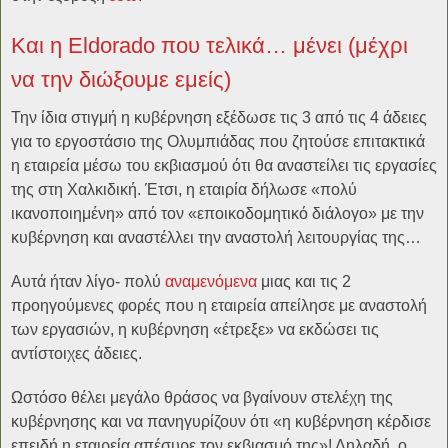
Και η Eldorado που τελικά… μένει (μέχρι
να την διώξουμε εμείς)
Την ίδια στιγμή η κυβέρνηση εξέδωσε τις 3 από τις 4 άδειες
για το εργοστάσιο της Ολυμπιάδας που ζητούσε επιτακτικά
η εταιρεία μέσω του εκβιασμού ότι θα αναστείλει τις εργασίες
της στη Χαλκιδική. Έτσι, η εταιρία δήλωσε «πολύ
ικανοποιημένη» από τον «εποικοδομητικό διάλογο» με την
κυβέρνηση και αναστέλλει την αναστολή λειτουργίας της…
Αυτά ήταν λίγο- πολύ
αναμενόμενα
μιας και τις 2
προηγούμενες φορές που η εταιρεία απείλησε με αναστολή
των εργασιών, η κυβέρνηση «έτρεξε» να εκδώσει τις
αντίστοιχες άδειες.
Ωστόσο θέλει μεγάλο θράσος να βγαίνουν στελέχη της
κυβέρνησης και να πανηγυρίζουν ότι «η κυβέρνηση κέρδισε
επειδή η εταιρεία απέσυρε τον εκβιασμό της»! Δηλαδή, ο