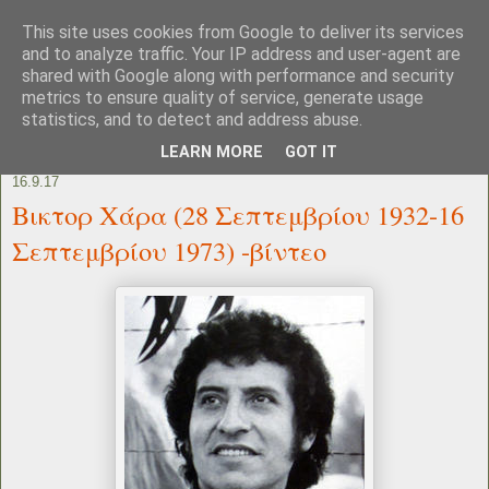
This site uses cookies from Google to deliver its services
and to analyze traffic. Your IP address and user-agent are
shared with Google along with performance and security
metrics to ensure quality of service, generate usage
statistics, and to detect and address abuse.
LEARN MORE
GOT IT
16.9.17
Βικτορ Χάρα (28 Σεπτεμβρίου 1932-16
Σεπτεμβρίου 1973) -βίντεο