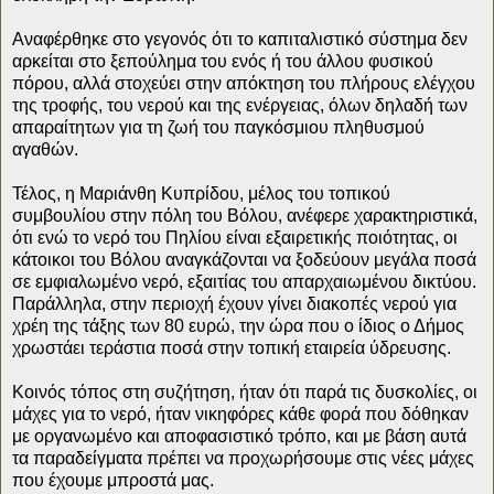
Αναφέρθηκε στο γεγονός ότι το καπιταλιστικό σύστημα δεν
αρκείται στο ξεπούλημα του ενός ή του άλλου φυσικού
πόρου, αλλά στοχεύει στην απόκτηση του πλήρους ελέγχου
της τροφής, του νερού και της ενέργειας, όλων δηλαδή των
απαραίτητων για τη ζωή του παγκόσμιου πληθυσμού
αγαθών.
Τέλος, η Μαριάνθη Κυπρίδου, μέλος του τοπικού
συμβουλίου στην πόλη του Βόλου, ανέφερε χαρακτηριστικά,
ότι ενώ το νερό του Πηλίου είναι εξαιρετικής ποιότητας, οι
κάτοικοι του Βόλου αναγκάζονται να ξοδεύουν μεγάλα ποσά
σε εμφιαλωμένο νερό, εξαιτίας του απαρχαιωμένου δικτύου.
Παράλληλα, στην περιοχή έχουν γίνει διακοπές νερού για
χρέη της τάξης των 80 ευρώ, την ώρα που ο ίδιος ο Δήμος
χρωστάει τεράστια ποσά στην τοπική εταιρεία ύδρευσης.
Κοινός τόπος στη συζήτηση, ήταν ότι παρά τις δυσκολίες, οι
μάχες για το νερό, ήταν νικηφόρες κάθε φορά που δόθηκαν
με οργανωμένο και αποφασιστικό τρόπο, και με βάση αυτά
τα παραδείγματα πρέπει να προχωρήσουμε στις νέες μάχες
που έχουμε μπροστά μας.