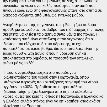
την εβδομάδα. Όσο για τις μεγάλες πόλεις, στις πλούσιες
συνοικίες, το νερό είναι καλής ποιότητας, σαν αυτό που
πίνουμε εδώ, ενώ στις φτωχογειτονιές φτάνει στα σπίτια σε
διάφορα χρώματα, από μπεζ ως εντελώς μαύρο.
Αναφέρθηκε επίσης το γεγονός ότι η Ρώμη έχει σοβαρό
πρόβλημα λειψυδρίας, σε βαθμό που η δήμαρχος της πόλης
σκέφτεται να κλείσει τα διάσημα σιντριβάνια της πόλης. Η
κατάσταση αυτή είναι αποτέλεσμα του γεγονότος ότι ο
ιδιώτης που ελέγχει το δίκτυο ύδρευσης, το έχει
παραμελήσει σε τέτοιο βαθμό, ώστε οι απώλειες είναι της
τάξης του50%. Στη Δανία, όπου η ύδρευση ανήκει
αποκλειστικά στο δημόσιο, το ποσοστό των απωλειών
φτάνει μόλις το 6%.
Η Εύα, αναφέρθηκε αρχικά στο παράδειγμα
ιδιωτικοποίησης του νερού στην Πορτογαλία, όπου
υπάρχουν περιοχές που οι αυξήσεις στην τιμή του νερού
αγγίζουν το 400%. Πρόσθεσε ότι η προσπάθεια
ιδιωτικοποίησης έχει ξεκινήσει από τις πιο «εύκολες»
χώρες, αυτές της κρίσης, όπως η Πορτογαλία, η Ιρλανδία και
η Ελλάδα, αλλά ο στόχος είναι να επικρατήσει σταδιακά σε
ολόκληρη την Ευρώπη.