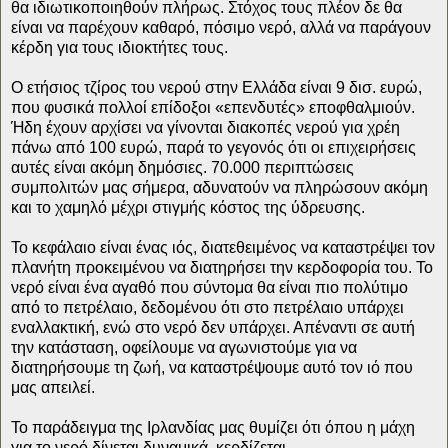
θα ιδιωτικοποιηθούν πλήρως. Στόχος τους πλέον δε θα
είναι να παρέχουν καθαρό, πόσιμο νερό, αλλά να παράγουν
κέρδη για τους ιδιοκτήτες τους.
Ο ετήσιος τζίρος του νερού στην Ελλάδα είναι 9 δισ. ευρώ,
που φυσικά πολλοί επίδοξοι «επενδυτές» εποφθαλμιούν.
Ήδη έχουν αρχίσει να γίνονται διακοπές νερού για χρέη
πάνω από 100 ευρώ, παρά το γεγονός ότι οι επιχειρήσεις
αυτές είναι ακόμη δημόσιες. 70.000 περιπτώσεις
συμπολιτών μας σήμερα, αδυνατούν να πληρώσουν ακόμη
και το χαμηλό μέχρι στιγμής κόστος της ύδρευσης.
Το κεφάλαιο είναι ένας ιός, διατεθειμένος να καταστρέψει τον
πλανήτη προκειμένου να διατηρήσει την κερδοφορία του. Το
νερό είναι ένα αγαθό που σύντομα θα είναι πιο πολύτιμο
από το πετρέλαιο, δεδομένου ότι στο πετρέλαιο υπάρχει
εναλλακτική, ενώ στο νερό δεν υπάρχει. Απέναντι σε αυτή
την κατάσταση, οφείλουμε να αγωνιστούμε για να
διατηρήσουμε τη ζωή, να καταστρέψουμε αυτό τον ιό που
μας απειλεί.
Το παράδειγμα της Ιρλανδίας μας θυμίζει ότι όπου η μάχη
για το νερό δίνεται δυναμικά, κερδίζεται.