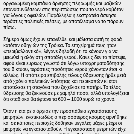
οργανωμένη καμπάνια άρνησης πληρωμής και μαζικών
επανασυνδέσεων στις περιπτώσεις που το νερό κοβόταν
για λόγους οφειλών. Παράλληλα η εκστρατεία άσκησε
τεράστιες πολιτικές πιέσεις, με αποτέλεσμα να το πάρουν
πίσω.
Σήμερα όμως έχουν επανέλθει και μάλιστα αυτή τη φορά
κατόπιν οδηγιών της Τρόικα. Το επιχείρημά τους ήταν
«περιβαλλοντικό», λέγανε δηλαδή ότι το κάνουν για να
μειωθεί η αλόγιστη σπατάλη νερού. Κανείς δεν το πίστεψε,
αφού είναι ευρέως γνωστό ότι λόγω υποχρηματοδότησης
του δικτύου, τεράστιες ποσότητες νερού χάνονταν έτσι κι
αλλιώς. Η απόπειρα επιβολής τέλους ύδρευσης ήρθε μετά
από χρόνια πολιτικών λιτότητας και περικοπών κι έτσι
αποτέλεσε τη σταγόνα που ξεχείλισε το ποτήρι. Το τέλος
ύδρευσης θα ξεκινούσε με χαμηλά ποσά, αλλά υπολογίζεται
ότι σταδιακά θα έφτανε τα 600 – 1000 ευρώ το χρόνο.
Όταν η εταιρεία άρχισε την προσπάθεια εγκατάστασης
μετρητών, ενστικτωδώς ο περισσότερος κόσμος αρνήθηκε
και σε κάποιες περιοχές δόθηκαν μεγάλες μάχες μέχρι οι
μετρητές να εγκατασταθούν. Η εγκατάσταση μετρητών είχε