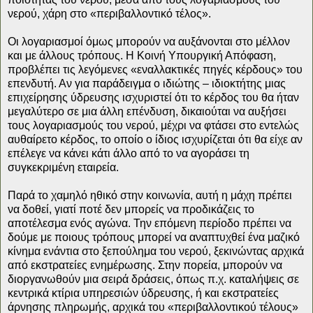
νερού, χάρη στο «περιβαλλοντικό τέλος».
Οι λογαριασμοί όμως μπορούν να αυξάνονται στο μέλλον
και με άλλους τρόπους. Η Κοινή Υπουργική Απόφαση,
προβλέπει τις λεγόμενες «εναλλακτικές πηγές κέρδους» του
επενδυτή. Αν για παράδειγμα ο ιδιώτης – ιδιοκτήτης μιας
επιχείρησης ύδρευσης ισχυριστεί ότι το κέρδος του θα ήταν
μεγαλύτερο σε μια άλλη επένδυση, δικαιούται να αυξήσει
τους λογαριασμούς του νερού, μέχρι να φτάσει στο εντελώς
αυθαίρετο κέρδος, το οποίο ο ίδιος ισχυρίζεται ότι θα είχε αν
επέλεγε να κάνει κάτι άλλο από το να αγοράσει τη
συγκεκριμένη εταιρεία.
Παρά το χαμηλό ηθικό στην κοινωνία, αυτή η μάχη πρέπει
να δοθεί, γιατί ποτέ δεν μπορείς να προδικάζεις το
αποτέλεσμα ενός αγώνα. Την επόμενη περίοδο πρέπει να
δούμε με ποιους τρόπους μπορεί να αναπτυχθεί ένα μαζικό
κίνημα ενάντια στο ξεπούλημα του νερού, ξεκινώντας αρχικά
από εκστρατείες ενημέρωσης. Στην πορεία, μπορούν να
διοργανωθούν μια σειρά δράσεις, όπως π.χ. καταλήψεις σε
κεντρικά κτίρια υπηρεσιών ύδρευσης, ή και εκστρατείες
άρνησης πληρωμής, αρχικά του «περιβαλλοντικού τέλους»