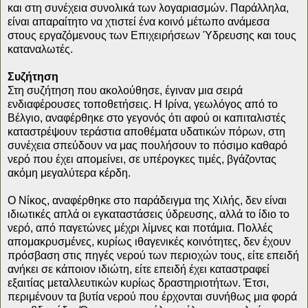
και στη συνέχεια συνολικά των λογαριασμών. Παράλληλα,
είναι απαραίτητο να χτιστεί ένα κοινό μέτωπο ανάμεσα
στους εργαζόμενους των Επιχειρήσεων Ύδρευσης και τους
καταναλωτές.
Συζήτηση
Στη συζήτηση που ακολούθησε, έγιναν μια σειρά
ενδιαφέρουσες τοποθετήσεις. Η Ιρίνα, γεωλόγος από το
Βέλγιο, αναφέρθηκε στο γεγονός ότι αφού οι καπιταλιστές
καταστρέψουν τεράστια αποθέματα υδατικών πόρων, στη
συνέχεια σπεύδουν να μας πουλήσουν το πόσιμο καθαρό
νερό που έχει απομείνει, σε υπέρογκες τιμές, βγάζοντας
ακόμη μεγαλύτερα κέρδη.
Ο Νίκος, αναφέρθηκε στο παράδειγμα της Χιλής, δεν είναι
ιδιωτικές απλά οι εγκαταστάσεις ύδρευσης, αλλά το ίδιο το
νερό, από παγετώνες μέχρι λίμνες και ποτάμια. Πολλές
απομακρυσμένες, κυρίως ιθαγενικές κοινότητες, δεν έχουν
πρόσβαση στις πηγές νερού των περιοχών τους, είτε επειδή
ανήκει σε κάποιον ιδιώτη, είτε επειδή έχει καταστραφεί
εξαιτίας μεταλλευτικών κυρίως δραστηριοτήτων. Έτσι,
περιμένουν τα βυτία νερού που έρχονται συνήθως μια φορά