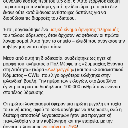
συνολικό κόστος περίπου 0,5 δισ. €. Αυτό εξόργισε ακόμη
περισσότερο τον κόσμο, γιατί την ίδια ώρα η εταιρεία δεν
έκανε ούτε κατά διάνοια αντίστοιχες δαπάνες για να
διορθώσει τις διαρροές του δικτύου.
Έτσι, οργανώθηκε ένα
μαζικό κίνημα άρνησης πληρωμής
του τέλους ύδρευσης, όταν άρχισαν να φτάνουν οι πρώτοι
λογαριασμοί. Αυτό ήταν το σημείο – κλειδί που ανάγκασε την
κυβέρνηση να το πάρει πίσω.
Μέσα από αυτή τη διαδικασία, αναδείχτηκε ως ηγετική
μορφή του κινήματος ο Πολ Μέρφι, της «Συμμαχίας Ενάντια
στη Λιτότητα» (τώρα «
Αλληλεγγύη
») και του «Σοσιαλιστικού
Κόμματος – CWI», που λίγο αργότερα εκλέχτηκε στην
ιρλανδική βουλή. Την ημέρα των εκλογών, στο Δουβλίνο
έγινε μια τεράστια διαδήλωση 100.000 ανθρώπων ενάντια
στο τέλος ύδρευσης.
Οι πρώτοι λογαριασμοί έφεραν μια πρώτη μεγάλη επιτυχία
του κινήματος, αφού το 53% αρνήθηκε να πληρώσει, ενώ η
δεύτερη αποστολή λογαριασμών ήταν μια πραγματική
πανωλεθρία για την κυβέρνηση και την εταιρεία, με την
άρνηση πληρωμής
να φτάνει το 75%
!