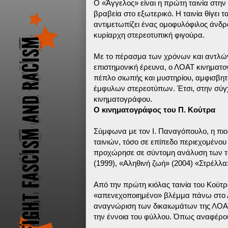
Ο «Άγγελος» είναι η πρώτη ταινία στη
βραβεία στο εξωτερικό. Η ταινία θίγει
αντιμετωπίζει ένας ομοφυλόφιλος άνδρ
κυρίαρχη στερεοτυπική φιγούρα.
Με το πέρασμα των χρόνων και αντλώντ
επιστημονική έρευνα, ο ΛΟΑΤ κινηματογ
πέπλο σιωπής και μυστηρίου, αμφισβητ
έμφυλων στερεοτύπων. Έτσι, στην σύγχρ
κινηματογράφου.
Ο κινηματογράφος του Π. Κούτρα
Σύμφωνα με τον Ι. Παναγόπουλο, η πι
ταινιών, τόσο σε επίπεδο περιεχομένου
προχώρησε σε σύντομη ανάλυση των ται
(1999), «Αληθινή ζωή» (2004) «Στρέλλα»
Από την πρώτη κιόλας ταινία του Κούτρ
«απενεχοποιημένο» βλέμμα πάνω στο Λ
αναγνώριση των δικαιωμάτων της ΛΟΑ
την έννοια του φύλλου. Όπως αναφέρου