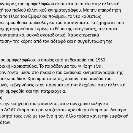
γούρας του ομοφυλόφιλου είναι κάτι το οποίο στην ελληνική
χή του παλιού ελληνικού κινηματογράφου. Με την επικράτηση
τά το τέλος του Εμφυλίου πολέμου, το νέο καθεστώς
να προωθήσει τα ιδεολογικά του προτάγματα. Τα ζητήματα που
ποχής αφορούσαν κυρίως το θέμα της οικογένειας, την οποία
συντηρητικό, συχνά σκοταδιστικό. Χαρακτηριστικά
αση» της κόρης από τον αδερφό και η συγκέντρωση της
α του ομοφυλόφιλου, ο οποίος από τη δεκαετία του 1950
ριακή καρικατούρα. Το παράδειγμα του «Φίφη» είναι
νίζονται μέσα στο πλαίσιο του «λαϊκού» κινηματογράφου της
οκωμωδία». Χρησιμοποιώντας, λοιπόν, τον μανδύα του
τικές κυβερνήσεις στην πραγματικότητα διαχέανε στην ελληνική
την ομοφοβία και την πατριαρχεία.
ς
 την εισήγησή του φτάνοντας στον σύγχρονο ελληνικό
α ΛΟΑΤ άτομα αντιμετωπίζονται ως ιδιαίτερα άτομα με ιδιαίτερα
ότητά τους ενώ με τον ένα ή τον άλλο τρόπο κάνει την εμφάνισή
μάτων.