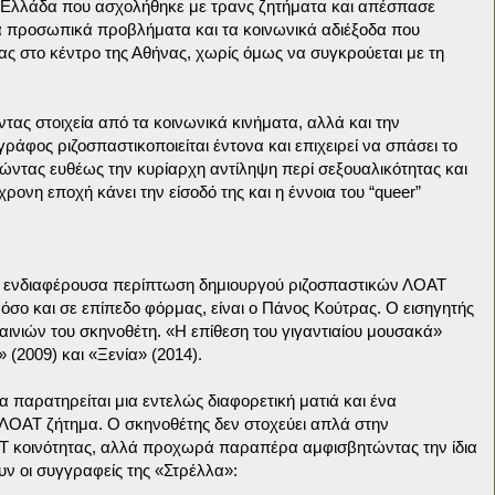
ν Ελλάδα που ασχολήθηκε με τρανς ζητήματα και απέσπασε
 τα προσωπικά προβλήματα και τα κοινωνικά αδιέξοδα που
ας στο κέντρο της Αθήνας, χωρίς όμως να συγκρούεται με τη
ας στοιχεία από τα κοινωνικά κινήματα, αλλά και την
ράφος ριζοσπαστικοποιείται έντονα και επιχειρεί να σπάσει το
ώντας ευθέως την κυρίαρχη αντίληψη περί σεξουαλικότητας και
ονη εποχή κάνει την είσοδό της και η έννοια του “queer”
ο ενδιαφέρουσα περίπτωση δημιουργού ριζοσπαστικών ΛΟΑΤ
 όσο και σε επίπεδο φόρμας, είναι ο Πάνος Κούτρας. Ο εισηγητής
νιών του σκηνοθέτη. «Η επίθεση του γιγαντιαίου μουσακά»
 (2009) και «Ξενία» (2014).
α παρατηρείται μια εντελώς διαφορετική ματιά και ένα
ΟΑΤ ζήτημα. Ο σκηνοθέτης δεν στοχεύει απλά στην
Τ κοινότητας, αλλά προχωρά παραπέρα αμφισβητώντας την ίδια
ν οι συγγραφείς της «Στρέλλα»: