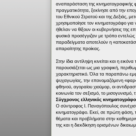
αναπαράσταση της κινηματογραφικής φι
πραγματικότητα, ξεκίνησε από την επο
του Εθνικού Στρατού και της Δεξιάς, με
χρησιμοποίησε τον κινηματογράφο για 
ήθελαν να θίξουν οι κυβερνήσεις της ε
φυσικά προσέγγιζαν με τρόπο εντελώς 
παραδείγματα αποτελούν η «αποκατάστ
απαραίτητης προίκας.
Στην ίδια αντίληψη κινείται και η εικόν
παρουσιάζεται ως μια γραφική, περιθω
χαρακτηριστικό. Όλα τα παραπάνω εμφα
ψυχαγωγίας, την επονομαζόμενη «φαρσ
φθηνού, αγοραίου χιούμορ, οι αντιδρασ
κοινωνία τον σεξισμό, το μισογυνισμό, 
Σύγχρονος ελληνικός κινηματογράφο
Ο σύντροφος Ι. Παναγόπουλος συνέχισε
κινηματογράφο. Εκεί, σε πρώτη φάση, τ
θέματα και προβλήματα στην καθημεριν
της και η διεκδίκηση ορισμένων δικαιω