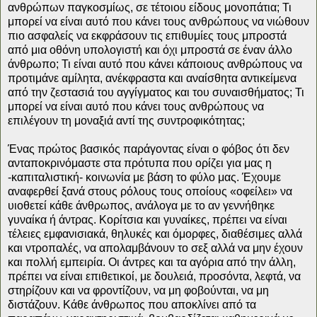
ανθρώπων παγκοσμίως, σε τέτοιου είδους μονοπάτια; Τι
μπορεί να είναι αυτό που κάνει τους ανθρώπους να νιώθουν
πιο ασφαλείς να εκφράσουν τις επιθυμίες τους μπροστά
από μια οθόνη υπολογιστή και όχι μπροστά σε έναν άλλο
άνθρωπο; Τι είναι αυτό που κάνει κάποιους ανθρώπους να
προτιμάνε αμίλητα, ανέκφραστα και αναίσθητα αντικείμενα
από την ζεστασιά του αγγίγματος και του συναισθήματος; Τι
μπορεί να είναι αυτό που κάνει τους ανθρώπους να
επιλέγουν τη μοναξιά αντί της συντροφικότητας;
Ένας πρώτος βασικός παράγοντας είναι ο φόβος ότι δεν
ανταποκρινόμαστε στα πρότυπα που ορίζει για μας η
-καπιταλιστική- κοινωνία με βάση το φύλο μας. Έχουμε
αναφερθεί ξανά στους ρόλους τους οποίους «οφείλει» να
υιοθετεί κάθε άνθρωπος, ανάλογα με το αν γεννήθηκε
γυναίκα ή άντρας. Κορίτσια και γυναίκες, πρέπει να είναι
τέλειες εμφανισιακά, θηλυκές και όμορφες, διαθέσιμες αλλά
και ντροπαλές, να απολαμβάνουν το σεξ αλλά να μην έχουν
και πολλή εμπειρία. Οι άντρες και τα αγόρια από την άλλη,
πρέπει να είναι επιθετικοί, με δουλειά, προσόντα, λεφτά, να
στηρίζουν και να φροντίζουν, να μη φοβούνται, να μη
διστάζουν. Κάθε άνθρωπος που αποκλίνει από τα