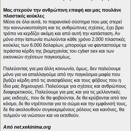
Μας στερούν την ανθρώπινη επαφή και μας πουλάνε
πλαστικές κούκλες
Μέσα σε όλα αυτά, το παρανοϊκό σύστημα που μας στερεί
την κοινωνικοποίηση και τις ανθρώπινες σχέσεις, έχει βρει
τρόπο να κερδίζει ακόμη και από αυτή την κατάσταση. Αν
μόνο στην Ιαπωνία πωλούνται κάθε χρόνο 2.000 πλαστικές
κούκλες των 6.000 δολαρίων, μπορούμε να φανταστούμε τα
τεράστια κέρδη της βιομηχανίας του cyber sex και των
εικονικών σχέσεων παγκοσμίως.
Παλεύοντας για μια άλλη κοινωνία, όμως, δεν παλεύουμε
μόνο για να απαλλαγούμε από την παγκόσμια μαφία που
βγάζει κέρδη από τις ανασφάλειες και τους φόβους που η
ίδια μας δημιουργεί. Παλεύουμε για σχέσεις και ανθρώπους
διαφορετικούς. Παλεύουμε για μας και για τις μελλοντικές
μας εκδοχές, που δε θα φοβούνται, δε θα κρύβονται από τον
κόσμο, δε θα ντρέπονται για το σώμα και την εμφάνισή τους,
δε θα ακολουθούν συγκεκριμένους ρόλους και κανόνες, θα
τολμούν να νιώσουν και να εκτεθούν.
Από net.xekinima.org