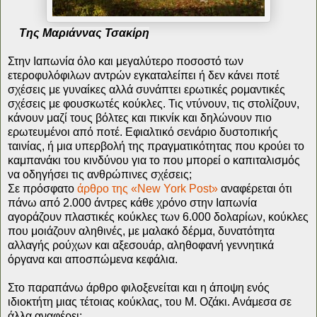
Tης Μαριάννας Τσακίρη
Στην Ιαπωνία όλο και μεγαλύτερο ποσοστό των
ετεροφυλόφιλων αντρών εγκαταλείπει ή δεν κάνει ποτέ
σχέσεις με γυναίκες αλλά συνάπτει ερωτικές ρομαντικές
σχέσεις με φουσκωτές κούκλες. Τις ντύνουν, τις στολίζουν,
κάνουν μαζί τους βόλτες και πικνίκ και δηλώνουν πιο
ερωτευμένοι από ποτέ. Εφιαλτικό σενάριο δυστοπικής
ταινίας, ή μια υπερβολή της πραγματικότητας που κρούει το
καμπανάκι του κινδύνου για το που μπορεί ο καπιταλισμός
να οδηγήσει τις ανθρώπινες σχέσεις;
Σε πρόσφατο
άρθρο της «New York Post»
αναφέρεται ότι
πάνω από 2.000 άντρες κάθε χρόνο στην Ιαπωνία
αγοράζουν πλαστικές κούκλες των 6.000 δολαρίων, κούκλες
που μοιάζουν αληθινές, με μαλακό δέρμα, δυνατότητα
αλλαγής ρούχων και αξεσουάρ, αληθοφανή γεννητικά
όργανα και αποσπώμενα κεφάλια.
Στο παραπάνω άρθρο φιλοξενείται και η άποψη ενός
ιδιοκτήτη μιας τέτοιας κούκλας, του Μ. Οζάκι. Ανάμεσα σε
άλλα αναφέρει: