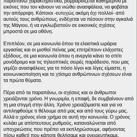
παραπάνω χαρακτηριστικά, βομβαρδίζεται καθημερινά με
εικόνες που τον κάνουν να νιώθει ανασφάλεια, να φοβάται
την απόρριψη. Κάποιοι -ευτυχώς ακόμη όχι πολλοί- από
αυτούς τους ανθρώπους, ενδέχεται να πέσουν στην αγκαλιά
της Μάγιου, ή να εγκλωβιστούν σε εικονικές σχέσεις
μπροστά σε μια οθόνη.
Επιπλέον, σε μια κοινωνία όπου τα ελαστικά ωράρια
εργασίας και οι μισθοί πείνας μας επιτρέπουν ελάχιστες
εξόδους, σε μια κοινωνία όπου η ανεργία κάνει το σπίτι
μονόδρομο και τις τηλεοπτικές σειρές παράδεισο, που μας
γεμίζει ανασφάλειες για το πόσο λίγοι και λίγες είμαστε, η
κοινωνικοποίηση και το χτίσιμο ανθρώπινων σχέσεων είναι
τα πρώτα θύματα.
Πέρα από τα παραπάνω, οι σχέσεις και οι άνθρωποι
χρειάζονται χρόνο. Η γνωριμία, η επαφή, δε συμβαίνουν από
τη μια στιγμή στην άλλη. Χρόνο χρειαζόμαστε και για να
αντιληφθούμε τι θέλουμε από μας και από τους γύρω μας.
Αλλά ο χρόνος είναι χρήμα σε αυτή την κοινωνία. Ο χρόνος
κυλάει με απίστευτους ρυθμούς, καταναλώνεται από
υποχρεώσεις που πρέπει να εκπληρώσουμε, αφήνοντας
πίσω καθετί που κάποτε θελήσαμε και ονειρευτήκαμε.