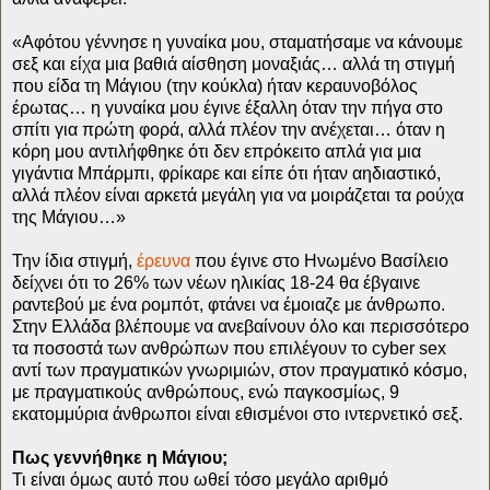
«Αφότου γέννησε η γυναίκα μου, σταματήσαμε να κάνουμε
σεξ και είχα μια βαθιά αίσθηση μοναξιάς… αλλά τη στιγμή
που είδα τη Μάγιου (την κούκλα) ήταν κεραυνοβόλος
έρωτας… η γυναίκα μου έγινε έξαλλη όταν την πήγα στο
σπίτι για πρώτη φορά, αλλά πλέον την ανέχεται… όταν η
κόρη μου αντιλήφθηκε ότι δεν επρόκειτο απλά για μια
γιγάντια Μπάρμπι, φρίκαρε και είπε ότι ήταν αηδιαστικό,
αλλά πλέον είναι αρκετά μεγάλη για να μοιράζεται τα ρούχα
της Μάγιου…»
Την ίδια στιγμή,
έρευνα
που έγινε στο Ηνωμένο Βασίλειο
δείχνει ότι το 26% των νέων ηλικίας 18-24 θα έβγαινε
ραντεβού με ένα ρομπότ, φτάνει να έμοιαζε με άνθρωπο.
Στην Ελλάδα βλέπουμε να ανεβαίνουν όλο και περισσότερο
τα ποσοστά των ανθρώπων που επιλέγουν το cyber sex
αντί των πραγματικών γνωριμιών, στον πραγματικό κόσμο,
με πραγματικούς ανθρώπους, ενώ παγκοσμίως, 9
εκατομμύρια άνθρωποι είναι εθισμένοι στο ιντερνετικό σεξ.
Πως γεννήθηκε η Μάγιου;
Τι είναι όμως αυτό που ωθεί τόσο μεγάλο αριθμό