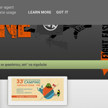
ser-agent
rate usage
LEARN MORE
GOT IT
 οι φασίστες απ' τα σχολεία