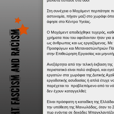
μάλιστα έσπασε στα δυο!
Στη συνέχεια ο Μοχάμεντ περπάτησε π
αστυνομία, πήγαν μαζί στο χωράφι όπου
άφησε στο Κέντρο Υγείας.
Ο Μοχάμεντ αποδείχθηκε τυχερός, καθώ
χρήματα που του οφείλονταν ήταν για α
ως άνθρωπος και ως εργαζόμενος. Με 
Προσφύγων και Μεταναστών/τριών Πάτρ
στην Επιθεώρηση Εργασίας και μηνυτή
Ανεξάρτητα από την τελική έκβαση της 
περιστατικό είναι πολύ σοβαρό, και ε
εργατών στα χωράφια της Δυτικής Αχαΐας
εργοδοτικής ασυδοσίας ή απλά έτυχε να
παρέχεται το προβλεπόμενο από το νό
δεν έχουν καταγγελθεί;
Είναι πρόσφατη η καταδίκη της Ελλάδ
την υπόθεση της Μανωλάδας, όταν το 20
πυρ ενάντια σε δεκάδες Μπαγκλαντέζο