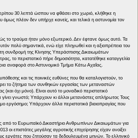
ερίπου 30 λεπτά ώσπου να φθάσει στο χωριό, κλήθηκε η
 όμως πλέον δεν υπήρχε κανείς, και τελικά η αστυνομία τον
ς το τραύμα ήταν μόνο εξωτερικό. Δεν έφτανε όμως αυτό. Τα
υτόν πολύ σημαντικά, ενώ είχε πληγωθεί και η αξιοπρέπεια του
τη συνδρομή της Κίνησης Υπεράσπισης Δικαιωμάτων
ας, το περιστατικό πήρε δημοσιότητα, κατατέθηκε καταγγελία
ρια αναφορά στο Αστυνομικό Τμήμα Κάτω Αχαΐας.
υπόθεσης και τις ποινικές ευθύνες που θα καταλογιστούν, το
γείρει το ζήτημα των συνθηκών εργασίας των μεταναστών
 (και όχι μόνο). Είναι αυτό το μοναδικό περιστατικό
 γίνει γνωστό; Υπάρχουν κι άλλοι μετανάστες απλήρωτοι; Τους
μο εργόσημο; Υπάρχουν άλλα περιστατικά βιαιοπραγίας που
ας από το Ευρωπαϊκό Δικαστήριο Ανθρωπίνων Δικαιωμάτων για
13 οι επιστάτες μεγάλης αγροτικής επιχείρησης είχαν ανοίξει
υς εργάτες που ζητούσαν τα δεδουλευμένα μηνών. Το ελληνικό