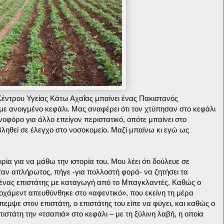
 Κέντρου Υγείας Κάτω Αχαΐας μπαίνει ένας Πακιστανός
με ανοιγμένο κεφάλι. Μας αναφέρει ότι τον χτύπησαν στο κεφάλι
οφόρο για άλλο επείγον περιστατικό, οπότε μπαίνει στο
ληθεί σε έλεγχο στο νοσοκομείο. Μαζί μπαίνω κι εγώ ως
ρία για να μάθω την ιστορία του. Μου λέει ότι δούλευε σε
αν απλήρωτος, πήγε -για πολλοστή φορά- να ζητήσει τα
ένας επιστάτης με καταγωγή από το Μπαγκλαντές. Καθώς ο
οχάμεντ απευθύνθηκε στο «αφεντικό», που εκείνη τη μέρα
εμψε στον επιστάτη, ο επιστάτης του είπε να φύγει, και καθώς ο
ιστάτη την «τσαπιά» στο κεφάλι – με τη ξύλινη λαβή, η οποία