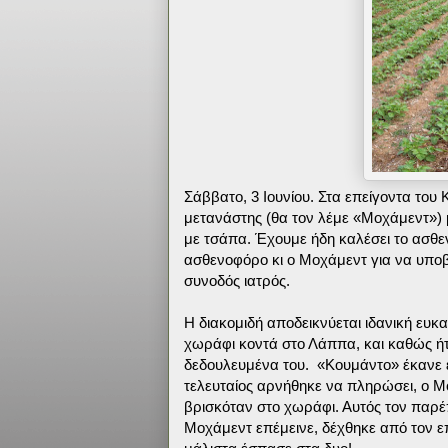
Σάββατο, 3 Ιουνίου. Στα επείγοντα του
μετανάστης (θα τον λέμε «Μοχάμεντ») 
με τσάπα. Έχουμε ήδη καλέσει το ασθεν
ασθενοφόρο κι ο Μοχάμεντ για να υποβ
συνοδός ιατρός.
Η διακομιδή αποδεικνύεται ιδανική ευκαι
χωράφι κοντά στο Λάππα, και καθώς ήτ
δεδουλευμένα του. «Κουμάντο» έκανε 
τελευταίος αρνήθηκε να πληρώσει, ο Μ
βρισκόταν στο χωράφι. Αυτός τον παρέπ
Μοχάμεντ επέμεινε, δέχθηκε από τον επ