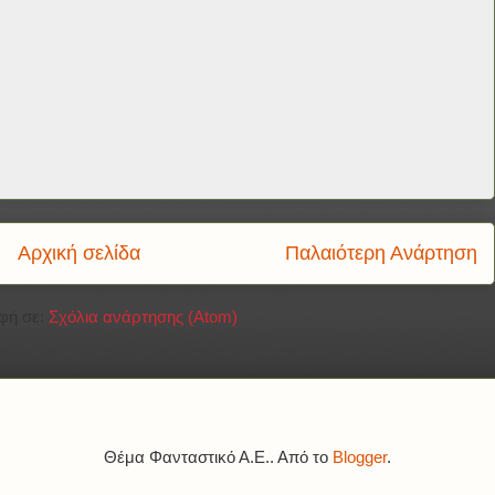
Αρχική σελίδα
Παλαιότερη Ανάρτηση
φή σε:
Σχόλια ανάρτησης (Atom)
Θέμα Φανταστικό Α.Ε.. Από το
Blogger
.