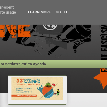
ser-agent
rate usage
LEARN MORE
GOT IT
 οι φασίστες απ' τα σχολεία