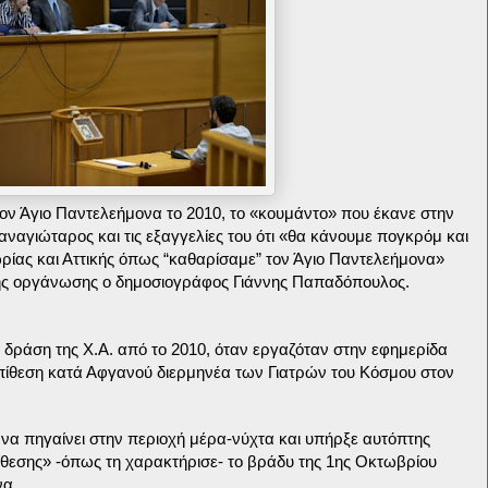
τον Άγιο Παντελεήμονα το 2010, το «κουμάντο» που έκανε στην
ναγιώταρος και τις εξαγγελίες του ότι «θα κάνουμε πογκρόμ και
ωρίας και Αττικής όπως “καθαρίσαμε” τον Άγιο Παντελεήμονα»
ικής οργάνωσης ο δημοσιογράφος Γιάννης Παπαδόπουλος.
 δράση της Χ.Α. από το 2010, όταν εργαζόταν στην εφημερίδα
πίθεση κατά Αφγανού διερμηνέα των Γιατρών του Κόσμου στον
 να πηγαίνει στην περιοχή μέρα-νύχτα και υπήρξε αυτόπτης
θεσης» -όπως τη χαρακτήρισε- το βράδυ της 1ης Οκτωβρίου
να.