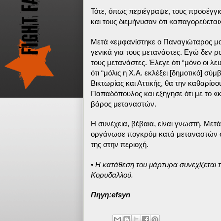
Τότε, όπως περιέγραψε, τους προσέγγι
και τους διεμήνυσαν ότι «απαγορεύετα
Μετά «εμφανίστηκε ο Παναγιώταρος μα
γενικά για τους μετανάστες. Εγώ δεν 
τους μετανάστες. Έλεγε ότι “μόνο οι λε
ότι “μόλις η Χ.Α. εκλέξει [δημοτικό] σ
Βικτωρίας και Αττικής, θα την καθαρίσ
Παπαδόπουλος και εξήγησε ότι με το «
βάρος μεταναστών.
Η συνέχεια, βέβαια, είναι γνωστή. Μετ
οργάνωσε πογκρόμ κατά μεταναστών στο
της στην περιοχή.
• Η κατάθεση του μάρτυρα συνεχίζεται 
Κορυδαλλού.
Πηγη:efsyn