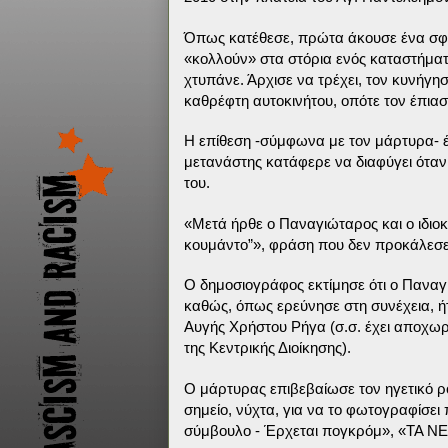
Όπως κατέθεσε, πρώτα άκουσε ένα σφύρ
«κολλούν» στα στόρια ενός καταστήματο
χτυπάνε. Άρχισε να τρέχει, τον κυνήγ
καθρέφτη αυτοκινήτου, οπότε τον έπια
Η επίθεση -σύμφωνα με τον μάρτυρα- έ
μετανάστης κατάφερε να διαφύγει όταν 
του.
«Μετά ήρθε ο Παναγιώταρος και ο ιδιοκτ
κουμάντο”», φράση που δεν προκάλεσε
Ο δημοσιογράφος εκτίμησε ότι ο Παναγ
καθώς, όπως ερεύνησε στη συνέχεια, ήτ
Αυγής Χρήστου Ρήγα (σ.σ. έχει αποχω
της Κεντρικής Διοίκησης).
Ο μάρτυρας επιβεβαίωσε τον ηγετικό 
σημείο, νύχτα, για να το φωτογραφίσει
σύμβουλο - Έρχεται πογκρόμ», «ΤΑ ΝΕΑ