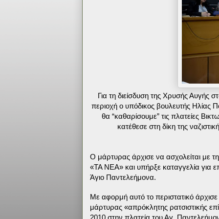
Για τη διείσδυση της Χρυσής Αυγής σ
περιοχή ο υπόδικος βουλευτής Ηλίας Πα
θα “καθαρίσουμε” τις πλατείες Βικτ
κατέθεσε στη δίκη της ναζιστ
Ο μάρτυρας άρχισε να ασχολείται με τη
«ΤΑ ΝΕΑ» και υπήρξε καταγγελία για ε
Άγιο Παντελεήμονα.
Με αφορμή αυτό το περιστατικό άρχισε
μάρτυρας «απρόκλητης ρατσιστικής επί
2010 στην πλατεία του Αγ. Παντελεήμο