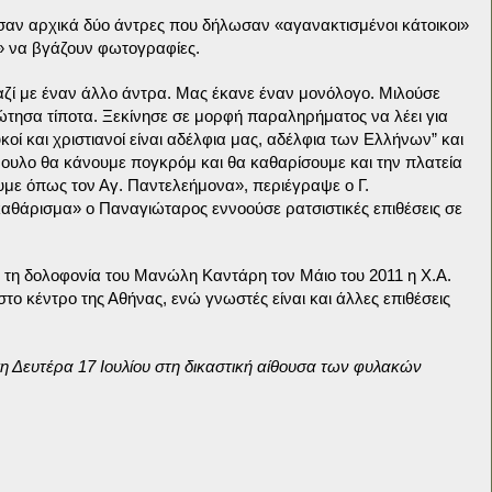
σαν αρχικά δύο άντρες που δήλωσαν «αγανακτισμένοι κάτοικοι»
ι» να βγάζουν φωτογραφίες.
ζί με έναν άλλο άντρα. Μας έκανε έναν μονόλογο. Μιλούσε
ρώτησα τίποτα. Ξεκίνησε σε μορφή παραληρήματος να λέει για
υκοί και χριστιανοί είναι αδέλφια μας, αδέλφια των Ελλήνων” και
ύμβουλο θα κάνουμε πογκρόμ και θα καθαρίσουμε και την πλατεία
ουμε όπως τον Αγ. Παντελεήμονα», περιέγραψε ο Γ.
καθάρισμα» ο Παναγιώταρος εννοούσε ρατσιστικές επιθέσεις σε
ά τη δολοφονία του Μανώλη Καντάρη τον Μάιο του 2011 η Χ.Α.
 κέντρο της Αθήνας, ενώ γνωστές είναι και άλλες επιθέσεις
τη Δευτέρα 17 Ιουλίου στη δικαστική αίθουσα των φυλακών