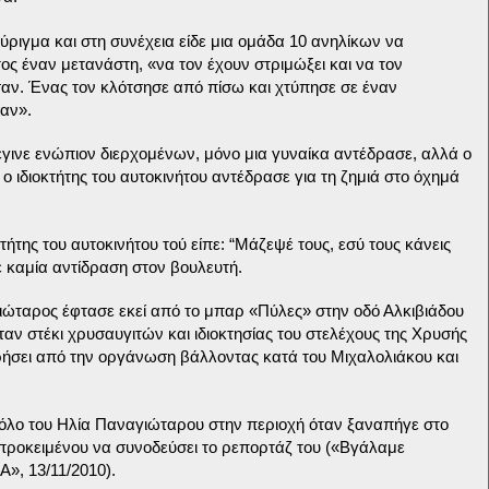
ιγμα και στη συνέχεια είδε μια ομάδα 10 ανηλίκων να
ς έναν μετανάστη, «να τον έχουν στριμώξει και να τον
ησαν. Ένας τον κλότσησε από πίσω και χτύπησε σε έναν
σαν».
γινε ενώπιον διερχομένων, μόνο μια γυναίκα αντέδρασε, αλλά ο
ο ιδιοκτήτης του αυτοκινήτου αντέδρασε για τη ζημιά στο όχημά
ήτης του αυτοκινήτου τού είπε: “Μάζεψέ τους, εσύ τους κάνεις
 καμία αντίδραση στον βουλευτή.
ιώταρος έφτασε εκεί από το μπαρ «Πύλες» στην οδό Αλκιβιάδου
αν στέκι χρυσαυγιτών και ιδιοκτησίας του στελέχους της Χρυσής
ρήσει από την οργάνωση βάλλοντας κατά του Μιχαλολιάκου και
ρόλο του Ηλία Παναγιώταρου στην περιοχή όταν ξαναπήγε στο
 προκειμένου να συνοδεύσει το ρεπορτάζ του («Βγάλαμε
», 13/11/2010).