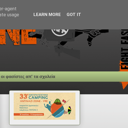
ser-agent
rate usage
LEARN MORE
GOT IT
 οι φασίστες απ' τα σχολεία