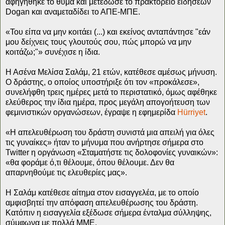
αφηγήθηκε το θύμα και μετέδωσε το πρακτορείο ειδήσεων
Dogan και αναμεταδίδει το ΑΠΕ-ΜΠΕ.
«Του είπα να μην κοιτάει (...) και εκείνος ανταπάντησε "εάν
μου δείχνεις τους γλουτούς σου, πώς μπορώ να μην
κοιτάζω;"» συνέχισε η ίδια.
Η Ασένα Μελίσα Σαλάμ, 21 ετών, κατέθεσε αμέσως μήνυση.
Ο δράστης, ο οποίος υποστήριξε ότι τον «προκάλεσε»,
συνελήφθη τρεις ημέρες μετά το περιστατικό, όμως αφέθηκε
ελεύθερος την ίδια ημέρα, προς μεγάλη απογοήτευση των
φεμινιστικών οργανώσεων, έγραψε η εφημερίδα
Hürriyet
.
«Η απελευθέρωση του δράστη συνιστά μια απειλή για όλες
τις γυναίκες» ήταν το μήνυμα που ανήρτησε σήμερα στο
Twitter η οργάνωση «Σταματήστε τις δολοφονίες γυναικών»:
«θα φοράμε ό,τι θέλουμε, όπου θέλουμε. Δεν θα
απαρνηθούμε τις ελευθερίες μας».
Η Σαλάμ κατέθεσε αίτημα στον εισαγγελέα, με το οποίο
αμφισβητεί την απόφαση απελευθέρωσης του δράστη.
Κατόπιν η εισαγγελία εξέδωσε σήμερα ένταλμα σύλληψης,
σύμφωνα με πολλά ΜΜΕ.