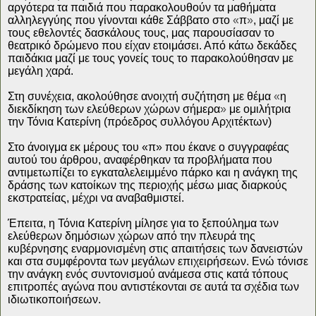
αργότερα τα παιδιά που παρακολουθούν τα μαθήματα
αλληλεγγύης που γίνονται κάθε Σάββατο στο
«
π
»
, μαζί με
τους εθελοντές δασκάλους τους, μας παρουσίασαν το
θεατρικό δρώμενο που είχαν ετοιμάσει. Από κάτω δεκάδες
παιδάκια μαζί με τους γονείς τους το παρακολούθησαν με
μεγάλη χαρά.
Στη συνέχεια, ακολούθησε ανοιχτή συζήτηση με θέμα
«
η
διεκδίκηση των ελεύθερων χώρων σήμερα
»
με ομιλήτρια
την Τόνια Κατερίνη (πρόεδρος συλλόγου Αρχιτέκτων)
Στο άνοιγμα εκ μέρους του «π» που έκανε ο συγγραφέας
αυτού του άρθρου, αναφέρθηκαν τα προβλήματα που
αντιμετωπίζει το εγκαταλελειμμένο πάρκο και η ανάγκη της
δράσης των κατοίκων της περιοχής μέσω μιας διαρκούς
εκστρατείας, μέχρι να αναβαθμιστεί.
Έπειτα, η Τόνια Κατερίνη μίλησε για το ξεπούλημα των
ελεύθερων δημόσιων χώρων από την πλευρά της
κυβέρνησης εναρμονισμένη στις απαιτήσεις των δανειστών
και στα συμφέροντα των μεγάλων επιχειρήσεων. Ενώ τόνισε
την ανάγκη ενός συντονισμού ανάμεσα στις κατά τόπους
επιτροπές αγώνα που αντιστέκονται σε αυτά τα σχέδια των
ιδιωτικοποιήσεων.