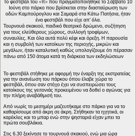
Το φεστιβάλ του
«
π
»
που πραγματοποιήθηκε το Σάββατο 10
Ιούνη στο πάρκο που βρίσκεται στην διασταύρωση των
οδών Καμπούρογλου και Σαμαρά στα Κάτω Πατήσια, ήταν
ένα φεστιβάλ που είχε απ’ όλα.
Τουρνουά σκακιού, παιδικό θεατρικό δρώμενο, συζήτηση
για τους ελεύθερους χώρους, συλλογή τροφίμων,
συναυλίες. Και όλα αυτά πολύ κέφι και όρεξη. Η παρουσία
και η συμβολή των κατοίκων της περιοχής, μικρών και
μεγάλων, ήταν καταλυτική καθώς υπολογίζουμε ότι πέρασαν
πάνω από 150 άτομα κατά τη διάρκεια των εκδηλώσεων
Το φεστιβάλ στήθηκε με αφορμή την έναρξη της εκστρατείας
για την ανανέωση του πάρκου όπου έλαβε χώρα το
φεστιβάλ, όπου σαν στόχο έχει να συσπειρώσει τους
κατοίκους της γειτονιάς προκειμένου να δοθεί ο αγώνας για
την πλήρη αναβάθμισή του.
Από νωρίς το μεσημέρι μαζευτήκαμε στο πάρκο για να το
καθαρίσουμε από άκρη σε άκρη. Στήθηκαν τα ηχητικά, οι
καρέκλες και το μπαρ ενώ στην ψησταριά είχαν μπει τα
πρώτα σουβλάκια.
Στις 6.30 ξεκίνησε το τουρνουά σκακιού, ενώ μια ώρα