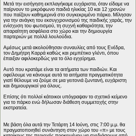
Μετά την εισήγηση εκπλαγήκαμε ευχάριστα, όταν είδαμε να
παίρνουν το μικρόφωνο παιδιά ηλικίας 10 και 12 χρονών
που παίζουν καθημερινά στο συγκεκριμένο πάρκο. Μίλησαν
για την ανάγκη του εκσυγχρονισμού της παιδικής χαράς, την
ενίσχυση του φωτισμού, τη συχνή καθαριότητα, την
απαραίτητη ασφάλεια στο χώρο και την δημιουργία
παρτεριών με πολλά λουλούδια.
Αμέσως μετά ακολούθησαν συναυλίες από τους Ενέδρα,
τον Δημήτρη Καρρά καθώς και ρεμπέτικο γλέντι, όπου
έπαιξαν αφιλοκερδώς για το όλο εγχείρημα.
Αυτό που κρατάμε είναι τα αιτήματα των παιδιών. Και
οφείλουμε να κάνουμε αυτά τα αιτήματα πραγματικότητα
γιατί θέλουμε να ζούμε σε μια γειτονιά ζωντανή, ευχάριστη
και δημιουργικοί για όλους.
Επίσης ότι πολλοί κάτοικοι υπόγραψαν το σχετικό κείμενο
για το πάρκο ενώ δήλωσαν διάθεση συμμετοχής στην
εκστρατεία.
Με βάση όλα αυτά την Τετάρτη 14 Ιούνη, στις 7:00 μ.μ. θα
πραγματοποιηθεί συνάντηση στον χώρο του
«
π
»
με τους
κατοίκους της περιοχής προκειμένου να σχεδιάσουμε από