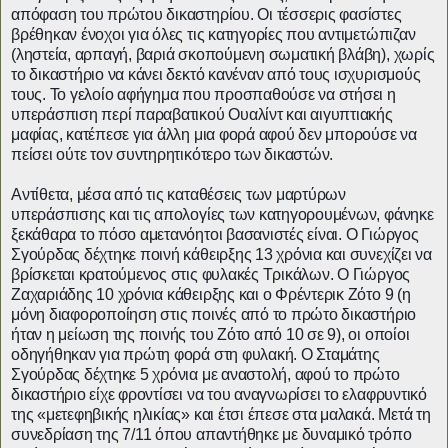
απόφαση του πρώτου δικαστηρίου. Οι τέσσερις φασίστες
βρέθηκαν ένοχοι για όλες τις κατηγορίες που αντιμετώπιζαν
(ληστεία, αρπαγή, βαριά σκοπούμενη σωματική βλάβη), χωρίς
το δικαστήριο να κάνει δεκτό κανέναν από τους ισχυρισμούς
τους. Το γελοίο αφήγημα που προσπαθούσε να στήσει η
υπεράσπιση περί παραβατικού Ουαλίντ και αιγυπτιακής
μαφίας, κατέπεσε για άλλη μια φορά αφού δεν μπορούσε να
πείσει ούτε τον συντηρητικότερο των δικαστών.
Αντίθετα, μέσα από τις καταθέσεις των μαρτύρων
υπεράσπισης και τις απολογίες των κατηγορουμένων, φάνηκε
ξεκάθαρα το πόσο αμετανόητοι βασανιστές είναι. Ο Γιώργος
Σγούρδας δέχτηκε ποινή κάθειρξης 13 χρόνια και συνεχίζει να
βρίσκεται κρατούμενος στις φυλακές Τρικάλων. Ο Γιώργος
Ζαχαριάδης 10 χρόνια κάθειρξης και ο Φρέντερικ Ζότο 9 (η
μόνη διαφοροποίηση στις ποινές από το πρώτο δικαστήριο
ήταν η μείωση της ποινής του Ζότο από 10 σε 9), οι οποίοι
οδηγήθηκαν για πρώτη φορά στη φυλακή. Ο Σταμάτης
Σγούρδας δέχτηκε 5 χρόνια με αναστολή, αφού το πρώτο
δικαστήριο είχε φροντίσει να του αναγνωρίσει το ελαφρυντικό
της «μετεφηβικής ηλικίας» και έτσι έπεσε στα μαλακά. Μετά τη
συνεδρίαση της 7/11 όπου απαντήθηκε με δυναμικό τρόπο