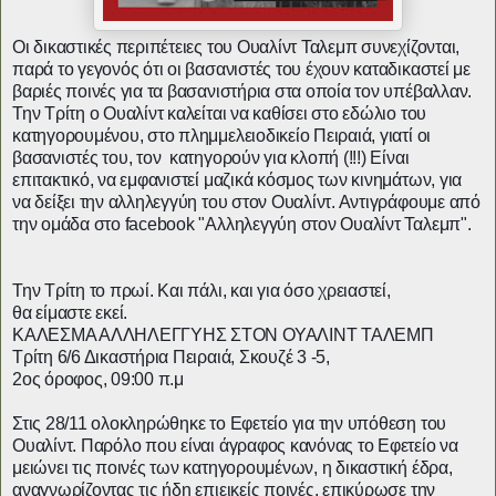
Οι δικαστικές περιπέτειες του Ουαλίντ Ταλεμπ συνεχίζονται,
παρά το γεγονός ότι οι βασανιστές του έχουν καταδικαστεί με
βαριές ποινές για τα βασανιστήρια στα οποία τον υπέβαλλαν.
Την Τρίτη ο Ουαλίντ καλείται να καθίσει στο εδώλιο του
κατηγορουμένου, στο πλημμελειοδικείο Πειραιά, γιατί οι
βασανιστές του, τον κατηγορούν για κλοπή (!!!) Είναι
επιτακτικό, να εμφανιστεί μαζικά κόσμος των κινημάτων, για
να δείξει την αλληλεγγύη του στον Ουαλίντ. Αντιγράφουμε από
την ομάδα στο facebook "Αλληλεγγύη στον Ουαλίντ Ταλεμπ".
Την Τρίτη το πρωί. Και πάλι, και για όσο χρειαστεί,
θα είμαστε εκεί.
ΚΑΛΕΣΜΑ ΑΛΛΗΛΕΓΓΥΗΣ ΣΤΟΝ ΟΥΑΛΙΝΤ ΤΑΛΕΜΠ
Τρίτη 6/6 Δικαστήρια Πειραιά, Σκουζέ 3 -5,
2ος όροφος, 09:00 π.μ
Στις 28/11 ολοκληρώθηκε το Εφετείο για την υπόθεση του
Ουαλίντ. Παρόλο που είναι άγραφος κανόνας το Εφετείο να
μειώνει τις ποινές των κατηγορουμένων, η δικαστική έδρα,
αναγνωρίζοντας τις ήδη επιεικείς ποινές, επικύρωσε την