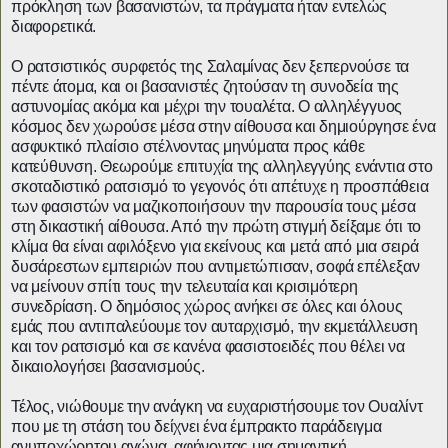
πρόκληση των βασανιστών, τα πράγματα ήταν εντελώς
διαφορετικά.
Ο ρατσιστικός συρφετός της Σαλαμίνας δεν ξεπερνούσε τα
πέντε άτομα, και οι βασανιστές ζητούσαν τη συνοδεία της
αστυνομίας ακόμα και μέχρι την τουαλέτα. Ο αλληλέγγυος
κόσμος δεν χωρούσε μέσα στην αίθουσα και δημιούργησε ένα
ασφυκτικό πλαίσιο στέλνοντας μηνύματα προς κάθε
κατεύθυνση. Θεωρούμε επιτυχία της αλληλεγγύης ενάντια στο
σκοταδιστικό ρατσισμό το γεγονός ότι απέτυχε η προσπάθεια
των φασιστών να μαζικοποιήσουν την παρουσία τους μέσα
στη δικαστική αίθουσα. Από την πρώτη στιγμή δείξαμε ότι το
κλίμα θα είναι αφιλόξενο για εκείνους και μετά από μια σειρά
δυσάρεστων εμπειριών που αντιμετώπισαν, σοφά επέλεξαν
να μείνουν σπίτι τους την τελευταία και κρισιμότερη
συνεδρίαση. Ο δημόσιος χώρος ανήκει σε όλες και όλους
εμάς που αντιπαλεύουμε τον αυταρχισμό, την εκμετάλλευση
και τον ρατσισμό και σε κανένα φασιστοειδές που θέλει να
δικαιολογήσει βασανισμούς.
Τέλος, νιώθουμε την ανάγκη να ευχαριστήσουμε τον Ουαλίντ
που με τη στάση του δείχνει ένα έμπρακτο παράδειγμα
ανυποχώρητου αγώνα, αφήνοντας μια σημαντική