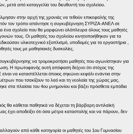
ν, μετά από καταγγελία του διευθυντή του σχολείου.
όλμησαν στην αρχή της χρονιάς να τεθούν επικεφαλής της
 αυτόν τον τρόπο απάντησε η συγκυβέρνηση ΣΥΡΙΖΑ-ΑΝΕΛ σε
ια ένα σχολείο που θα μορφώνει ολόπλευρα όλους τους μαθητές
 γονιών τους. Οι μαθητές του σχολείου κινητοποιήθηκαν για τα
δικούσαν υλικοτεχνικό εξοπλισμό, υποδομές για τα εργαστήρια ,
θητές τους με μαθησιακές δυσκολίες.
συγκυβέρνησης να τρομοκρατήσει μαθητές που αγωνίστηκαν για
ωση. Η πρωτοφανής αυτή απόφαση δείχνει ότι στόχος της
 είναι να καταστέλλεται όποιος σηκώνει κεφάλι ενάντια στην
 μέτρων που τσακίζουν το λαό και τη νεολαία της χώρας μας.
ηκε στα πλαίσια του 4ου μνημονίου και βάζει πρόσθετα εμπόδια
λαός θα κάθεται παθητικά να δέχεται τη βάρβαρη αντιλαϊκή
 μας έχει αποδείξει ότι όσα μέτρα καταστολής και να πάρουν, δεν
αλλαγούν από κάθε κατηγορία οι μαθητές του 1ου Γυμνασίου