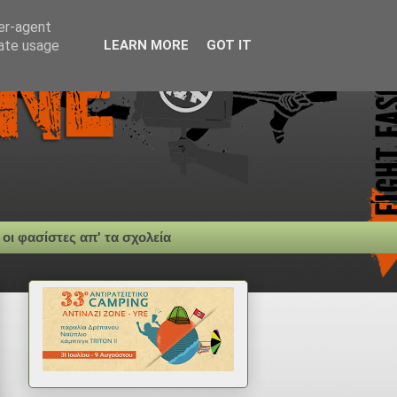
ser-agent
rate usage
LEARN MORE
GOT IT
 οι φασίστες απ' τα σχολεία