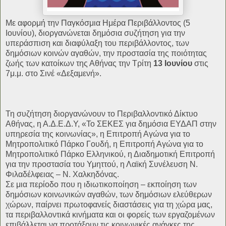
Με αφορμή την Παγκόσμια Ημέρα Περιβάλλοντος (5
Ιουνίου), διοργανώνεται δημόσια συζήτηση για την
υπεράσπιση και διαφύλαξη του περιβάλλοντος, των
δημόσιων κοινών αγαθών, την προστασία της ποιότητας
ζωής των κατοίκων της Αθήνας την Τρίτη
13 Ιουνίου
στις
7μ.μ. στο Σινέ «Δεξαμενή».
Τη συζήτηση διοργανώνουν το Περιβαλλοντικό Δίκτυο
Αθήνας, η Α.Δ.Ε.Δ.Υ, «To ΣΕΚΕΣ για δημόσια ΕΥΔΑΠ στην
υπηρεσία της κοινωνίας», η Επιτροπή Αγώνα για το
Μητροπολιτικό Πάρκο Γουδή, η Επιτροπή Αγώνα για το
Μητροπολιτικό Πάρκο Ελληνικού, η Διαδημοτική Επιτροπή
για την προστασία του Υμηττού, η Λαϊκή Συνέλευση Ν.
Φιλαδέλφειας – Ν. Χαλκηδόνας.
Σε μια περίοδο που η ιδιωτικοποίηση – εκποίηση των
δημόσιων κοινωνικών αγαθών, των δημόσιων ελεύθερων
χώρων, παίρνει πρωτοφανείς διαστάσεις για τη χώρα μας,
τα περιβαλλοντικά κινήματα και οι φορείς των εργαζομένων
επιβάλλεται να προτάξουν τις κοινωνικές ανάγκες της