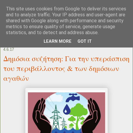
This site uses cookies from Google to deliver its services
and to analyze traffic. Your IP address and user-agent are
shared with Google along with performance and security
metrics to ensure quality of service, generate usage
statistics, and to detect and address abuse.
LEARN MORE
GOT IT
4.6.17
Δημόσια συζήτηση: Για την υπεράσπιση
του περιβάλλοντος & των δημόσιων
αγαθών