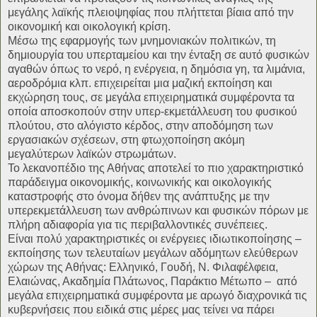
μεγάλης λαϊκής πλειοψηφίας που πλήττεται βίαια από την
οικονομική και οικολογική κρίση.
Μέσω της εφαρμογής των μνημονιακών πολιτικών, τη
δημιουργία του υπερταμείου και την ένταξη σε αυτό φυσικών
αγαθών όπως το νερό, η ενέργεια, η δημόσια γη, τα λιμάνια,
αεροδρόμια κλπ. επιχειρείται μια μαζική εκποίηση και
εκχώρηση τους, σε μεγάλα επιχειρηματικά συμφέροντα τα
οποία αποσκοπούν στην υπερ-εκμετάλλευση του φυσικού
πλούτου, στο αλόγιστο κέρδος, στην αποδόμηση των
εργασιακών σχέσεων, στη φτωχοποίηση ακόμη
μεγαλύτερων λαϊκών στρωμάτων.
Το λεκανοπέδιο της Αθήνας αποτελεί το πιο χαρακτηριστικό
παράδειγμα οικονομικής, κοινωνικής και οικολογικής
καταστροφής στο όνομα δήθεν της ανάπτυξης με την
υπερεκμετάλλευση των ανθρώπινων και φυσικών πόρων με
πλήρη αδιαφορία για τις περιβαλλοντικές συνέπειες.
Είναι πολύ χαρακτηριστικές οι ενέργειες ιδιωτικοποίησης –
εκποίησης των τελευταίων μεγάλων αδόμητων ελεύθερων
χώρων της Αθήνας: Ελληνικό, Γουδή, Ν. Φιλαφέλφεια,
Ελαιώνας, Ακαδημία Πλάτωνος, Παράκτιο Μέτωπο – από
μεγάλα επιχειρηματικά συμφέροντα με αρωγό διαχρονικά τις
κυβερνήσεις που ειδικά στις μέρες μας τείνει να πάρει