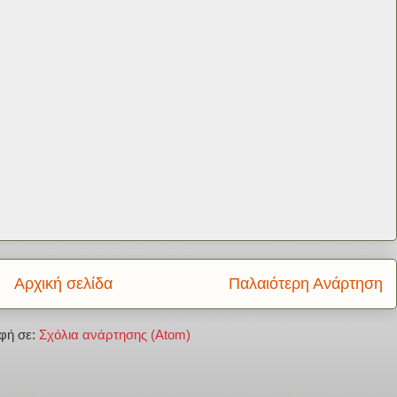
Αρχική σελίδα
Παλαιότερη Ανάρτηση
φή σε:
Σχόλια ανάρτησης (Atom)