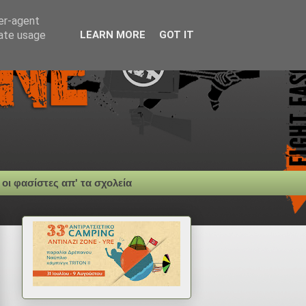
ser-agent
rate usage
LEARN MORE
GOT IT
 οι φασίστες απ' τα σχολεία