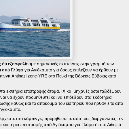
ες ότι εξασφαλίσαμε σημαντικές εκπτώσεις στην γραμμή των
ι από Γλύφα για Αγιόκαμπο για όσους επιλέξουν να έρθουν με
πινγκ Antinazi zone-YRE στο Πευκί της Βόρειας Εύβοιας από
α εισιτήρια επιστροφής άτομα, ΙΧ και μηχανές όσοι ταξιδέψουν
ναι να έχουν προμηθευτεί και να επιδείξουν στα εκδοτήρια
άνωσης καθώς και το απόκομμα του εισιτηρίου που ήρθαν είτε από
 Αγιόκαμπο.
ο έρχεστε στο κάμπινγκ, προμηθευτείτε από τους διοργανωτές την
α εισιτήρια επιστροφής από Αγιόκαμπο για Γλύφα ή από Αιδηψό