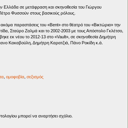
ην Ελλάδα σε μετάφραση και σκηνοθεσία του Γιώργου
 Πέτρο Φυσσούν στους βασικούς ρόλους.
ακόμα παραστάσεις του «Bent» στο θέατρό του «Βικτώρια» την
τίδα, Σταύρο Ζαλμά και το 2002-2003 με τους Απόστολο Γκλέτσο,
κε εκ νέου το 2012-13 στο «Vault», σε σκηνοθεσία Δημήτρη
φανο Κακαβούλη, Δημήτρη Καρατζιά, Πάνο Ροκίδη κ.ά.
τα
,
ομοφοβία
,
σεξισμός
τολογίου μπορεί να αναρτήσει σχόλιο.