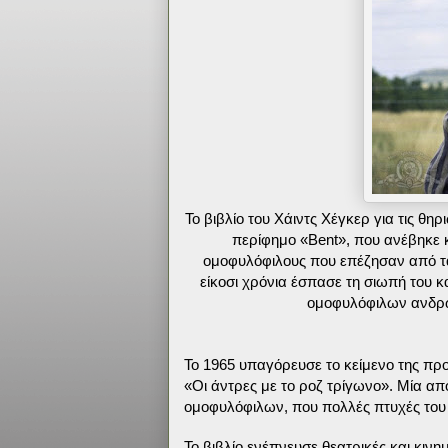
Το βιβλίο του Χάιντς Χέγκερ για τις θηρ
περίφημο «Βent», που ανέβηκε 
ομοφυλόφιλους που επέζησαν από τα
είκοσι χρόνια έσπασε τη σιωπή του κ
ομοφυλόφιλων ανδρών
Το 1965 υπαγόρευσε το κείμενο της προσ
«Οι άντρες με το ροζ τρίγωνο». Μία απ
ομοφυλόφιλων, που πολλές πτυχές το
Το βιβλίο ενέπνευσε θεατρικές και κιν