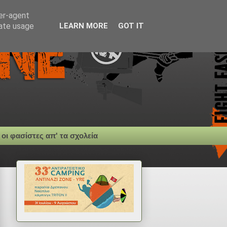
ser-agent
rate usage
LEARN MORE
GOT IT
 οι φασίστες απ' τα σχολεία