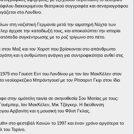
λόφιλου διακεκριμένου θεατρικού συγγραφέα και σεναριογράφου
ργάζεται στο Λονδίνο.
ιλων στη ναζιστική Γερμανία μετά την αιματηρή Νύχτα των
ερ άρχισε την καταδίωξή τους, και αποκαλύπτει την ιστορία
ατόπεδα συγκέντρωσης με το ροζ τρίγωνο στο πέτο.
α στον Μαξ και τον Χορστ που βρίσκονται στο απάνθρωπο
η αγάπη και η ανθρώπινη ανάγκη για συντροφικότητα ανθεί στις
979 στο Γουέστ Εντ του Λονδίνου με τον Ιαν ΜακΚέλεν στον
το νεοϋορκέζικο Μπρόντγουεϊ με τον Ρίτσαρντ Γκιρ στον ίδιο
ο στην ομότιτλη ταινία σε σκηνοθεσία Σον Ματίας με τους:
Γουέμπερ, Ιαν ΜακΚέλεν, Μικ Τζάγκερ. Η διεύθυνση
ργου Αρβανίτη και η μουσική του Φίλιπ Γκλας.
uth» στο φεστιβάλ Κανών το 1997 και έναν χρόνο αργότερα το
λ του Τορίνο.