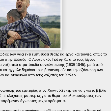
ιωδίες των ναζί έχει εμπνεύσει θεατρικά έργα και ταινίες, όπως το
και στην Ελλάδα.
Ο Αυστριακός Γιόζεφ Κ., από τους λίγους
 ναζιστικά στρατόπεδα συγκέντρωσης (1939-1945), μετά από
αι κατήγγειλε δημόσια τους βασανισμούς και την εξόντωση των
 και γυναικών από τους ναζιστές του Χίτλερ.
ωπικής του εμπειρίας στον Χάιντς Χέγκερ για να γίνει το βιβλίο
ό τις ελάχιστες μαρτυρίες για το θέμα του ολοκαυτώματος των
υ παρέμεναν άγνωστες μέχρι πρόσφατα.
ηματογραφικές αφηγήσεις, με εξέχουσα περίπτωση το θεατρικό