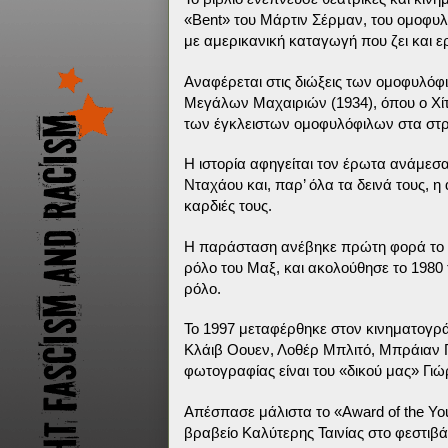
«Bent» του Μάρτιν Σέρμαν, του ομοφυ
με αμερικανική καταγωγή που ζει και ε
Αναφέρεται στις διώξεις των ομοφυλόφ
Μεγάλων Μαχαιριών (1934), όπου ο Χίτλ
των έγκλειστων ομοφυλόφιλων στα στρ
Η ιστορία αφηγείται τον έρωτα ανάμεσ
Νταχάου και, παρ’ όλα τα δεινά τους, 
καρδιές τους.
Η παράσταση ανέβηκε πρώτη φορά το 1
ρόλο του Μαξ, και ακολούθησε το 1980 
ρόλο.
Το 1997 μεταφέρθηκε στον κινηματογράφ
Κλάιβ Οουεν, Λοθέρ Μπλιτό, Μπράιαν 
φωτογραφίας είναι του «δικού μας» Γιώ
Απέσπασε μάλιστα το «Award of the Yo
βραβείο Καλύτερης Ταινίας στο φεστιβά