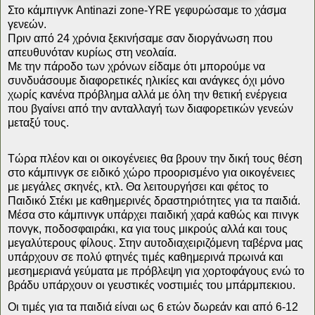
Στο κάμπιγνκ Antinazi zone-YRE γεφυρώσαμε το χάσμα
γενεών.
Πριν από 24 χρόνια ξεκινήσαμε σαν διοργάνωση που
απευθυνόταν κυρίως στη νεολαία.
Με την πάροδο των χρόνων είδαμε ότι μπορούμε να
συνδυάσουμε διαφορετικές ηλικίες και ανάγκες όχι μόνο
χωρίς κανένα πρόβλημα αλλά με όλη την θετική ενέργεια
που βγαίνει από την ανταλλαγή των διαφορετικών γενεών
μεταξύ τους.
Τώρα πλέον και οι οικογένειες θα βρουν την δική τους θέση
στο κάμπινγκ σε ειδικό χώρο προορισμένο για οικογένειες
με μεγάλες σκηνές, κτλ. Θα λειτουργήσει και φέτος το
Παιδικό Στέκι με καθημερινές δραστηριότητες για τα παιδιά.
Μέσα στο κάμπινγκ υπάρχει παιδική χαρά καθώς και πινγκ
πονγκ, ποδοσφαιράκι, κα για τους μικρούς αλλά και τους
μεγαλύτερους φίλους. Στην αυτοδιαχειριζόμενη ταβέρνα μας
υπάρχουν σε πολύ φτηνές τιμές καθημερινά πρωινά και
μεσημεριανά γεύματα με πρόβλεψη για χορτοφάγους ενώ το
βράδυ υπάρχουν οι γευστικές νοστιμιές του μπάρμπεκιου.
Οι τιμές για τα παιδιά είναι ως 6 ετών δωρεάν και από 6-12