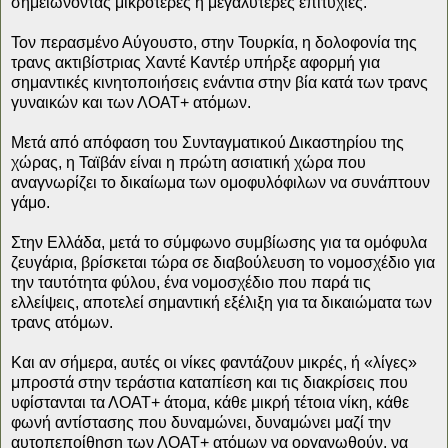
σημειώνοντας μικρότερες ή μεγαλύτερες επιτυχίες.
Τον περασμένο Αύγουστο, στην Τουρκία, η δολοφονία της
τρανς ακτιβίστριας Χαντέ Καντέρ υπήρξε αφορμή για
σημαντικές κινητοποιήσεις ενάντια στην βία κατά των τρανς
γυναικών και των ΛΟΑΤ+ ατόμων.
Μετά από απόφαση του Συνταγματικού Δικαστηρίου της
χώρας, η Ταϊβάν είναι η πρώτη ασιατική χώρα που
αναγνωρίζει το δικαίωμα των ομοφυλόφιλων να συνάπτουν
γάμο.
Στην Ελλάδα, μετά το σύμφωνο συμβίωσης για τα ομόφυλα
ζευγάρια, βρίσκεται τώρα σε διαβούλευση το νομοσχέδιο για
την ταυτότητα φύλου, ένα νομοσχέδιο που παρά τις
ελλείψεις, αποτελεί σημαντική εξέλιξη για τα δικαιώματα των
τρανς ατόμων.
Και αν σήμερα, αυτές οι νίκες φαντάζουν μικρές, ή «λίγες»
μπροστά στην τεράστια καταπίεση και τις διακρίσεις που
υφίστανται τα ΛΟΑΤ+ άτομα, κάθε μικρή τέτοια νίκη, κάθε
φωνή αντίστασης που δυναμώνει, δυναμώνει μαζί την
αυτοπεποίθηση των ΛΟΑΤ+ ατόμων να οργανωθούν, να