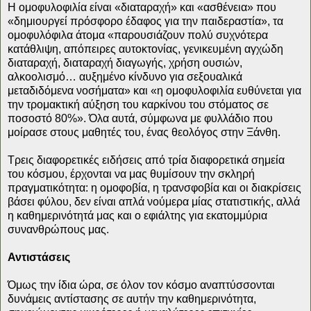
Η ομοφυλοφιλία είναι «διαταραχή» και «ασθένεια» που
«δημιουργεί πρόσφορο έδαφος για την παιδεραστία», τα
ομοφυλόφιλα άτομα «παρουσιάζουν πολύ συχνότερα
κατάθλιψη, απόπειρες αυτοκτονίας, γενικευμένη αγχώδη
διαταραχή, διαταραχή διαγωγής, χρήση ουσιών,
αλκοολισμό… αυξημένο κίνδυνο για σεξουαλικά
μεταδιδόμενα νοσήματα» και «η ομοφυλοφιλία ευθύνεται για
την τρομακτική αύξηση του καρκίνου του στόματος σε
ποσοστό 80%». Όλα αυτά, σύμφωνα με φυλλάδιο που
μοίρασε στους μαθητές του, ένας θεολόγος στην Ξάνθη.
Τρεις διαφορετικές ειδήσεις από τρία διαφορετικά σημεία
του κόσμου, έρχονται να μας θυμίσουν την σκληρή
πραγματικότητα: η ομοφοβία, η τρανσφοβία και οι διακρίσεις
βάσει φύλου, δεν είναι απλά νούμερα μίας στατιστικής, αλλά
η καθημερινότητά μας και ο εφιάλτης για εκατομμύρια
συνανθρώπους μας.
Αντιστάσεις
Όμως την ίδια ώρα, σε όλον τον κόσμο αναπτύσσονται
δυνάμεις αντίστασης σε αυτήν την καθημερινότητα,