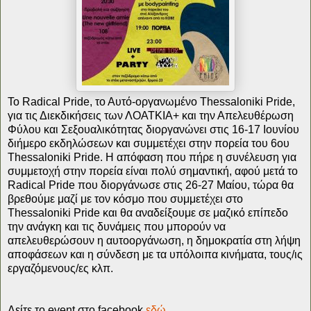
Το Radical Pride, το Αυτό-οργανωμένο Thessaloniki Pride,
για τις Διεκδικήσεις των ΛΟΑΤΚΙΑ+ και την Απελευθέρωση
Φύλου και Σεξουαλικότητας διοργανώνει στις 16-17 Ιουνίου
διήμερο εκδηλώσεων και συμμετέχει στην πορεία του 6ου
Thessaloniki Pride.
Η απόφαση που πήρε η συνέλευση για
συμμετοχή στην πορεία είναι πολύ σημαντική, αφού μετά το
Radical Pride που διοργάνωσε στις 26-27 Μαίου, τώρα θα
βρεθούμε μαζί με τον κόσμο που συμμετέχει στο
Thessaloniki Pride και θα αναδείξουμε σε μαζικό επίπεδο
την ανάγκη και τις δυνάμεις που μπορούν να
απελευθερώσουν η αυτοοργάνωση, η δημοκρατία στη λήψη
αποφάσεων και η σύνδεση με τα υπόλοιπα κινήματα, τους/ις
εργαζόμενους/ες κλπ.
Δείτε το event στο facebook
εδώ