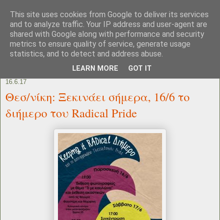
This site uses cookies from Google to deliver its services
and to analyze traffic. Your IP address and user-agent are
shared with Google along with performance and security
metrics to ensure quality of service, generate usage
statistics, and to detect and address abuse.
LEARN MORE
GOT IT
16.6.17
Θεσ/νίκη: Ξεκινάει σήμερα, 16/6 το
διήμερο του Radical Pride