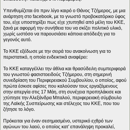
Υπενθυμίζεται ότι πριν λίγο καιρό ο Θάνος Τζήμερος, με μια
ανάρτηση στο facebook, με το γνωστό προβοκατόρικο ύφος
του, είχε υποστηρίξει πως είχε χτυπηθεί από μέλη του ΚΚΕ,
ξανά με αφορμή την συνήθεια του να σκίζει πολιτικό υλικό,
χωρίς ωστόσο να παρουσιάσει κάποια απόδειξη για το
γεγονός αυτό.
Το ΚΚΕ εξέδωσε με την σειρά του ανακοίνωση για το
περιστατικό, η οποία ενδεικτικά αναφέρει:
Το ΚΚΕ καταγγέλλει την άθλια και θρασύδειλη συμπεριφορά
του γνωστού φασιστοειδούς Τζήμερου, στη σημερινή
συνεδρίαση του Περιφερειακού Συμβουλίου, ο οποίος, αφού
πρώτα έσκισε αφίσες που καλούσαν τους εργαζόμενους
στην απεργία στις 17 Μάη, στη συνέχεια προπηλάκισε και
χτύπησε την Αλεξάνδρα Μπαλού, περιφερειακή σύμβουλο
της Λαϊκής Συσπείρωσης και στέλεχος του ΚΚΕ, που του
ζήτησε το λόγο.
Πρόκειται για έναν σεσημασμένο, υστερικό εχθρό των
αγώνων του λαού, ο οποίος κατ’ επανάληψη προκαλεί,