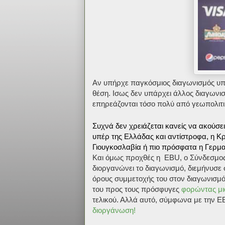
Αν υπήρχε παγκόσμιος διαγωνισμός υποκ
θέση. Ισως δεν υπάρχει άλλος διαγωνισ
επηρεάζονται τόσο πολύ από γεωπολιτι
Συχνά δεν χρειάζεται κανείς να ακούσε
υπέρ της Ελλάδας και αντίστροφα, η Κρ
Γιουγκοσλαβία ή πιο πρόσφατα η Γερμα
Και όμως προχθές η EBU, ο Σύνδεσμο
διοργανώνει το διαγωνισμό, διεμήνυσε 
όρους συμμετοχής του στον διαγωνισμ
του προς τους πρόσφυγες
φορώντας μι
τελικού. Αλλά αυτό, σύμφωνα με την E
διοργάνωση!