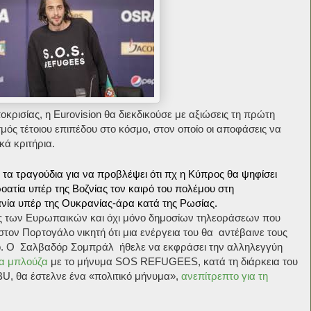
ρισίας, η Eurovision θα διεκδικούσε με αξιώσεις τη πρώτη
μός τέτοιου επιπέδου στο κόσμο, στον οποίο οι αποφάσεις να
κά κριτήρια.
ι τα τραγούδια για να προβλέψει ότι πχ η Κύπρος θα ψηφίσει
οατία υπέρ της Βοζνίας τον καιρό του πολέμου στη
νία υπέρ της Ουκρανίας-άρα κατά της Ρωσίας.
ς των Ευρωπαικών και όχι μόνο δημοσίων τηλεοράσεων που
στον Πορτογάλο νικητή ότι μια ενέργεια του θα αντέβαινε τους
ό. Ο Σαλβαδόρ Σομπράλ ήθελε να εκφράσει την αλληλεγγύη
α μπλούζα
με το μήνυμα SOS REFUGEES, κατά τη διάρκεια του
BU, θα έστελνε ένα «πολιτικό μήνυμα»,
ανεπίτρεπτο για τη