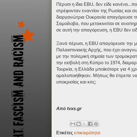
Πέρυσι η ίδια EBU, δεν είδε κανένα...πο
στρέφονταν εναντίον της Ρωσίας και σ
διοργανώτρια Ουκρανία απαγόρευσε την
Σαμοίλοβα, που μετακινείται σε αναπη
σε αυτή την απαγόρευση, η EBU δεν εί
Ξανά πέρυσι, η EBU απαγόρευσε την μ
Παλαιστινιακής Αρχής, που έχει αναγν
με την πολεμική σημαία των τρομοκρατώ
την εισβολή στη Κύπρο το 1974, διαμαρ
Τουρκία, η Ελλάδα μποϊκόταρε για 4 χρ
ομαλοποιήθηκαν. Μήπως θα έπρεπε να 
υποκρισίας και κιτς;
Από tvxs.gr
Ετικέτες
επικαιρότητα