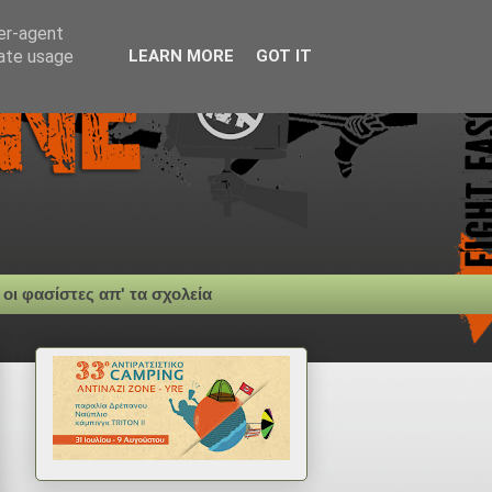
ser-agent
rate usage
LEARN MORE
GOT IT
 οι φασίστες απ' τα σχολεία