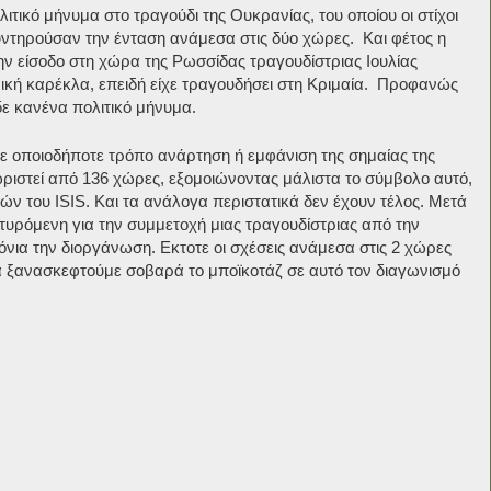
λιτικό μήνυμα στο τραγούδι της Ουκρανίας, του οποίου οι στίχοι
υντηρούσαν την ένταση ανάμεσα στις δύο χώρες. Και φέτος η
 είσοδο στη χώρα της Ρωσσίδας τραγουδίστριας Ιουλίας
ρική καρέκλα, επειδή είχε τραγουδήσει στη Κριμαία. Προφανώς
δε κανένα πολιτικό μήνυμα.
ε οποιοδήποτε τρόπο ανάρτηση ή εμφάνιση της σημαίας της
ωριστεί από 136 χώρες, εξομοιώνοντας μάλιστα το σύμβολο αυτό,
ν του ISIS. Και τα ανάλογα περιστατικά δεν έχουν τέλος. Μετά
τυρόμενη για την συμμετοχή μιας τραγουδίστριας από την
όνια την διοργάνωση. Εκτοτε οι σχέσεις ανάμεσα στις 2 χώρες
ξανασκεφτούμε σοβαρά το μποϊκοτάζ σε αυτό τον διαγωνισμό