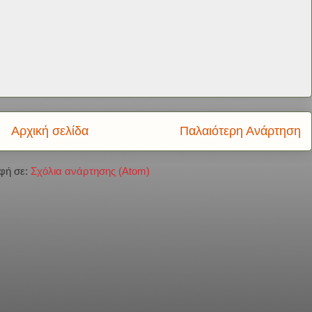
Αρχική σελίδα
Παλαιότερη Ανάρτηση
φή σε:
Σχόλια ανάρτησης (Atom)