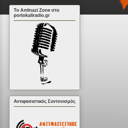
Το Antinazi Zone στο
portokaliradio.gr
Αντιφασιστικός Συντονισμός