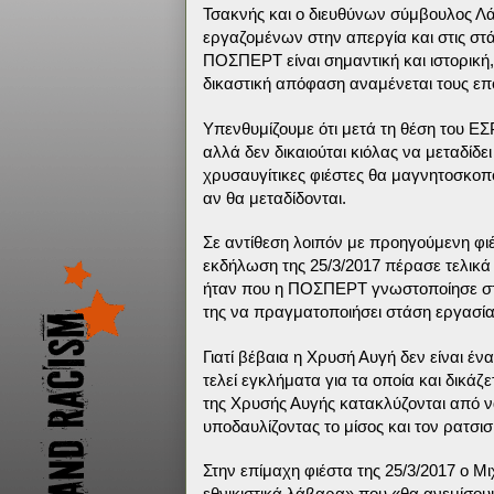
Τσακνής και ο διευθύνων σύμβουλος Λά
εργαζομένων στην απεργία και στις στά
ΠΟΣΠΕΡΤ είναι σημαντική και ιστορική, 
δικαστική απόφαση αναμένεται τους επ
Υπενθυμίζουμε ότι μετά τη θέση του ΕΣ
αλλά δεν δικαιούται κιόλας να μεταδίδει
χρυσαυγίτικες φιέστες θα μαγνητοσκοπο
αν θα μεταδίδονται.
Σε αντίθεση λοιπόν με προηγούμενη φι
εκδήλωση της 25/3/2017 πέρασε τελικά
ήταν που η ΠΟΣΠΕΡΤ γνωστοποίησε στη
της να πραγματοποιήσει στάση εργασίας
Γιατί βέβαια η Χρυσή Αυγή δεν είναι έ
τελεί εγκλήματα για τα οποία και δικάζε
της Χρυσής Αυγής κατακλύζονται από ν
υποδαυλίζοντας το μίσος και τον ρατσισ
Στην επίμαχη φιέστα της 25/3/2017 ο Μ
εθνικιστικά λάβαρα» που «θα ανεμίσο