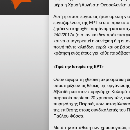
μέρα η Χρυσή Αυγή στη Θεσσαλονίκη με
Αυτή η στάση εργασίας ήταν αρκετή για
εργαζομένους της ΕΡΤ κι έτσι πριν από
ζητάει να κηρυχθεί παράνομη και κατα
24/2/2017» (σ.σ. αν και δεν πρόκειται γ
και να απαγορευτεί η συνέχιση ή η επ
ποινή πέντε χιλιάδων ευρώ και σε βά
κράτηση ενός έτους για κάθε παράβαση
«Τιμά την Ιστορία της ΕΡΤ»
Οσον αφορά τη χθεσινή ακροαματική δι
υποστηρίξουν τις θέσεις της οργάνωσής
Αϊβατίδη και στον πυρηνάρχη Καλαμάτα
παρουσία περίπου 20 χρυσαυγιτών, αν
πυρηνάρχης Πειραιά, «σωματοφύλακας»
της επίθεσης στους συνδικαλιστές του 
Παύλου Φύσσα.
Μετά την κατάθεση των χρυσαυγιτών, 