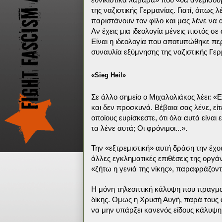
της ναζιστικής Γερμανίας. Γιατί, όπως λ
παριστάνουν τον φίλο και μας λένε να α
Αν έχεις μια ιδεολογία μένεις πιστός σε
Είναι η ιδεολογία που αποτυπώθηκε πε
συναυλία εξύμνησης της ναζιστικής Γερ
«Sieg Heil»
Σε άλλο σημείο ο Μιχαλολιάκος λέει: «
και δεν προσκυνά. Βέβαια σας λένε, είτ
οποίους ευρίσκεστε, ότι όλα αυτά είναι 
τα λένε αυτά; Οι φρόνιμοι...».
Την «εξτρεμιστική» αυτή δράση την έχο
άλλες εγκληματικές επιθέσεις της οργά
«ζήτω η γενιά της νίκης», παραφράζοντα
Η μόνη τηλεοπτική κάλυψη που πραγματ
δίκης. Ομως η Χρυσή Αυγή, παρά τους α
να μην υπάρξει κανενός είδους κάλυψη,