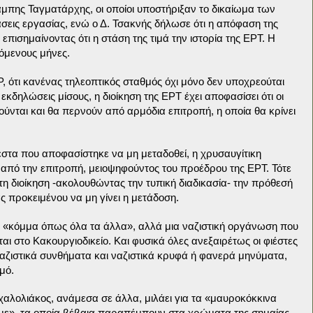
μπης Ταγματάρχης, οι οποίοι υποστήριξαν το δικαίωμα των
σεις εργασίας, ενώ ο Δ. Τσακνής δήλωσε ότι η απόφαση της
επισημαίνοντας ότι η στάση της τιμά την ιστορία της ΕΡΤ. Η
όμενους μήνες.
Ρ, ότι κανένας τηλεοπτικός σταθμός όχι μόνο δεν υποχρεούται
 εκδηλώσεις μίσους, η διοίκηση της ΕΡΤ έχει αποφασίσει ότι οι
ύνται και θα περνούν από αρμόδια επιτροπή, η οποία θα κρίνει
έστα που αποφασίστηκε να μη μεταδοθεί, η χρυσαυγίτικη
 από την επιτροπή, μειοψηφούντος του προέδρου της ΕΡΤ. Τότε
 διοίκηση -ακολουθώντας την τυπική διαδικασία- την πρόθεσή
 προκειμένου να μη γίνει η μετάδοση.
να «κόμμα όπως όλα τα άλλα», αλλά μια ναζιστική οργάνωση που
ται στο Κακουργιοδικείο. Και φυσικά όλες ανεξαιρέτως οι φιέστες
αζιστικά συνθήματα και ναζιστικά κρυφά ή φανερά μηνύματα,
μό.
ιχαλολιάκος, ανάμεσα σε άλλα, μιλάει για τα «μαυροκόκκινα
υμε», τα οποία βέβαια παραπέμπουν στα χρώματα της σημαίας