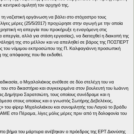
 κεντρικό ομιλητή τον αρχηγό της.
 τη ναζιστική οργάνωση να βάλει στο στόχαστρο τους
 λίγες μέρες (25/5/2017) προχώρησε στην αγωγή με την οποία
χρηστική «η απεργία που προκήρυξε η εναγόμενη στις
ια απεργία, αλλά για στάση εργασίας), να διαταχθεί η διακοπή της
ανάληψή της στο μέλλον και να απειληθεί σε βάρος της ΠΟΣΠΕΡΤ
ρος του νόμιμου εκπροσώπου της Π. Καλφαγιάννη προσωπική
 της απόφασης που θα εκδοθεί.
αδικασία, ο Μιχαλολιάκος ανέθεσε σε δύο στελέχη του να
 του στο δικαστήριο και συγκεκριμένα στον βουλευτή του Ιωάννη
ς Δημήτριο Σαρατσιώτη, τους οποίους συνέδραμε και η
άμεσα στους οποίους και ο γνωστός Σωτήρης Δεβελέκος,
 του φίρερ Μιχαλολιάκου και συνομιλητής του Λαγού το βράδυ
ΠΑΜΕ στο Πέραμα, λίγες μόλις μέρες πριν από τη δολοφονία του
στο βήμα του μάρτυρα ανέβηκαν ο πρόεδρος της ΕΡΤ Διονύσης