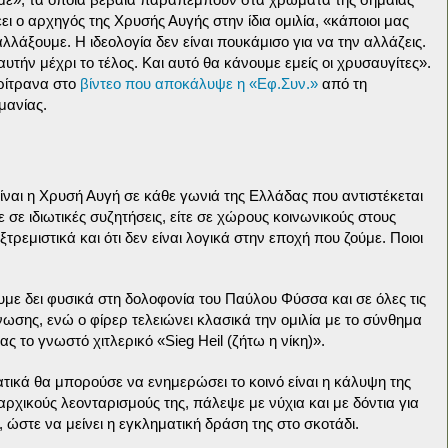
έει ο αρχηγός της Χρυσής Αυγής στην ίδια ομιλία, «κάποιοι μας
λλάξουμε. Η ιδεολογία δεν είναι πουκάμισο για να την αλλάζεις.
 αυτήν μέχρι το τέλος. Και αυτό θα κάνουμε εμείς οι χρυσαυγίτες».
ρίτρανα στο
βίντεο που αποκάλυψε η «Εφ.Συν.»
από τη
μανίας.
Είναι η Χρυσή Αυγή σε κάθε γωνιά της Ελλάδας που αντιστέκεται
ε σε ιδιωτικές συζητήσεις, είτε σε χώρους κοινωνικούς στους
εξτρεμιστικά και ότι δεν είναι λογικά στην εποχή που ζούμε. Ποιοι
υμε δει φυσικά στη δολοφονία του Παύλου Φύσσα και σε όλες τις
νωσης, ενώ ο φίρερ τελειώνει κλασικά την ομιλία με το σύνθημα
ς το γνωστό χιτλερικό «Sieg Heil (ζήτω η νίκη)».
ικά θα μπορούσε να ενημερώσει το κοινό είναι η κάλυψη της
ρχικούς λεονταρισμούς της, πάλεψε με νύχια και με δόντια για
 ώστε να μείνει η εγκληματική δράση της στο σκοτάδι.