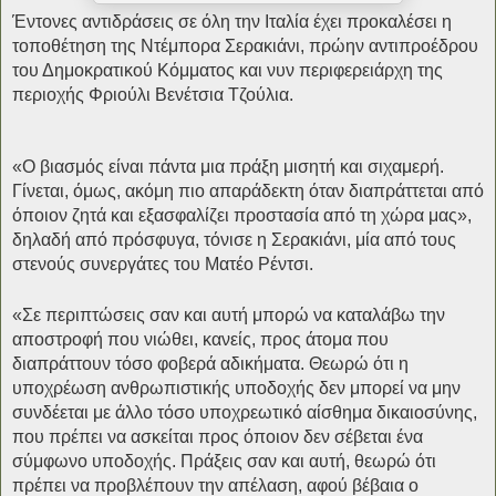
Έντονες αντιδράσεις σε όλη την Ιταλία έχει προκαλέσει η
τοποθέτηση της Ντέμπορα Σερακιάνι, πρώην αντιπροέδρου
του Δημοκρατικού Κόμματος και νυν περιφερειάρχη της
περιοχής Φριούλι Βενέτσια Τζούλια.
«Ο βιασμός είναι πάντα μια πράξη μισητή και σιχαμερή.
Γίνεται, όμως, ακόμη πιο απαράδεκτη όταν διαπράττεται από
όποιον ζητά και εξασφαλίζει προστασία από τη χώρα μας»,
δηλαδή από πρόσφυγα, τόνισε η Σερακιάνι, μία από τους
στενούς συνεργάτες του Ματέο Ρέντσι.
«Σε περιπτώσεις σαν και αυτή μπορώ να καταλάβω την
αποστροφή που νιώθει, κανείς, προς άτομα που
διαπράττουν τόσο φοβερά αδικήματα. Θεωρώ ότι η
υποχρέωση ανθρωπιστικής υποδοχής δεν μπορεί να μην
συνδέεται με άλλο τόσο υποχρεωτικό αίσθημα δικαιοσύνης,
που πρέπει να ασκείται προς όποιον δεν σέβεται ένα
σύμφωνο υποδοχής. Πράξεις σαν και αυτή, θεωρώ ότι
πρέπει να προβλέπουν την απέλαση, αφού βέβαια ο