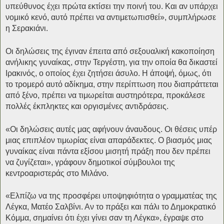
υπεύθυνος έχει πρώτα εκτίσει την ποινή του. Και αν υπάρχει
νομικό κενό, αυτό πρέπει να αντιμετωπισθεί», συμπλήρωσε
η Σερακιάνι.
Οι δηλώσεις της έγιναν έπειτα από σεξουαλική κακοποίηση
ανήλικης γυναίκας, στην Τεργέστη, για την οποία θα δικαστεί
Ιρακινός, ο οποίος έχει ζητήσει άσυλο. Η άποψή, όμως, ότι
το τρομερό αυτό αδίκημα, στην περίπτωση που διαπράττεται
από ξένο, πρέπει να τιμωρείται αυστηρότερα, προκάλεσε
πολλές έκπληκτες και οργισμένες αντιδράσεις.
«Οι δηλώσεις αυτές μας αφήνουν άναυδους. Οι θέσεις υπέρ
μιας επιπλέον τιμωρίας είναι απαράδεκτες. Ο βιασμός μιας
γυναίκας είναι πάντα εξίσου μισητή πράξη που δεν πρέπει
να ζυγίζεται», γράφουν δημοτικοί σύμβουλοι της
κεντροαριστεράς στο Μιλάνο.
«Ελπίζω να της προσφέρει υποψηφιότητα ο γραμματέας της
Λέγκα, Ματέο Σαλβίνι. Αν το πράξει και πάλι το Δημοκρατικό
Κόμμα, σημαίνει ότι έχει γίνει σαν τη Λέγκα», έγραψε στο