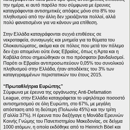
την ημέρα, κι αυτό παρόλο που σύμφωνα με έρευνες
καταγράφονται αντισημιτικές απόψεις μόνο στο 8% του
πληθυσμού από την άλλη δεν χρειάζονται πολλοί, αλλά
πολύ φανατισμένοι για να κάνουν μια επίθεση.
Στην Ελλάδα καταγράφονται συχνά επιθέσεις σε
νεκροταφεία, συναγωγές και μνημεία για τα θύματα του
Ολοκαυτώματος, ακόμα και σε πόλεις που μετά τον πόλεμο
δεν έχει απομείνει ούτε ένας Εβραίος, όπως η Άρτα και η
Καβάλα όπου σημειώθηκαν οι πιο πρόσφατοι βανδαλισμοί.
Παρότι οι Εβραίοι αντιπροσωπεύουν 0,05% του συνολικού
πληθυσμού στην Ελλάδα, ήταν αποδέκτες του 3% των
καταγεγραμμένων περιστατικών του έτους 2015.
“Πρωταθλήτρια Ευρώπης”
Σύμφωνα με έρευνα της οργάνωσης Αnti-Defamation
League, στην Ελλάδα καταγράφεται το υψηλότερο ποσοστό
αντισημιτισμού σε όλη Ευρώπη, στο 67%, με μεγάλη
απόσταση από τη δεύτερη (Πολωνία 45%) και την τρίτη
(Γαλλία 37%). Η έρευνα που διεξήγαγε η Μονάδα Ερευνών
Κοινής Γνώμης του Πανεπιστημίου Μακεδονίας, σε δείγμα
1000 ατόμων, η οποία εκδόθηκε από το Heinrich Böel και