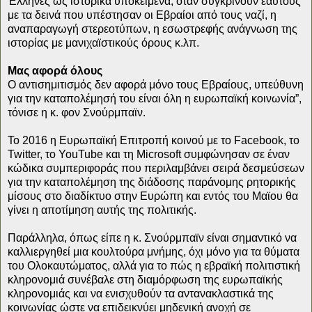
Έλληνες ως ιστορικά υποκείμενα, όταν συγκρίνουν εαυτούς
με τα δεινά που υπέστησαν οι Εβραίοι από τους ναζί, η
αναπαραγωγή στερεοτύπων, η εσωστρεφής ανάγνωση της
ιστορίας με μανιχαϊστικούς όρους κ.λπ.
Μας αφορά όλους
Ο αντισημιτισμός δεν αφορά μόνο τους Εβραίους, υπεύθυνη
για την καταπολέμησή του είναι όλη η ευρωπαϊκή κοινωνία”,
τόνισε η κ. φον Σνούρμπαϊν.
Το 2016 η Ευρωπαϊκή Επιτροπή κοινού με το Facebook, το
Twitter, το YouTube και τη Microsoft συμφώνησαν σε έναν
κώδικα συμπεριφοράς που περιλαμβάνει σειρά δεσμεύσεων
για την καταπολέμηση της διάδοσης παράνομης ρητορικής
μίσους στο διαδίκτυο στην Ευρώπη και εντός του Μαϊου θα
γίνει η αποτίμηση αυτής της πολιτικής.
Παράλληλα, όπως είπε η κ. Σνούρμπαϊν είναι σημαντικό να
καλλιεργηθεί μια κουλτούρα μνήμης, όχι μόνο για τα θύματα
του Ολοκαυτώματος, αλλά για το πώς η εβραϊκή πολιτιστική
κληρονομιά συνέβαλε στη διαμόρφωση της ευρωπαϊκής
κληρονομιάς και να ενισχυθούν τα αντανακλαστικά της
κοινωνίας ώστε να επιδεικνύει μηδενική ανοχή σε