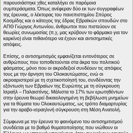
παρουσιάστηκε χθες καταλήγει σε παρόμοια
συμπεράσματα. Όπως ανέφεραν δύο εκ των συγγραφέων
της έρευνας, ο λέκτορας του πανεπιστημίου Σπύρος
Κοσμίδης και ο κάτοχος της έδρας Εβραϊκών σπουδών στο
ΑΠΘ Γιώργος Αντωνίου, άνθρωποι που πιστεύουν σε
θεωρίες συνωμοσίας (π.χ. μας κρύβουν το φάρμακο για τον
καρκίνο) είναι πιθανότερο να έχουν και αντισημιτικές
απόψεις.
Επίσης, ο αντισημιτισμός εμφανίζεται εντονότερος σε
ανθρώπους που τοποθετούνται στα άκρα του πολιτικού
φάσματος, μόνο που οι ακροδεξιοί συνδέουν τις απόψεις
τους με την άρνηση του Ολοκαυτώματος, ενώ οι
ακροαριστεροί με τη σχετικοποίησή του, συνδέοντας την
εξόντωση των Εβραίων της Ευρώπης με τη σύγκρουση
Ισραήλ – Παλαιστίνης. Μάλιστα το 17% των ερωτηθέντων
στην έρευνα θεωρεί δικαιολογημένη τη βεβήλωση μνημείων
για τα θύματα του Ολοκαυτώματος, ως τρόπο διαμαρτυρίας
για την αραβο-ισραηλινή σύγκρουση στη Μέση Ανατολή.
Σύμφωνα με την έρευνα το φαινόμενο του αντισημιτισμού
συνδέεται με το βαθμό θυματοποίησης που νιώθουν οι