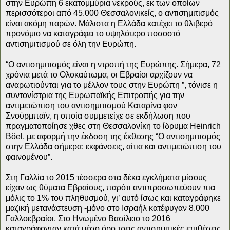
στην Ευρώπη 6 εκατομμύρια νεκρούς, εκ των οποίων
περισσότεροι από 45.000 Θεσσαλονικείς, ο αντισημιτισμός
είναι ακόμη παρών. Μάλιστα η Ελλάδα κατέχει το θλιβερό
προνόμιο να καταγράφει το υψηλότερο ποσοστό
αντισημιτισμού σε όλη την Ευρώπη.
“Ο αντισημιτισμός είναι η ντροπή της Ευρώπης. Σήμερα, 72
χρόνια μετά το Ολοκαύτωμα, οι Εβραίοι αρχίζουν να
αναρωτιούνται για το μέλλον τους στην Ευρώπη ”, τόνισε η
συντονίστρια της Ευρωπαϊκής Επιτροπής για την
αντιμετώπιση του αντισημιτισμού Καταρίνα φον
Σνούρμπαϊν, η οποία συμμετείχε σε εκδήλωση που
πραγματοποίησε χθες στη Θεσσαλονίκη το ίδρυμα Heinrich
Böel, με αφορμή την έκδοση της έκθεσης “Ο αντισημιτισμός
στην Ελλάδα σήμερα: εκφάνσεις, αίτια και αντιμετώπιση του
φαινομένου”.
Στη Γαλλία το 2015 τέσσερα στα δέκα εγκλήματα μίσους
είχαν ως θύματα Εβραίους, παρότι αντιπροσωπεύουν πια
μόλις το 1% του πληθυσμού, γι’ αυτό ίσως και καταγράφηκε
μαζική μετανάστευση -μόνο στο Ισραήλ κατέφυγαν 8.000
Γαλλοεβραίοι. Στο Ηνωμένο Βασίλειο το 2016
καταγράφονταν κατά μέσο όρο τρεις αντισημιτικές επιθέσεις