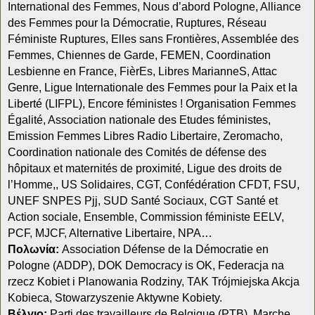
International des Femmes, Nous d’abord Pologne, Alliance
des Femmes pour la Démocratie, Ruptures, Réseau
Féministe Ruptures, Elles sans Frontières, Assemblée des
Femmes, Chiennes de Garde, FEMEN, Coordination
Lesbienne en France, FièrEs, Libres MarianneS, Attac
Genre, Ligue Internationale des Femmes pour la Paix et la
Liberté (LIFPL), Encore féministes ! Organisation Femmes
Égalité, Association nationale des Etudes féministes,
Emission Femmes Libres Radio Libertaire, Zeromacho,
Coordination nationale des Comités de défense des
hôpitaux et maternités de proximité, Ligue des droits de
l’Homme,, US Solidaires, CGT, Confédération CFDT, FSU,
UNEF SNPES Pjj, SUD Santé Sociaux, CGT Santé et
Action sociale, Ensemble, Commission féministe EELV,
PCF, MJCF, Alternative Libertaire, NPA…
Πολωνία:
Association Défense de la Démocratie en
Pologne (ADDP), DOK Democracy is OK, Federacja na
rzecz Kobiet i Planowania Rodziny, TAK Trójmiejska Akcja
Kobieca, Stowarzyszenie Aktywne Kobiety.
Βέλγιο:
Parti des travailleurs de Belgique (PTB), Marche