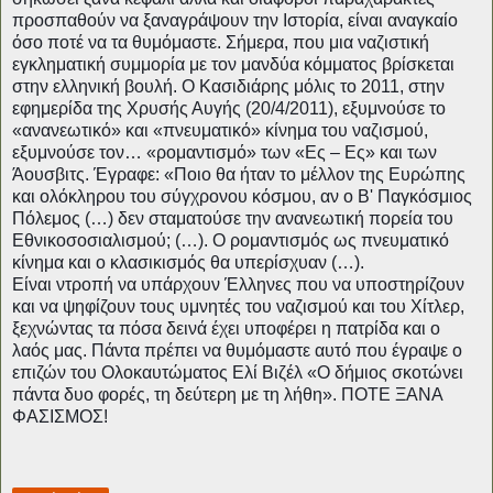
προσπαθούν να ξαναγράψουν την Ιστορία, είναι αναγκαίο
όσο ποτέ να τα θυμόμαστε. Σήμερα, που μια ναζιστική
εγκληματική συμμορία με τον μανδύα κόμματος βρίσκεται
στην ελληνική βουλή. Ο Κασιδιάρης μόλις το 2011, στην
εφημερίδα της Χρυσής Αυγής (20/4/2011), εξυμνούσε το
«ανανεωτικό» και «πνευματικό» κίνημα του ναζισμού,
εξυμνούσε τον… «ρομαντισμό» των «Ες – Ες» και των
Άουσβιτς. Έγραφε: «Ποιο θα ήταν το μέλλον της Ευρώπης
και ολόκληρου του σύγχρονου κόσμου, αν ο Β' Παγκόσμιος
Πόλεμος (…) δεν σταματούσε την ανανεωτική πορεία του
Εθνικοσοσιαλισμού; (…). Ο ρομαντισμός ως πνευματικό
κίνημα και ο κλασικισμός θα υπερίσχυαν (…).
Είναι ντροπή να υπάρχουν Έλληνες που να υποστηρίζουν
και να ψηφίζουν τους υμνητές του ναζισμού και του Χίτλερ,
ξεχνώντας τα πόσα δεινά έχει υποφέρει η πατρίδα και ο
λαός μας. Πάντα πρέπει να θυμόμαστε αυτό που έγραψε ο
επιζών του Ολοκαυτώματος Ελί Βιζέλ «Ο δήμιος σκοτώνει
πάντα δυο φορές, τη δεύτερη με τη λήθη». ΠΟΤΕ ΞΑΝΑ
ΦΑΣΙΣΜΟΣ!