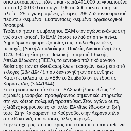
οι κατεστραμμένες πόλεις και χωριά.401,000 τα γκρεμισμένα
σπίτια.1,200,000 οι άστεγοι.906 τα βυθισμένα εμπορικά
πλοία .129 οι γκρεμισμένες γέφυρες. 298,753 τόνοι ορυκτού
πλούτου κλεμμένοι. Εκατοντάδες κλεμμένοι αρχαιολογικοί
θησαυροί.
Τεράστια ήταν η συμβολή του ΕΑΜ στον αγώνα ενάντια στη
ναζιστική κατοχή. Το ΕΑΜ έσωσε το λαό από την πείνα.
Δημιούργησε φύτρα εξουσίας στις απελευθερωμένες
περιοχές (Λαϊκή Αυτοδιοίκηση, Παιδεία, Δικαιοσύνη). Στις
10/3/1944 ορκίστηκε η Πολιτική Επιτροπή Εθνικής
Απελευθέρωσης (ΠΕΕΑ), το κεντρικό πολιτικό όργανο
διοίκησης των απελευθερωμένων περιοχών, ενώ μετά από
εκλογές (23/4/1944), που διενεργήθηκαν σε συνθήκες
Κατοχής, εκλέχτηκε το «Εθνικό Συμβούλιο» με έδρα τις
Κορυσχάδες (30/4/1944).
Στο στρατιωτικό επίπεδο, ο ΕΛΑΣ καθήλωσε 8 έως 12
εχθρικές μεραρχίες, προσφέροντας σημαντικές υπηρεσίες
στη γενικότερη πολεμική προσπάθεια. Στον αγώνα αυτό,
χιλιάδες κομμουνιστές και άλλοι ΕΑΜίτες έδωσαν τη ζωή
τους. Στην Καισαριανή, το Κούρνοβο, στην Ακροναυπλία,
στην Κοκκινιά, και σε τόσες άλλες περιοχές.
Στην εποχή μας, που το τέρας του φασισμού προσπαθεί να
σηκώσει ξανά κεφάλι αλλά και διάφοροι παραχαράκτες