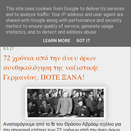
This site uses cookies from Google to deliver its services
and to analyze traffic. Your IP address and user-agent are
shared with Google along with performance and security
metrics to ensure quality of service, generate usage
statistics, and to detect and address abuse.
LEARN MORE
GOT IT
9.5.17
72 χρόνια από την άνευ όρων
συνθηκολόγηση της ναζιστικής
Γερμανίας. ΠΟΤΕ ΞΑΝΑ!
Αναπαράγουμε από το fb του Θράσου Αβράαμ σχόλιο για
την σημερινή επέτειο των 72 χρόνων από την άνευ όρων