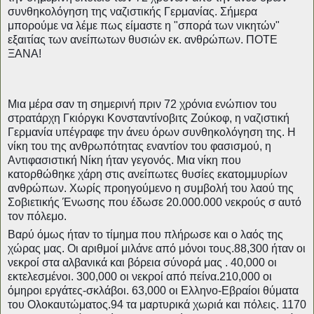
συνθηκολόγηση της ναζιστικής Γερμανίας. Σήμερα
μπορούμε να λέμε πως είμαστε η "σπορά των νικητών"
εξαιτίας των ανείπωτων θυσιών εκ. ανθρώπων. ΠΟΤΕ
ΞΑΝΑ!
Μια μέρα σαν τη σημερινή πριν 72 χρόνια ενώπιον του
στρατάρχη Γκιόργκι Κονσταντίνοβιτς Ζούκοφ, η ναζιστική
Γερμανία υπέγραφε την άνευ όρων συνθηκολόγηση της. Η
νίκη του της ανθρωπότητας εναντίον του φασισμού, η
Αντιφασιστική Νίκη ήταν γεγονός. Μια νίκη που
κατορθώθηκε χάρη στις ανείπωτες θυσίες εκατομμυρίων
ανθρώπων. Χωρίς προηγούμενο η συμβολή του λαού της
Σοβιετικής Ένωσης που έδωσε 20.000.000 νεκρούς σ αυτό
τον πόλεμο.
Βαρύ όμως ήταν το τίμημα που πλήρωσε και ο λαός της
χώ
ρας μας. Οι αριθμοί μιλάνε από μόνοι τους.88,300 ήταν οι
νεκροί στα αλβανικά και βόρεια σύνορά μας . 40,000 οι
εκτελεσμένοι. 300,000 οι νεκροί από πείνα.210,000 οι
όμηροι εργάτες-σκλάβοι. 63,000 οι Ελληνο-Εβραίοι θύματα
του Ολοκαυτώματος.94 τα μαρτυρικά χωριά και πόλεις. 1170