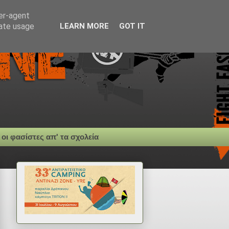
ser-agent
rate usage
LEARN MORE
GOT IT
 οι φασίστες απ' τα σχολεία